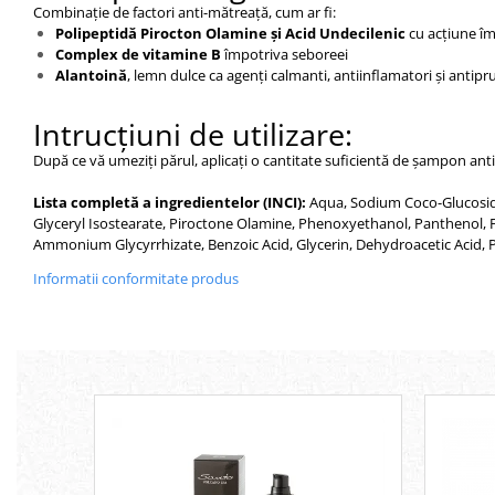
Combinație de factori anti-mătreață, cum ar fi:
Polipeptidă Pirocton Olamine și Acid Undecilenic
cu acțiune îm
Complex de vitamine B
împotriva seboreei
Alantoină
, lemn dulce ca agenți calmanti, antiinflamatori și antipru
Intrucțiuni de utilizare:
După ce vă umeziți părul, aplicați o cantitate suficientă de șampon anti
Lista completă a ingredientelor (INCI):
Aqua, Sodium Coco-Glucoside
Glyceryl Isostearate, Piroctone Olamine, Phenoxyethanol, Panthenol,
Ammonium Glycyrrhizate, Benzoic Acid, Glycerin, Dehydroacetic Acid, Py
Informatii conformitate produs