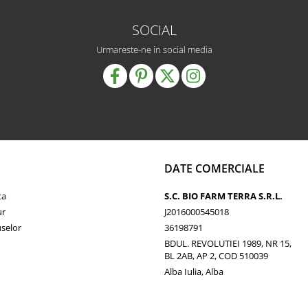
SOCIAL
Urmareste-ne in social media
DATE COMERCIALE
ta
S.C. BIO FARM TERRA S.R.L.
ur
J2016000545018
selor
36198791
BDUL. REVOLUTIEI 1989, NR 15,
BL 2AB, AP 2, COD 510039
Alba Iulia, Alba