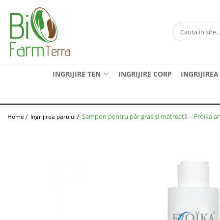
Ingrijire ten
Branduri
Anti age
Farma Dorsch
Curatare ten
Froika
INGRIJIRE TEN
INGRIJIRE CORP
INGRIJIREA
Protectie solara
Ibizaloe
Ten acneic
Officina Naturae
Ten sensibil
Olive Spa
Șampon pentru păr gras și mătreață – Froika 
Home /
Ingrijirea parului /
Ten uscat
Santo Volcano Spa
Zuccari