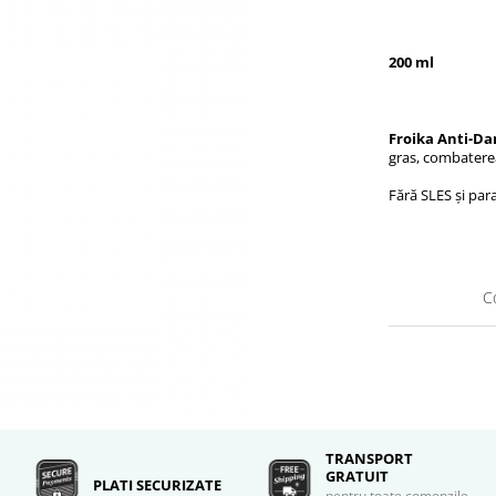
200 ml
Froika Anti-D
gras, combaterea
Fără SLES și par
C
TRANSPORT
GRATUIT
PLATI SECURIZATE
pentru toate comenzile