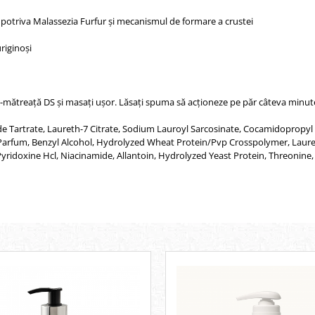
potriva Malassezia Furfur și mecanismul de formare a crustei
riginoși
-mătreață DS și masați ușor. Lăsați spuma să acționeze pe păr câteva minute în
 Tartrate, Laureth-7 Citrate, Sodium Lauroyl Sarcosinate, Cocamidopropyl
 Parfum, Benzyl Alcohol, Hydrolyzed Wheat Protein/Pvp Crosspolymer, Laur
ridoxine Hcl, Niacinamide, Allantoin, Hydrolyzed Yeast Protein, Threonine, 