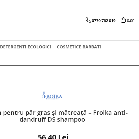
0770 762 019
0,00
DETERGENTI ECOLOGICI
COSMETICE BARBATI
pentru păr gras și mătreață – Froika anti-
dandruff DS shampoo
56,40 Lei