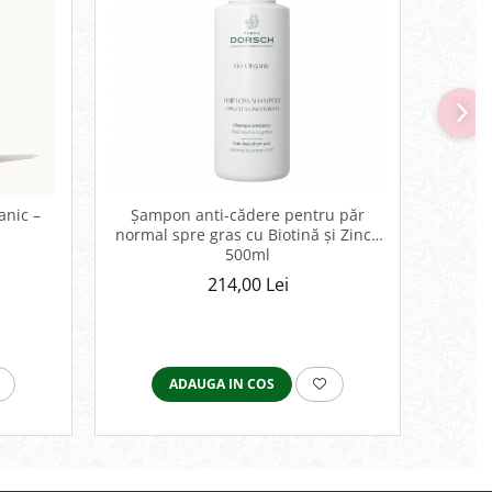
anic –
Șampon anti-cădere pentru păr
Ulei
normal spre gras cu Biotină și Zinc -
propr
500ml
214,00 Lei
ADAUGA IN COS