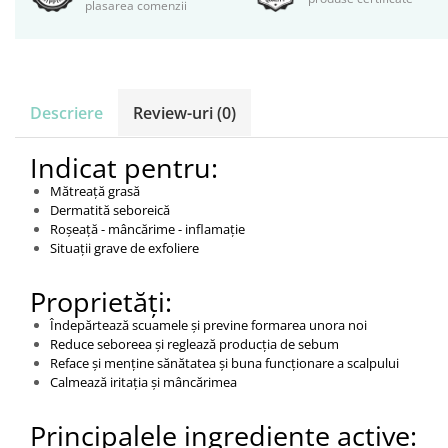
plasarea comenzii
Descriere
Review-uri
(0)
Indicat pentru:
Mătreață grasă
Dermatită seboreică
Roșeață - mâncărime - inflamație
Situații grave de exfoliere
Proprietăți:
Îndepărtează scuamele și previne formarea unora noi
Reduce seboreea și reglează producția de sebum
Reface și menține sănătatea și buna funcționare a scalpului
Calmează iritația și mâncărimea
Principalele ingrediente active: