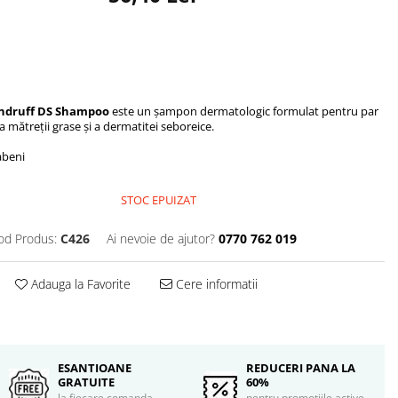
andruff DS Shampoo
este un șampon dermatologic formulat pentru par
 mătreții grase și a dermatitei seboreice.
abeni
STOC EPUIZAT
od Produs:
C426
Ai nevoie de ajutor?
0770 762 019
Adauga la Favorite
Cere informatii
ESANTIOANE
REDUCERI PANA LA
GRATUITE
60%
la fiecare comanda
pentru promotiile active