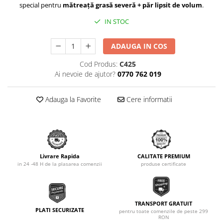
special pentru
mătreață grasă severă + păr lipsit de volum
.
IN STOC
ADAUGA IN COS
Cod Produs:
C425
Ai nevoie de ajutor?
0770 762 019
Adauga la Favorite
Cere informatii
Livrare Rapida
CALITATE PREMIUM
in 24 -48 H de la plasarea comenzii
produse certificate
TRANSPORT GRATUIT
PLATI SECURIZATE
pentru toate comenzile de peste 299
RON