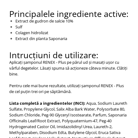
Principalele ingrediente active:
Extract de gudron de salcie 10%
Sulf
Colagen hidrolizat
Extract din planta Saponaria
Intrucțiuni de utilizare:
Aplicați șamponul RENEX - Plus pe părul ud și masați ușor cu
vârful degetelor. Lăsați spuma să acționeze câteva minute. Clătiți
bine.
Pentru cele mai bune rezultate, utilizați șamponul RENEX - Plus
de cel puțin trei ori pe săptămână.
Lista completă a ingredientelor (INCI):
Aqua, Sodium Laureth
Sulfate, Propylene Glycol, Salix Alba Bark Water, Polysorbate 80,
Sodium Chloride, Peg-90 Glyceryl Isostearate, Parfum, Saponaria
Officinalis Leaf/Root Extract, Polyquaternium-47, Peg-40
Hydrogenated Castor Oil, Imidazolidinyl Urea, Laureth-2,
Methylparaben, Disodium Edta, Butylene Glycol, Eruca Sativa