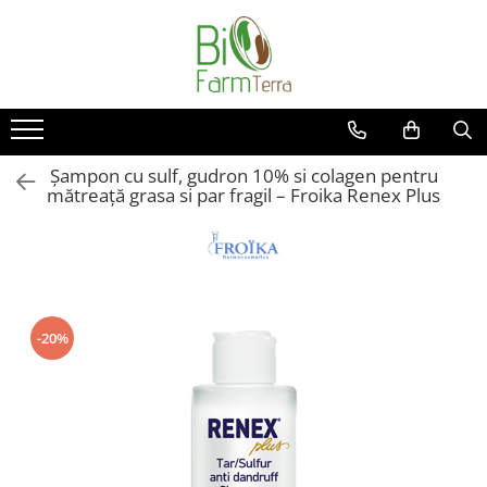
Ingrijire ten
Branduri
Anti age
Farma Dorsch
Curatare ten
Froika
Șampon cu sulf, gudron 10% si colagen pentru
Protectie solara
Ibizaloe
mătreață grasa si par fragil – Froika Renex Plus
Ten acneic
Officina Naturae
Ten sensibil
Olive Spa
Ten uscat
Santo Volcano Spa
Zuccari
-20%