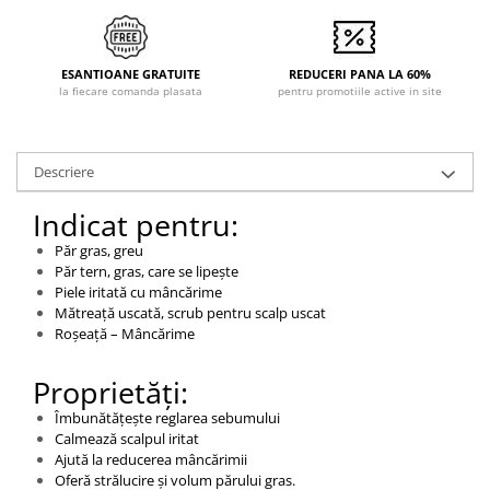
ESANTIOANE GRATUITE
REDUCERI PANA LA 60%
la fiecare comanda plasata
pentru promotiile active in site
Descriere
Indicat pentru:
Păr gras, greu
Păr tern, gras, care se lipește
Piele iritată cu mâncărime
Mătreață uscată, scrub pentru scalp uscat
Roșeață – Mâncărime
Proprietăți:
Îmbunătățește reglarea sebumului
Calmează scalpul iritat
Ajută la reducerea mâncărimii
Oferă strălucire și volum părului gras.