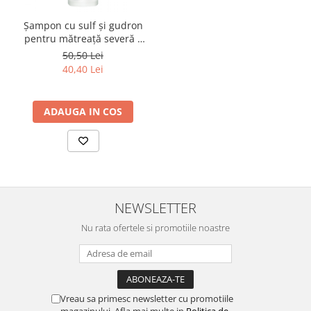
Șampon cu sulf și gudron
pentru mătreață severă –
Froika Renex-T
50,50 Lei
40,40 Lei
ADAUGA IN COS
NEWSLETTER
Nu rata ofertele si promotiile noastre
Vreau sa primesc newsletter cu promotiile
magazinului. Afla mai multe in
Politica de