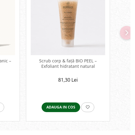
anic –
Scrub corp & față BIO PEEL –
Spumă
Exfoliant hidratant natural
dema
81,30 Lei
ADAUGA IN COS