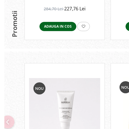
227,76 Lei
284,70 Lei
Promotii
ADAUGA IN COS
NO
NOU