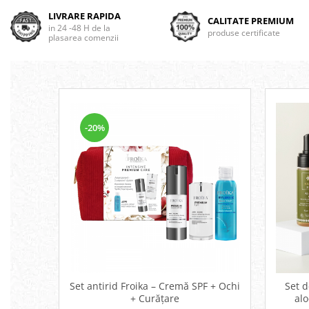
LIVRARE RAPIDA
CALITATE PREMIUM
in 24 -48 H de la
produse certificate
plasarea comenzii
-20%
Set antirid Froika – Cremă SPF + Ochi
Set d
+ Curățare
alo