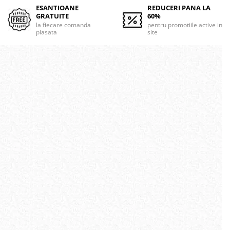
ESANTIOANE
REDUCERI PANA LA
GRATUITE
60%
la fiecare comanda
pentru promotiile active in
plasata
site