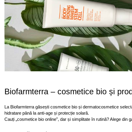
Biofarmterra – cosmetice bio și prod
La Biofarmterra găsești cosmetice bio și dermatocosmetice selectate r
hidratare până la anti-age și protecție solară.
Cauți „cosmetice bio online”, dar și simplitate în rutină? Alege din 