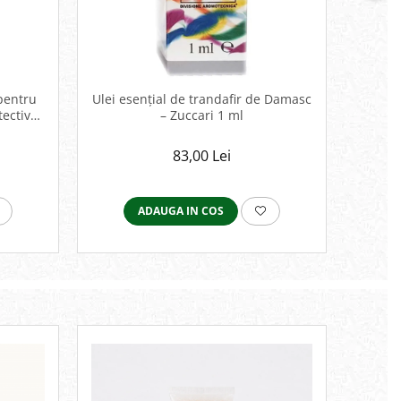
 pentru
Ulei esențial de trandafir de Damasc
Ulei
tective
– Zuccari 1 ml
Z
83,00 Lei
ADAUGA IN COS