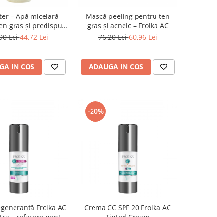
er – Apă micelară
Mască peeling pentru ten
en gras și predispus
gras și acneic – Froika AC
la acnee
90 Lei
44,72 Lei
76,20 Lei
60,96 Lei
GA IN COS
ADAUGA IN COS
-20%
generantă Froika AC
Crema CC SPF 20 Froika AC
ra – refacere pentru
Tinted Cream