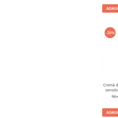
ADAUG
-20%
Cremă d
sensibi
92,
ADAUG