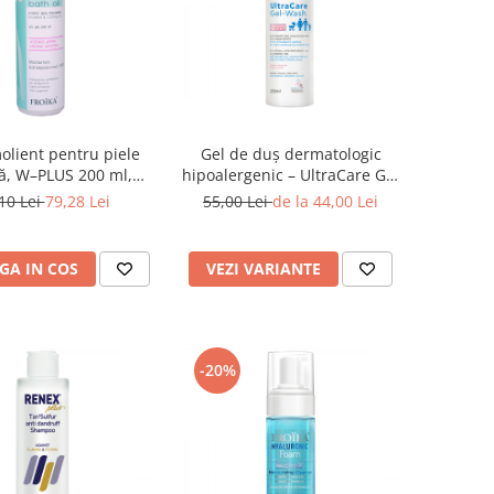
olient pentru piele
Gel de duș dermatologic
ă, W–PLUS 200 ml,
hipoalergenic – UltraCare Gel
Froika
Wash Froika
10 Lei
79,28 Lei
55,00 Lei
de la 44,00 Lei
GA IN COS
VEZI VARIANTE
-20%