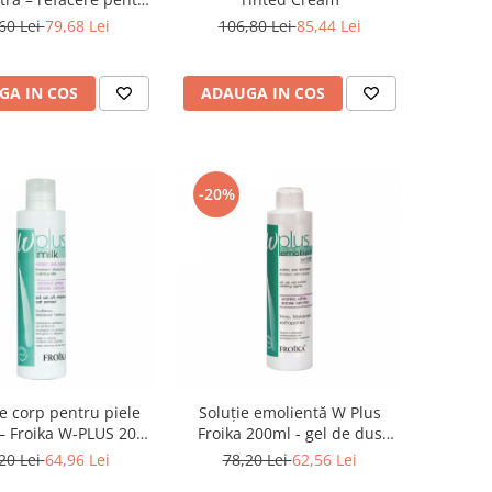
a cu imperfecțiuni
60 Lei
79,68 Lei
106,80 Lei
85,44 Lei
GA IN COS
ADAUGA IN COS
-20%
e corp pentru piele
Soluție emolientă W Plus
 – Froika W-PLUS 200
Froika 200ml - gel de dus
ml
pentru piele atopică
20 Lei
64,96 Lei
78,20 Lei
62,56 Lei