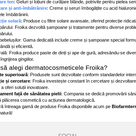
are ten
: Geluri și loțiuni de curățare blânde, potrivite pentru pielea se
are și anti-îmbătrânire
: Creme și seruri îmbogățite cu acid hialuronic
e îmbătrânirii. ​
cție solară
: Produse cu filtre solare avansate, oferind protecție ridica
 părului
:
 Froika dezvoltă șampoane și tratamente pentru diverse probleme
rului. ​
 bebelușilor
:
 Gama dedicată include creme și șampoane special formulat
lândă și eficientă. ​
rală
:
 Froika produce paste de dinți și ape de gură, adresându-se diverse
îngrijirea gingiilor. ​
să alegi dermatocosmeticele Froika?
ate superioară
: Produsele sunt dezvoltate conform standardelor interna
ie și cercetare
: Froika investește constant în cercetare și dezvoltare
 a oferi soluții inovatoare.
ament față de sănătatea pielii
: Compania se dedică promovării sănătăț
 plăcerea cosmetică cu acțiunea dermatologică. 
ă întreaga gamă de produse Froika disponibile acum pe 
Biofarmter
 natură!
SOCIAL