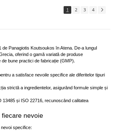
1
2
3
4
 de Panagiotis Koutsoukos în Atena. De-a lungul 
 Grecia, oferind o gamă variată de produse 
e de bune practici de fabricație (GMP).
tru a satisface nevoile specifice ale diferitelor tipuri 
a strictă a ingredientelor, asigurând formule simple și 
SO 13485 și ISO 22716, recunoscând calitatea 
fiecare nevoie
nevoi specifice:​