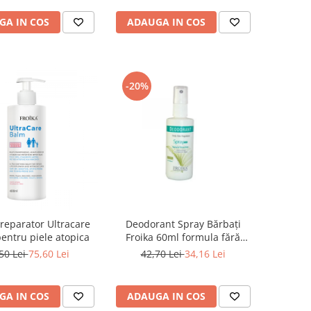
GA IN COS
ADAUGA IN COS
-20%
reparatοr Ultracare
Deodorant Spray Bărbați
pentru piele atopica
Froika 60ml formula fără
aluminiu
50 Lei
75,60 Lei
42,70 Lei
34,16 Lei
GA IN COS
ADAUGA IN COS