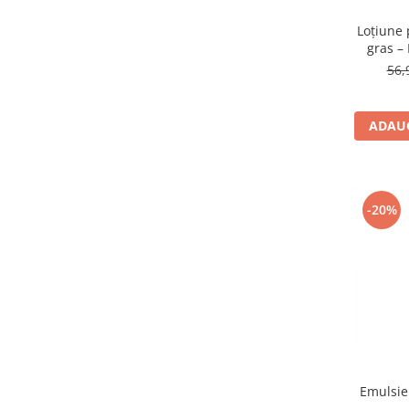
Loțiune 
gras – 
56,
ADAUG
-20%
Emulsie