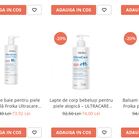
A IN COS
ADAUGA IN COS
ADAU
-20%
-20%
e baie pentru piele
Lapte de corp bebeluși pentru
Balsam 
lă Froika Ultracare
piele atopică – ULTRACARE
Froika 
Cream Wash
400 ml
40 Lei
73,92 Lei
92,50 Lei
74,00 Lei
94,
A IN COS
ADAUGA IN COS
ADAU