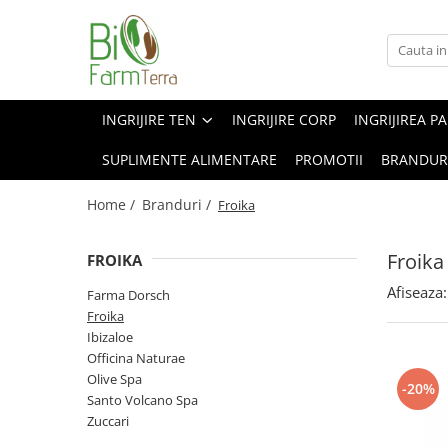
Ingrijire ten
Branduri
Anti age
Farma Dorsch
INGRIJIRE TEN
INGRIJIRE CORP
INGRIJIREA P
Curatare ten
Froika
SUPLIMENTE ALIMENTARE
PROMOTII
BRANDUR
Protectie solara
Ibizaloe
Ten acneic
Officina Naturae
Home /
Branduri /
Froika
Ten sensibil
Olive Spa
Froika
FROIKA
Ten uscat
Santo Volcano Spa
Afiseaza:
Zuccari
Farma Dorsch
Froika
Ibizaloe
Officina Naturae
Olive Spa
-20%
Santo Volcano Spa
Zuccari