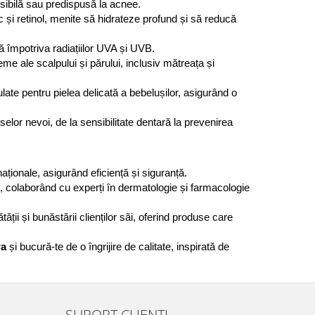
nsibilă sau predispusă la acnee. ​
 și retinol, menite să hidrateze profund și să reducă 
tă împotriva radiațiilor UVA și UVB.
 ale scalpului și părului, inclusiv mătreața și 
e pentru pielea delicată a bebelușilor, asigurând o 
lor nevoi, de la sensibilitate dentară la prevenirea 
ționale, asigurând eficiență și siguranță. ​
, colaborând cu experți în dermatologie și farmacologie 
ii și bunăstării clienților săi, oferind produse care 
ra
 și bucură-te de o îngrijire de calitate, inspirată de 
SUPORT CLIENTI