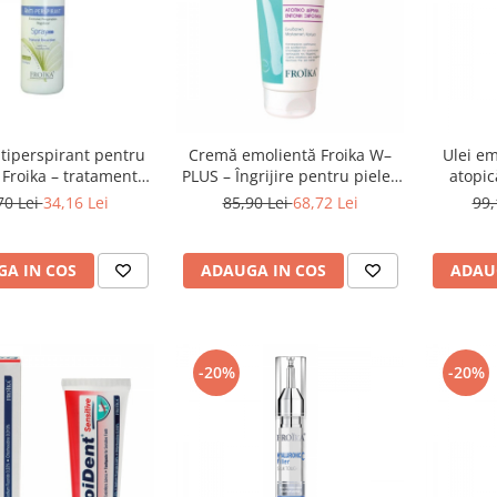
tiperspirant pentru
Cremă emolientă Froika W–
Ulei em
 Froika – tratament
PLUS – Îngrijire pentru pielea
atopic
u hiperhidroză și
atopică
70 Lei
34,16 Lei
85,90 Lei
68,72 Lei
99,
bromhidroză
A IN COS
ADAUGA IN COS
ADAU
-20%
-20%