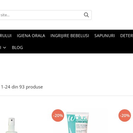
ARULUI
IGIENA ORALA
INGRIJIRE BEBELUSI
SAPUNURI
DETER
I
BLOG
1-
24
din
93
produse
-20%
-20%