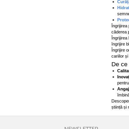
Curăț
Hidrat
semnel
Prote
Îngrijirea
căderea pă
Îngrijirea
îngrijire b
Îngrijire o
cariilor și 
De ce 
Calit
Inovaț
pentru
Angaj
îmbină
Descoper
știință și
NEWSLETTER