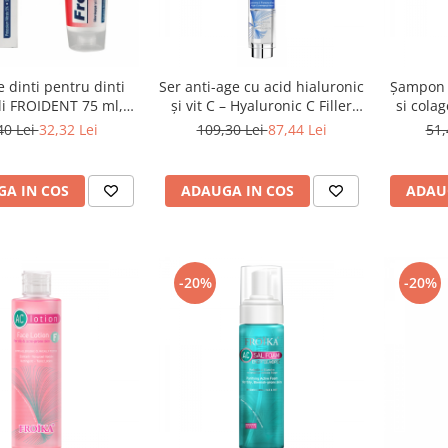
e dinti pentru dinti
Ser anti-age cu acid hialuronic
Șampon 
li FROIDENT 75 ml,
și vit C – Hyaluronic C Filler
si cola
Froika
Froika
grasa si pa
40 Lei
32,32 Lei
109,30 Lei
87,44 Lei
51,
A IN COS
ADAUGA IN COS
ADAU
-20%
-20%