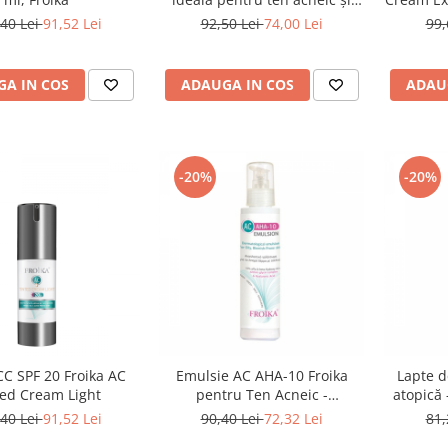
pori dilatați
piele
40 Lei
91,52 Lei
92,50 Lei
74,00 Lei
99,
A IN COS
ADAUGA IN COS
ADAU
-20%
-20%
C SPF 20 Froika AC
Emulsie AC AHA-10 Froika
Lapte d
ted Cream Light
pentru Ten Acneic -
atopică
Tratament Profesional
40 Lei
91,52 Lei
90,40 Lei
72,32 Lei
81,