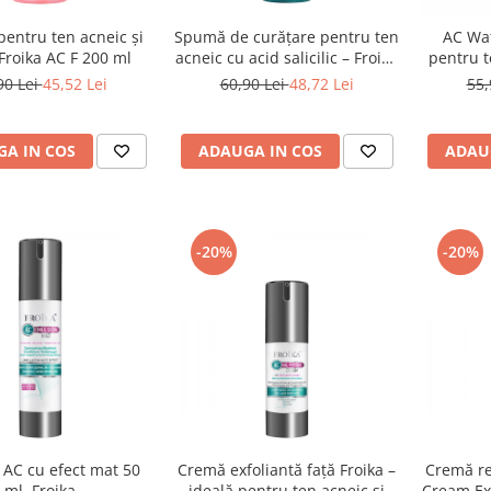
pentru ten acneic și
Spumă de curățare pentru ten
AC Wat
Froika AC F 200 ml
acneic cu acid salicilic – Froika
pentru t
AC Sal Foam
90 Lei
45,52 Lei
60,90 Lei
48,72 Lei
55,
A IN COS
ADAUGA IN COS
ADAU
-20%
-20%
 AC cu efect mat 50
Cremă exfoliantă față Froika –
Cremă re
ml, Froika
ideală pentru ten acneic și
Cream Ext