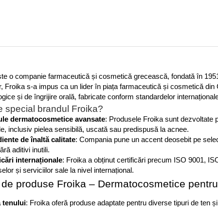
ste o companie farmaceutică și cosmetică grecească, fondată în 1951
, Froika s-a impus ca un lider în piața farmaceutică și cosmetică din
gice și de îngrijire orală, fabricate conform standardelor internațional
e special brandul Froika?
le dermatocosmetice avansate
: Produsele Froika sunt dezvoltate pen
le, inclusiv pielea sensibilă, uscată sau predispusă la acnee.​
iente de înaltă calitate
: Compania pune un accent deosebit pe selecți
ără aditivi inutili.
icări internaționale
: Froika a obținut certificări precum ISO 9001, I
lor și serviciilor sale la nivel internațional.
de produse Froika – Dermatocosmetice pentru 
a tenului
: Froika oferă produse adaptate pentru diverse tipuri de ten și 