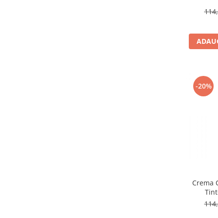
114,
ADAUG
-20%
Crema C
Tin
114,