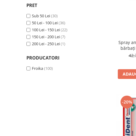
PRET
Sub 50 Lei
(30)
50 Lei - 100 Lei
(36)
100 Lei - 150 Lei
(22)
150 Lei - 200 Lei
(7)
Spray an
200 Lei - 250 Lei
(1)
bărbați
pentr
42,
PRODUCATORI
Froika
(100)
ADAUG
-20%