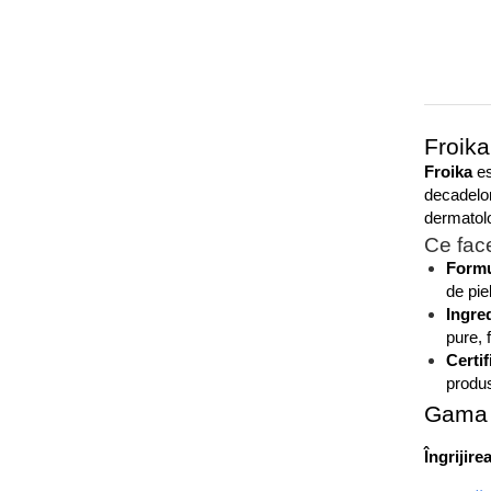
Froika
Froika
 e
decadelor
dermatolo
Ce fac
Formu
de pie
Ingred
pure, f
Certif
produse
Gama 
Îngrijire