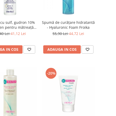
cu sulf, gudron 10%
Spumă de curățare hidratantă
gen pentru mătreață
- Hyaluronic Foam Froika
r fragil – Froika
40 Lei
41,12 Lei
55,90 Lei
44,72 Lei
Renex Plus
GA IN COS
ADAUGA IN COS
-20%