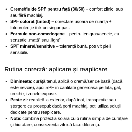
Creme/fluide SPF pentru față (30/50)
 – confort zilnic, sub 
sau fără machiaj.
SPF colorat (tinted)
 – corectare ușoară de nuanță + 
fotoprotecție într-un singur pas.
Formule non-comedogene
 – pentru ten gras/acneic, cu 
senzație „mată” sau „light”.
SPF mineral/sensitive
 – toleranță bună, potrivit pielii 
sensibile.
Rutina corectă: aplicare și reaplicare
Dimineața
: curăță tenul, aplică o cremă/ser de bază (dacă 
este nevoie), apoi SPF în cantitate generoasă pe față, gât, 
urechi și zonele expuse.
Peste zi:
 reaplică la exterior, după înot, transpirație sau 
ștergere cu prosopul; dacă porți machiaj, poți utiliza soluții 
dedicate pentru reaplicare.
Note
: combină protecția solară cu o rutină simplă de curățare 
și hidratare; consecvența zilnică face diferența.