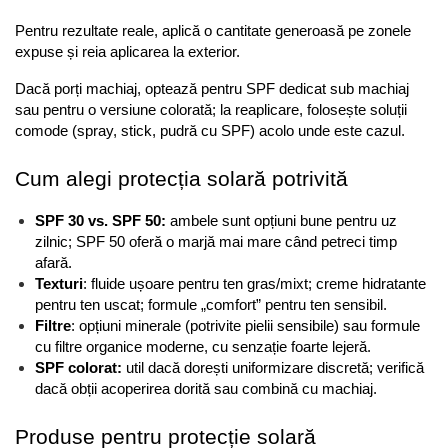
Pentru rezultate reale, aplică o cantitate generoasă pe zonele 
expuse și reia aplicarea la exterior. 
Dacă porți machiaj, optează pentru SPF dedicat sub machiaj 
sau pentru o versiune colorată; la reaplicare, folosește soluții 
comode (spray, stick, pudră cu SPF) acolo unde este cazul.
Cum alegi protecția solară potrivită
SPF 30 vs. SPF 50:
 ambele sunt opțiuni bune pentru uz 
zilnic; SPF 50 oferă o marjă mai mare când petreci timp 
afară.
Texturi
: fluide ușoare pentru ten gras/mixt; creme hidratante 
pentru ten uscat; formule „comfort” pentru ten sensibil.
Filtre
: opțiuni minerale (potrivite pielii sensibile) sau formule 
cu filtre organice moderne, cu senzație foarte lejeră.
SPF colorat:
 util dacă dorești uniformizare discretă; verifică 
dacă obții acoperirea dorită sau combină cu machiaj.
Produse pentru protecție solară