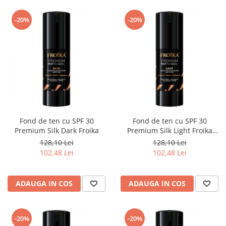
-20%
-20%
Fond de ten cu SPF 30
Fond de ten cu SPF 30
Premium Silk Dark Froika
Premium Silk Light Froika
pentru un ten natural
128,10 Lei
128,10 Lei
102,48 Lei
102,48 Lei
ADAUGA IN COS
ADAUGA IN COS
-20%
-20%