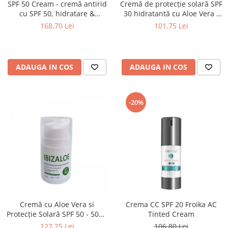
SPF 50 Cream - cremă antirid
Cremă de protecție solară SPF
cu SPF 50, hidratare &
30 hidratantă cu Aloe Vera -
protecție solară 360°
Ibizaloe
168,70 Lei
101,75 Lei
ADAUGA IN COS
ADAUGA IN COS
-20%
Cremă cu Aloe Vera si
Crema CC SPF 20 Froika AC
Protecție Solară SPF 50 - 50ml
Tinted Cream
Ibizaloe
127,25 Lei
106,80 Lei