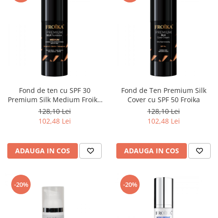
Fond de ten cu SPF 30
Fond de Ten Premium Silk
Premium Silk Medium Froika
Cover cu SPF 50 Froika
pentru un ten uniform
128,10 Lei
128,10 Lei
102,48 Lei
102,48 Lei
ADAUGA IN COS
ADAUGA IN COS
-20%
-20%