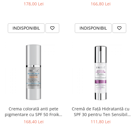
solară completă
maximă și corecție intensă
178,00 Lei
166,80 Lei
INDISPONIBIL
INDISPONIBIL
Crema colorată anti pete
Cremă de Față Hidratantă cu
pigmentare cu SPF 50 Froika,
SPF 30 pentru Ten Sensibil
protecție totala
Froika
168,40 Lei
111,80 Lei