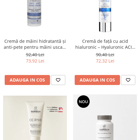
Cremă de mâini hidratantă și
Cremă de față cu acid
anti-pete pentru mâini uscate
hialuronic – Hyaluronic ACID
și crăpate
cream Froika
92,40 Lei
90,40 Lei
73,92 Lei
72,32 Lei
ADAUGA IN COS
ADAUGA IN COS
NOU