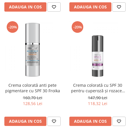
ADAUGA IN COS
ADAUGA IN COS
-20%
-20%
Crema colorată anti pete
Crema colorată cu SPF 30
pigmentare cu SPF 30 Froika
pentru cuperoză și rozacee
Froika
160,70 Lei
147,90 Lei
128,56 Lei
118,32 Lei
ADAUGA IN COS
ADAUGA IN COS