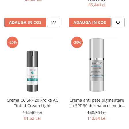
85,44 Lei
ADAUGA IN COS
ADAUGA IN COS
-20%
-20%
Crema CC SPF 20 Froika AC
Crema anti pete pigmentare
Tinted Cream Light
cu SPF 30 dermatocosmetica
Froika
114,40 Lei
140,80 Lei
91,52 Lei
112,64 Lei