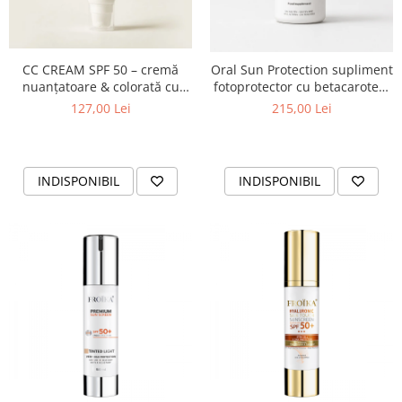
CC CREAM SPF 50 – cremă
Oral Sun Protection supliment
nuanțatoare & colorată cu
fotoprotector cu betacaroten,
protecție solară ridicată
licopen & antioxidanti
127,00 Lei
215,00 Lei
INDISPONIBIL
INDISPONIBIL