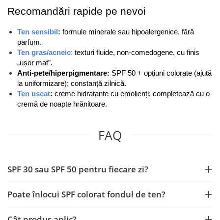
Recomandări rapide pe nevoi
Ten sensibil
:
 formule minerale sau hipoalergenice, fără 
parfum.
Ten gras/acneic
:
 texturi fluide, non-comedogene, cu finis 
„ușor mat”.
Anti-pete/hiperpigmentare:
 SPF 50 + opțiuni colorate (ajută 
la uniformizare); constanță zilnică.
Ten uscat
:
 creme hidratante cu emolienți; completează cu o 
cremă de noapte hrănitoare.
FAQ
SPF 30 sau SPF 50 pentru fiecare zi?
Poate înlocui SPF colorat fondul de ten?
Cât produs aplic?