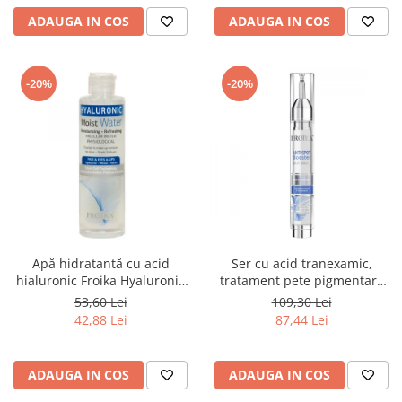
ADAUGA IN COS
ADAUGA IN COS
-20%
-20%
Apă hidratantă cu acid
Ser cu acid tranexamic,
hialuronic Froika Hyaluronic
tratament pete pigmentare
Moist Water
Froika anti spot booster
53,60 Lei
109,30 Lei
42,88 Lei
87,44 Lei
ADAUGA IN COS
ADAUGA IN COS