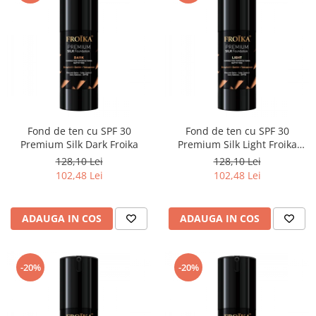
Fond de ten cu SPF 30
Fond de ten cu SPF 30
Premium Silk Dark Froika
Premium Silk Light Froika
pentru un ten natural
128,10 Lei
128,10 Lei
102,48 Lei
102,48 Lei
ADAUGA IN COS
ADAUGA IN COS
-20%
-20%