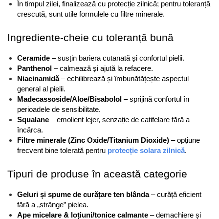
În timpul zilei, finalizează cu protecție zilnică; pentru toleranță 
crescută, sunt utile formulele cu filtre minerale.
Ingrediente-cheie cu toleranță bună
Ceramide
 – susțin bariera cutanată și confortul pielii.
Panthenol
 – calmează și ajută la refacere.
Niacinamidă
 – echilibrează și îmbunătățește aspectul 
general al pielii.
Madecassoside/Aloe/Bisabolol
 – sprijină confortul în 
perioadele de sensibilitate.
Squalane
 – emolient lejer, senzație de catifelare fără a 
încărca.
Filtre minerale (Zinc Oxide/Titanium Dioxide)
 – opțiune 
frecvent bine tolerată pentru 
protecție solara zilnică
.
Tipuri de produse în această categorie
Geluri și spume de curățare ten blânda
 – curăță eficient 
fără a „strânge” pielea.
Ape micelare & loțiuni/tonice calmante
 – demachiere și 