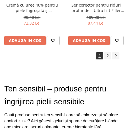
Cremă cu uree 40% pentru
Ser corector pentru riduri
piele îngroșată și
profunde – Ultra Lift Filler
hiperkeratoză – Froika U-40
Froika
90,40 Lei
109,30 Lei
72,32 Lei
87,44 Lei
ADAUGA IN COS
ADAUGA IN COS
1
2
Ten sensibil – produse pentru 
îngrijirea pielii sensibile
Cauți produse pentru ten sensibil care să calmeze și să ofere 
confort zilnic? Aici găsești geluri și spume de curățare blânde, 
ape micelare, seruri calmante, creme hidratante fără 