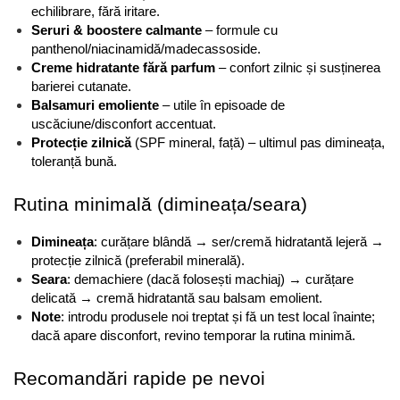
echilibrare, fără iritare.
Seruri & boostere calmante
 – formule cu 
panthenol/niacinamidă/madecassoside.
Creme hidratante fără parfum
 – confort zilnic și susținerea 
barierei cutanate.
Balsamuri emoliente
 – utile în episoade de 
uscăciune/disconfort accentuat.
Protecție zilnică
 (SPF mineral, față) – ultimul pas dimineața, 
toleranță bună.
Rutina minimală (dimineața/seara)
Dimineața
: curățare blândă → ser/cremă hidratantă lejeră → 
protecție zilnică (preferabil minerală).
Seara
: demachiere (dacă folosești machiaj) → curățare 
delicată → cremă hidratantă sau balsam emolient.
Note
: introdu produsele noi treptat și fă un test local înainte; 
dacă apare disconfort, revino temporar la rutina minimă.
Recomandări rapide pe nevoi