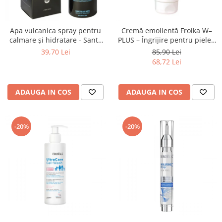
Apa vulcanica spray pentru
Cremă emolientă Froika W–
calmare și hidratare - Santo
PLUS – Îngrijire pentru pielea
Volcano Spa
atopică
39,70 Lei
85,90 Lei
68,72 Lei
ADAUGA IN COS
ADAUGA IN COS
-20%
-20%