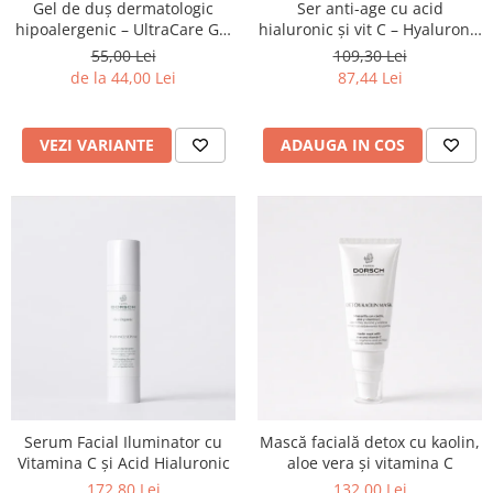
Gel de duș dermatologic
Ser anti-age cu acid
hipoalergenic – UltraCare Gel
hialuronic și vit C – Hyaluronic
Wash Froika
C Filler Froika
55,00 Lei
109,30 Lei
de la 44,00 Lei
87,44 Lei
VEZI VARIANTE
ADAUGA IN COS
Serum Facial Iluminator cu
Mască facială detox cu kaolin,
Vitamina C și Acid Hialuronic
aloe vera și vitamina C
172,80 Lei
132,00 Lei