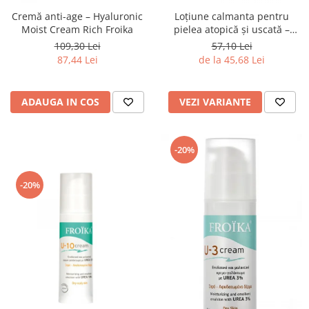
Cremă anti-age – Hyaluronic
Loțiune calmanta pentru
Moist Cream Rich Froika
pielea atopică și uscată –
Froika Ultracare Fluid
109,30 Lei
57,10 Lei
87,44 Lei
de la 45,68 Lei
ADAUGA IN COS
VEZI VARIANTE
-20%
-20%