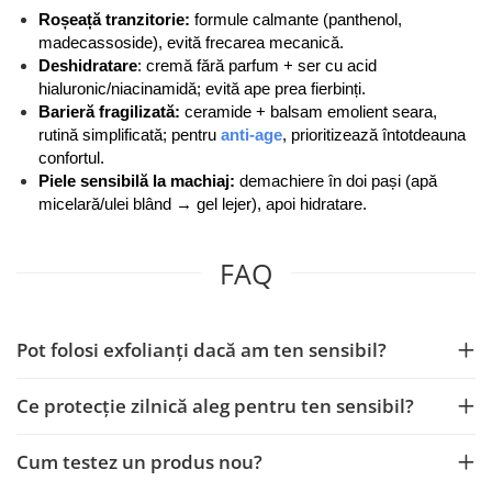
Roșeață tranzitorie:
 formule calmante (panthenol, 
madecassoside), evită frecarea mecanică.
Deshidratare
: cremă fără parfum + ser cu acid 
hialuronic/niacinamidă; evită ape prea fierbinți.
Barieră fragilizată:
 ceramide + balsam emolient seara, 
rutină simplificată; pentru 
anti-age
, prioritizează întotdeauna 
confortul.
Piele sensibilă la machiaj: 
demachiere în doi pași (apă 
micelară/ulei blând → gel lejer), apoi hidratare.
FAQ
Pot folosi exfolianți dacă am ten sensibil?
Ce protecție zilnică aleg pentru ten sensibil?
Cum testez un produs nou?