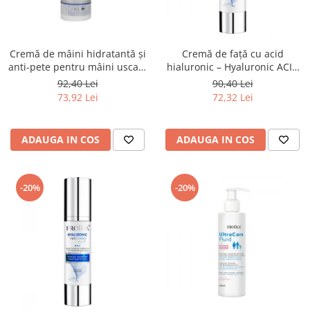
Cremă de mâini hidratantă și
Cremă de față cu acid
anti-pete pentru mâini uscate
hialuronic – Hyaluronic ACID
și crăpate
cream Froika
92,40 Lei
90,40 Lei
73,92 Lei
72,32 Lei
ADAUGA IN COS
ADAUGA IN COS
-20%
-20%