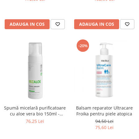
ADAUGA IN COS
ADAUGA IN COS
-20%
Spumă micelară purificatoare
Balsam reparatοr Ultracare
cu aloe vera bio 150ml -
Froika pentru piele atopica
Ibizaloe
76,25 Lei
94,50 Lei
75,60 Lei