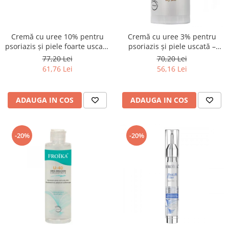
Cremă cu uree 10% pentru
Cremă cu uree 3% pentru
psoriazis și piele foarte uscată
psoriazis și piele uscată –
– Froika U-10
Froika U-3
77,20 Lei
70,20 Lei
61,76 Lei
56,16 Lei
ADAUGA IN COS
ADAUGA IN COS
-20%
-20%