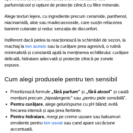
parfum/alcool și opțiuni de protecție zilnică cu filtre minerale. 
Alege texturi lejere, cu ingrediente precum ceramide, panthenol, 
niacinamidă, aloe sau madecassoside, care susțin refacerea 
barierei cutanate și reduc senzația de disconfort. 
Indiferent dacă pielea ta reacționează la schimbări de sezon, la 
machiaj la 
ten acneic
 sau la curățare prea agresivă, o rutină 
minimalistă și constantă ajută la menținerea echilibrului: curățare 
delicată, hidratare adecvată și protecție zilnică pe zonele 
expuse.
Cum alegi produsele pentru ten sensibil
Prioritizează formule 
„fără parfum”
 și 
„fără alcool”
 și caută 
mențiuni precum „hipoalergenic” sau „pentru piele sensibilă”. 
Pentru curățare
, alege geluri/spume cu pH blând; evită 
frecarea intensă și apa prea fierbinte. 
Pentru hidratare
, mergi pe creme ușoare sau balsamuri 
emoliente pentru 
ten uscat
sau cand apare uscăciune 
accentuată. 