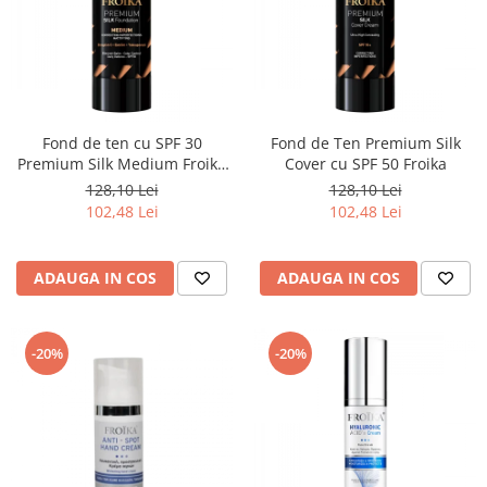
Fond de ten cu SPF 30
Fond de Ten Premium Silk
Premium Silk Medium Froika
Cover cu SPF 50 Froika
pentru un ten uniform
128,10 Lei
128,10 Lei
102,48 Lei
102,48 Lei
ADAUGA IN COS
ADAUGA IN COS
-20%
-20%