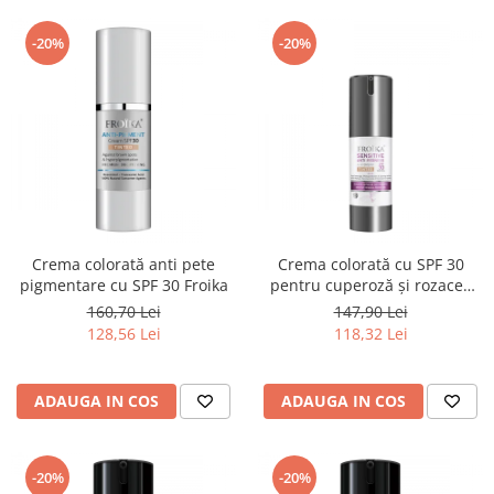
-20%
-20%
Crema colorată anti pete
Crema colorată cu SPF 30
pigmentare cu SPF 30 Froika
pentru cuperoză și rozacee
Froika
160,70 Lei
147,90 Lei
128,56 Lei
118,32 Lei
ADAUGA IN COS
ADAUGA IN COS
-20%
-20%