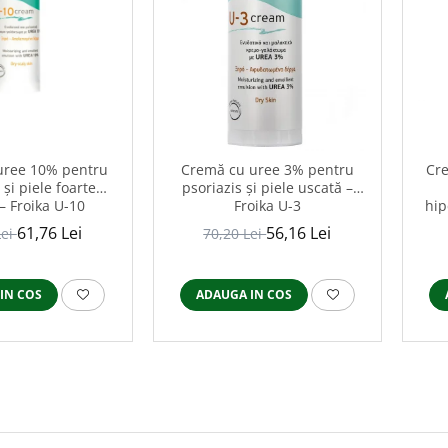
uree 10% pentru
Cremă cu uree 3% pentru
Cr
 și piele foarte
psoriazis și piele uscată –
– Froika U-10
Froika U-3
hip
61,76 Lei
56,16 Lei
Lei
70,20 Lei
IN COS
ADAUGA IN COS