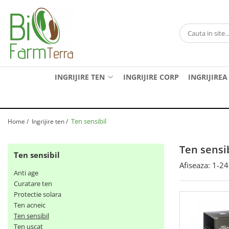
Ingrijire ten
Branduri
Anti age
Farma Dorsch
Curatare ten
Froika
INGRIJIRE TEN
INGRIJIRE CORP
INGRIJIREA
Protectie solara
Ibizaloe
Ten acneic
Officina Naturae
Ten sensibil
Olive Spa
Ten sensibil
Home /
Ingrijire ten /
Ten uscat
Santo Volcano Spa
Ten sensib
Zuccari
Ten sensibil
Afiseaza:
1-
24
Anti age
Curatare ten
Protectie solara
Ten acneic
Ten sensibil
Ten uscat