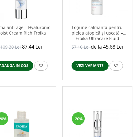
mă anti-age – Hyaluronic
Loțiune calmanta pentru
oist Cream Rich Froika
pielea atopică și uscată –
Froika Ultracare Fluid
87,44 Lei
de la 45,68 Lei
109,30 Lei
57,10 Lei
ADAUGA IN COS
VEZI VARIANTE
20%
-20%