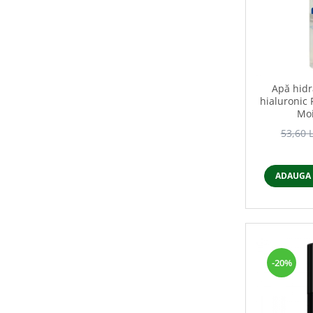
Apă hidr
hialuronic 
Moi
53,60 
ADAUGA 
-20%