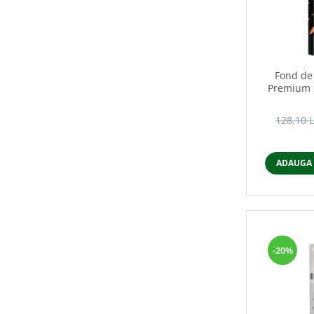
Fond de
Premium S
128,10 
ADAUGA 
-20%