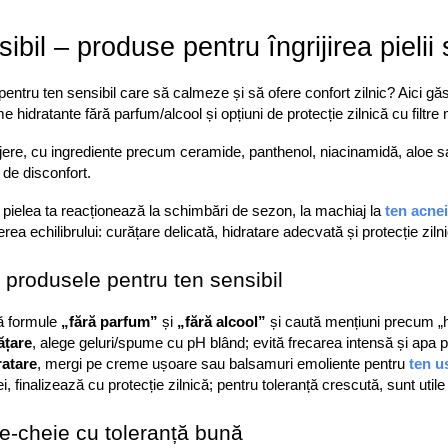
ibil – produse pentru îngrijirea pielii 
entru ten sensibil care să calmeze și să ofere confort zilnic? Aici găs
 hidratante fără parfum/alcool și opțiuni de protecție zilnică cu filtre 
lejere, cu ingrediente precum ceramide, panthenol, niacinamidă, aloe s
de disconfort. 
 pielea ta reacționează la schimbări de sezon, la machiaj la 
ten acne
erea echilibrului: curățare delicată, hidratare adecvată și protecție zi
 produsele pentru ten sensibil
ă formule 
„fără parfum”
 și 
„fără alcool”
 și caută mențiuni precum „h
ățare
, alege geluri/spume cu pH blând; evită frecarea intensă și apa pr
ratare
, mergi pe creme ușoare sau balsamuri emoliente pentru 
ten u
lei, finalizează cu protecție zilnică; pentru toleranță crescută, sunt utile
te-cheie cu toleranță bună