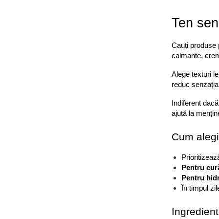
Ten sens
Cauți produse p
calmante, creme
Alege texturi 
reduc senzația 
Indiferent dacă
ajută la mențin
Cum alegi
Prioritizeaz
Pentru cur
Pentru hid
În timpul zi
Ingredien