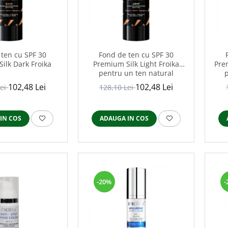
 ten cu SPF 30
Fond de ten cu SPF 30
ilk Dark Froika
Premium Silk Light Froika
Pre
pentru un ten natural
p
102,48 Lei
102,48 Lei
Lei
128,10 Lei
IN COS
ADAUGA IN COS
-20%
-