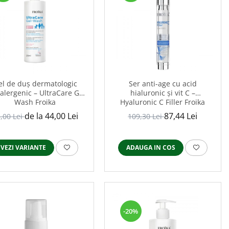
el de duș dermatologic
Ser anti-age cu acid
alergenic – UltraCare Gel
hialuronic și vit C –
Wash Froika
Hyaluronic C Filler Froika
de la 44,00 Lei
87,44 Lei
,00 Lei
109,30 Lei
VEZI VARIANTE
ADAUGA IN COS
-20%