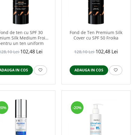
Fond de ten cu SPF 30
Fond de Ten Premium Silk
mium Silk Medium Froika
Cover cu SPF 50 Froika
entru un ten uniform
102,48 Lei
102,48 Lei
128,10 Lei
128,10 Lei
ADAUGA IN COS
ADAUGA IN COS
20%
-20%