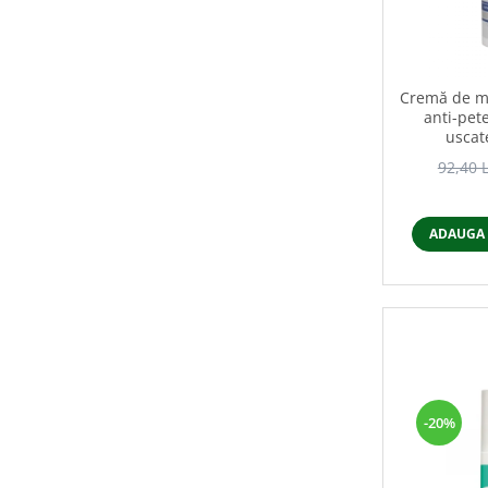
Cremă de mâ
anti-pet
uscat
92,40 
ADAUGA 
-20%