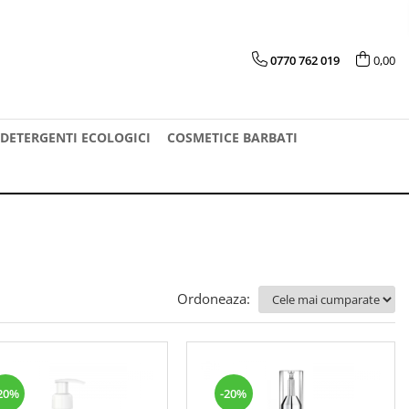
0770 762 019
0,00
DETERGENTI ECOLOGICI
COSMETICE BARBATI
Ordoneaza:
20%
-20%