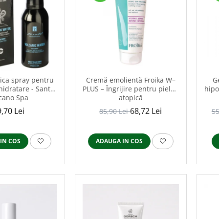
ica spray pentru
Cremă emolientă Froika W–
G
hidratare - Santo
PLUS – Îngrijire pentru pielea
hipo
cano Spa
atopică
,70 Lei
68,72 Lei
85,90 Lei
55
IN COS
ADAUGA IN COS