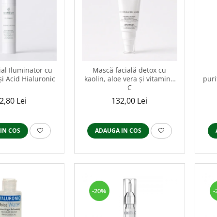
al Iluminator cu
Mască facială detox cu
și Acid Hialuronic
kaolin, aloe vera și vitamina
puri
C
2,80 Lei
132,00 Lei
IN COS
ADAUGA IN COS
-20%
-