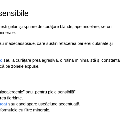
sensibile
ești geluri și spume de curățare blânde, ape micelare, seruri 
minerale. 
au madecassoside, care susțin refacerea barierei cutanate și 
ic
 sau la curățare prea agresivă, o rutină minimalistă și constantă 
lnică pe zonele expuse.
ipoalergenic” sau „pentru piele sensibilă”. 
ea fierbinte. 
scat
sau cand apare uscăciune accentuată. 
 formulele cu filtre minerale.