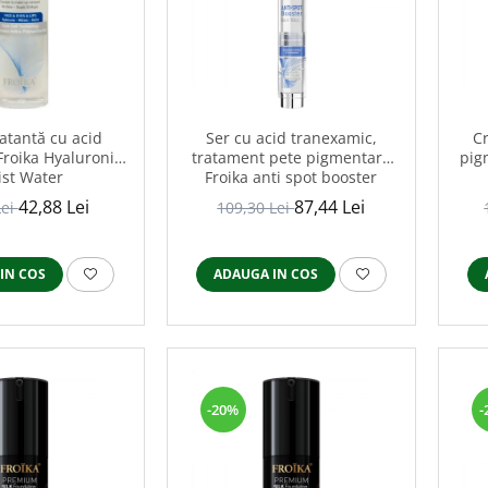
atantă cu acid
Ser cu acid tranexamic,
Cr
Froika Hyaluronic
tratament pete pigmentare
pig
st Water
Froika anti spot booster
42,88 Lei
87,44 Lei
Lei
109,30 Lei
IN COS
ADAUGA IN COS
-20%
-