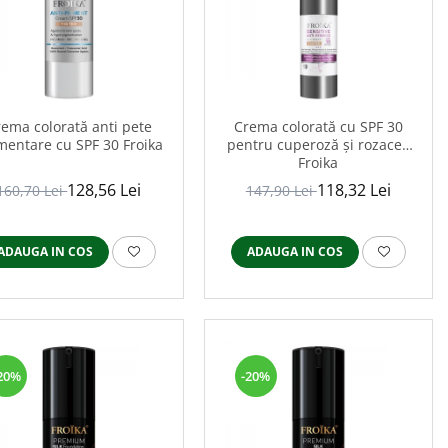
ema colorată anti pete
Crema colorată cu SPF 30
mentare cu SPF 30 Froika
pentru cuperoză și rozacee
Froika
128,56 Lei
118,32 Lei
160,70 Lei
147,90 Lei
ADAUGA IN COS
ADAUGA IN COS
20%
-20%