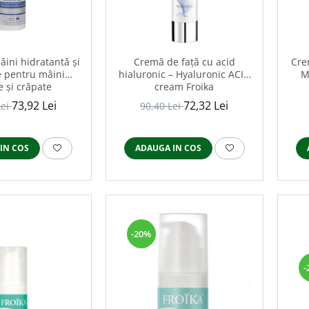
ini hidratantă și
Cremă de față cu acid
Cre
e pentru mâini
hialuronic – Hyaluronic ACID
M
e și crăpate
cream Froika
73,92 Lei
72,32 Lei
Lei
90,40 Lei
IN COS
ADAUGA IN COS
-20%
-