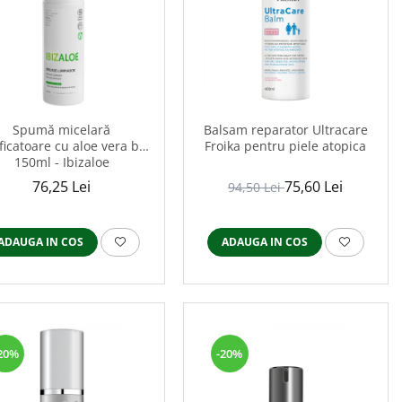
Spumă micelară
Balsam reparatοr Ultracare
ficatoare cu aloe vera bio
Froika pentru piele atopica
150ml - Ibizaloe
76,25 Lei
75,60 Lei
94,50 Lei
ADAUGA IN COS
ADAUGA IN COS
20%
-20%