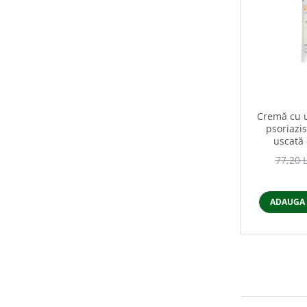
Cremă cu 
psoriazis
uscată 
77,20 
ADAUGA 