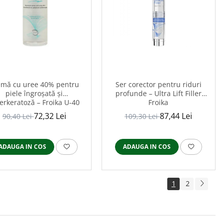
emă cu uree 40% pentru
Ser corector pentru riduri
piele îngroșată și
profunde – Ultra Lift Filler
erkeratoză – Froika U-40
Froika
72,32 Lei
87,44 Lei
90,40 Lei
109,30 Lei
ADAUGA IN COS
ADAUGA IN COS
1
2