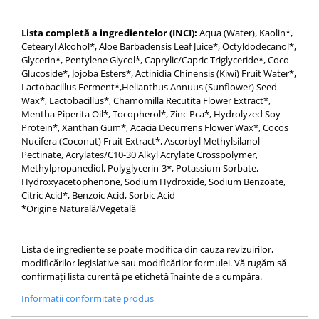
Lista completă a ingredientelor (INCI):
Aqua (Water), Kaolin*,
Cetearyl Alcohol*, Aloe Barbadensis Leaf Juice*, Octyldodecanol*,
Glycerin*, Pentylene Glycol*, Caprylic/Capric Triglyceride*, Coco-
Glucoside*, Jojoba Esters*, Actinidia Chinensis (Kiwi) Fruit Water*,
Lactobacillus Ferment*,Helianthus Annuus (Sunflower) Seed
Wax*, Lactobacillus*, Chamomilla Recutita Flower Extract*,
Mentha Piperita Oil*, Tocopherol*, Zinc Pca*, Hydrolyzed Soy
Protein*, Xanthan Gum*, Acacia Decurrens Flower Wax*, Cocos
Nucifera (Coconut) Fruit Extract*, Ascorbyl Methylsilanol
Pectinate, Acrylates/C10-30 Alkyl Acrylate Crosspolymer,
Methylpropanediol, Polyglycerin-3*, Potassium Sorbate,
Hydroxyacetophenone, Sodium Hydroxide, Sodium Benzoate,
Citric Acid*, Benzoic Acid, Sorbic Acid
*Origine Naturală/Vegetală
Lista de ingrediente se poate modifica din cauza revizuirilor,
modificărilor legislative sau modificărilor formulei. Vă rugăm să
confirmați lista curentă pe etichetă înainte de a cumpăra.
Informatii conformitate produs