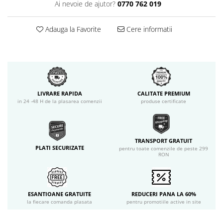
Ai nevoie de ajutor?
0770 762 019
Adauga la Favorite
Cere informatii
LIVRARE RAPIDA
CALITATE PREMIUM
in 24 -48 H de la plasarea comenzii
produse certificate
TRANSPORT GRATUIT
PLATI SECURIZATE
pentru toate comenzile de peste 299
RON
ESANTIOANE GRATUITE
REDUCERI PANA LA 60%
la fiecare comanda plasata
pentru promotiile active in site