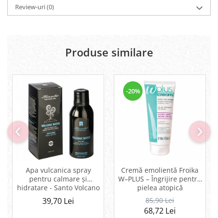
Review-uri
(0)
Produse similare
-20%
Apa vulcanica spray
Cremă emolientă Froika
pentru calmare și
W–PLUS – Îngrijire pentru
hidratare - Santo Volcano
pielea atopică
Spa
39,70 Lei
85,90 Lei
68,72 Lei