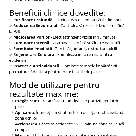
Beneficii clinice dovedite:
✅
Purificare Profundă
- Elimină 95% din impuritățile din pori
✅
Reducerea Sebumului
- Controlează excesul de ulei cu până
la 70%
✅
Micșorarea Porilor
- Efect astringent vizibil în 15 minute
✅
Iluminare Intensă
- Vitamina C conferă strălucire naturală
✅
Fermitate Imediată
- Tonifică și întărește structura pielii
✅
Regenerare Celulară
- Stimulează înnoirea naturală a
epidermei
✅
Protecție Antioxidantă
- Combate semnele îmbătrânirii
premature. Adaptată pentru toate tipurile de piele
Mod de utilizare pentru
rezultate maxime:
Pregătirea
: Curățați fața cu un cleanser potrivit tipului de
piele
Aplicarea
: Întindeți un strat uniform pe fața curată, evitând
zona ochilor
Acționarea
: Lăsați să acționeze 15-20 minute până se usucă
complet
Masajul
: Masați ușor cu mișcări circulare pentru exfoliere