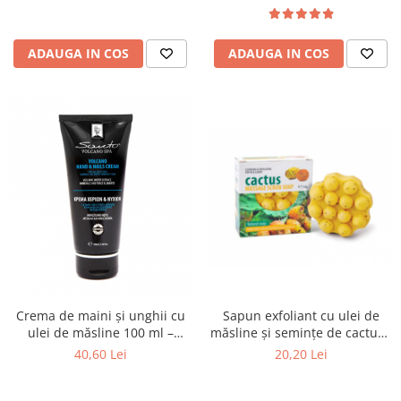
ADAUGA IN COS
ADAUGA IN COS
Crema de maini și unghii cu
Sapun exfoliant cu ulei de
ulei de măsline 100 ml –
măsline și semințe de cactus -
Santo Volcano Spa
Olive Spa
40,60 Lei
20,20 Lei