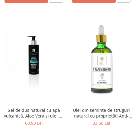
Gel de duș natural cu apă
Ulei din semințe de struguri
vulcanică, Aloe Vera și ulei de
natural cu proprietăți Anti-
măsline - 250ml
Aging - Olive Spa
60,90 Lei
33,50 Lei