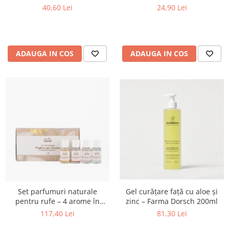
Santo Volcano Spa
40,60 Lei
24,90 Lei
ADAUGA IN COS
ADAUGA IN COS
Set parfumuri naturale
Gel curățare față cu aloe și
pentru rufe – 4 arome în
zinc – Farma Dorsch 200ml
miniaturi ecologice
117,40 Lei
81,30 Lei