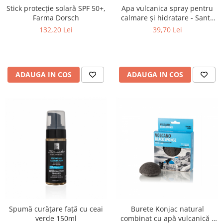
Stick protecție solară SPF 50+,
Apa vulcanica spray pentru
Farma Dorsch
calmare și hidratare - Santo
Volcano Spa
132,20 Lei
39,70 Lei
ADAUGA IN COS
ADAUGA IN COS
Spumă curățare față cu ceai
Burete Konjac natural
verde 150ml
combinat cu apă vulcanică -