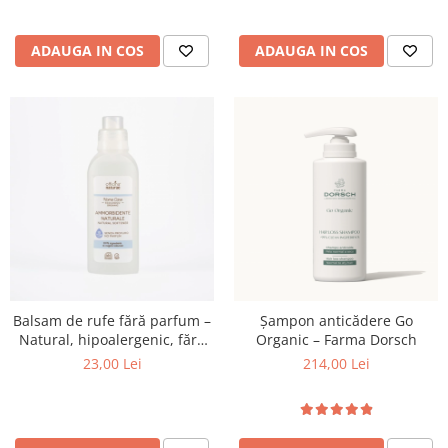
ADAUGA IN COS
ADAUGA IN COS
Balsam de rufe fără parfum –
Șampon anticădere Go
Natural, hipoalergenic, fără
Organic – Farma Dorsch
miros
23,00 Lei
214,00 Lei