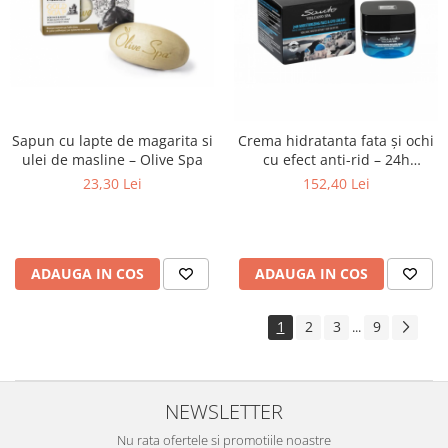
Sapun cu lapte de magarita si
Crema hidratanta fata și ochi
ulei de masline – Olive Spa
cu efect anti-rid – 24h
hidratare - 50 ml Santo
23,30 Lei
152,40 Lei
Volcano Spa
ADAUGA IN COS
ADAUGA IN COS
1
2
3
9
...
NEWSLETTER
Nu rata ofertele si promotiile noastre