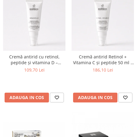
Cremă antirid cu retinol,
Cremă antirid Retinol +
peptide și vitamina D –
Vitamina C și peptide 50 ml –
Dermovita -D Farma Dorsch
Farma Dorsch
109,70 Lei
186,10 Lei
ADAUGA IN COS
ADAUGA IN COS