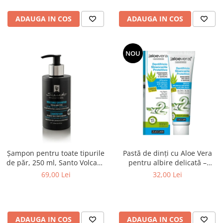
ADAUGA IN COS
ADAUGA IN COS
NOU
Șampon pentru toate tipurile
Pastă de dinți cu Aloe Vera
de păr, 250 ml, Santo Volcano
pentru albire delicată –
Spa
Zuccari Protective Whitening
69,00 Lei
32,00 Lei
ADAUGA IN COS
ADAUGA IN COS