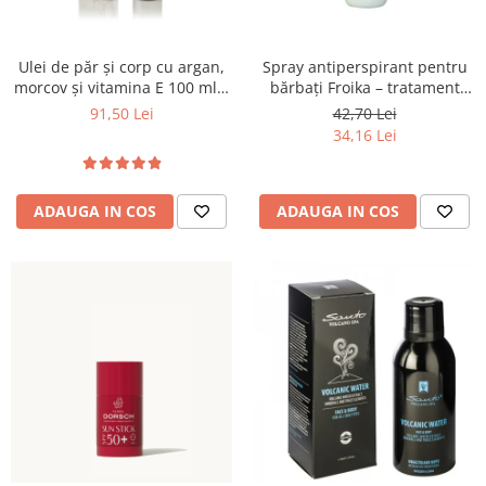
Ulei de păr și corp cu argan,
Spray antiperspirant pentru
morcov și vitamina E 100 ml –
bărbați Froika – tratament
Santo Volcano Spa
pentru hiperhidroză și
91,50 Lei
42,70 Lei
bromhidroză
34,16 Lei
ADAUGA IN COS
ADAUGA IN COS