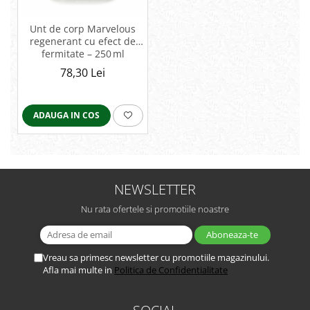
Unt de corp Marvelous
regenerant cu efect de
fermitate – 250 ml
78,30 Lei
ADAUGA IN COS
NEWSLETTER
Nu rata ofertele si promotiile noastre
Vreau sa primesc newsletter cu promotiile magazinului.
Afla mai multe in
Politica de Confidentialitate