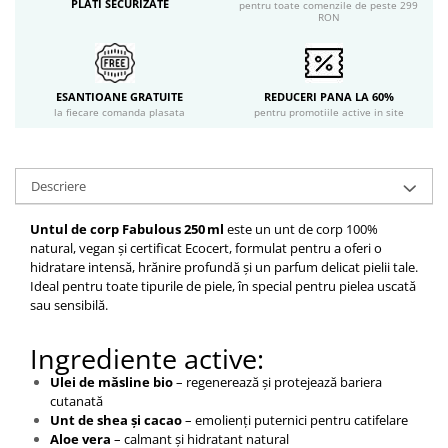
PLATI SECURIZATE
pentru toate comenzile de peste 299
RON
ESANTIOANE GRATUITE
REDUCERI PANA LA 60%
la fiecare comanda plasata
pentru promotiile active in site
Descriere
Untul de corp Fabulous 250 ml
este un unt de corp 100%
natural, vegan și certificat Ecocert, formulat pentru a oferi o
hidratare intensă, hrănire profundă și un parfum delicat pielii tale.
Ideal pentru toate tipurile de piele, în special pentru pielea uscată
sau sensibilă.
Ingrediente active:
Ulei de măsline bio
– regenerează și protejează bariera
cutanată
Unt de shea și cacao
– emolienți puternici pentru catifelare
Aloe vera
– calmant și hidratant natural