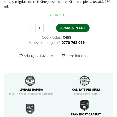
shea și migdale dulci. Hrănește și hidratează intens pielea uscată. 250
ml.
IN STOC
ADAUGA IN COS
Cod Produs:
C458
Ai nevoie de ajutor?
0770 762 019
Adauga la Favorite
Cere informatii
LIVRARE RAPIDA
CALITATE PREMIUM
in 24 -48 H de la plasarea comenzii
produse certificate
TRANSPORT GRATUIT