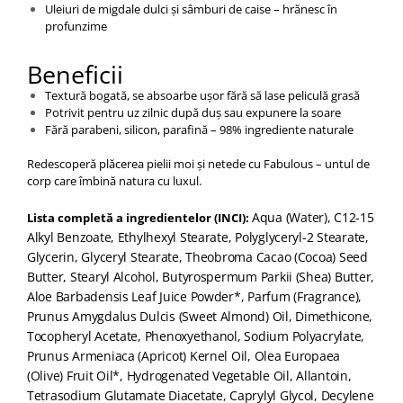
Uleiuri de migdale dulci și sâmburi de caise – hrănesc în
profunzime
Beneficii
Textură bogată, se absoarbe ușor fără să lase peliculă grasă
Potrivit pentru uz zilnic după duș sau expunere la soare
Fără parabeni, silicon, parafină – 98% ingrediente naturale
Redescoperă plăcerea pielii moi și netede cu Fabulous – untul de
corp care îmbină natura cu luxul.
Aqua (Water), C12-15
Lista completă a ingredientelor (INCI):
Alkyl Benzoate, Ethylhexyl Stearate, Polyglyceryl-2 Stearate,
Glycerin, Glyceryl Stearate, Theobroma Cacao (Cocoa) Seed
Butter, Stearyl Alcohol, Butyrospermum Parkii (Shea) Butter,
Aloe Barbadensis Leaf Juice Powder*, Parfum (Fragrance),
Prunus Amygdalus Dulcis (Sweet Almond) Oil, Dimethicone,
Tocopheryl Acetate, Phenoxyethanol, Sodium Polyacrylate,
Prunus Armeniaca (Apricot) Kernel Oil, Olea Europaea
(Olive) Fruit Oil*, Hydrogenated Vegetable Oil, Allantoin,
Tetrasodium Glutamate Diacetate, Caprylyl Glycol, Decylene