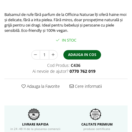
Balsamul de rufe fără parfum de la Officina Naturae îți oferă haine moi
și delicate, fără a irita pielea. Fără miros, doar prospețime naturală și
grijă pentru cei dragi. Ideal pentru bebeluși și persoane cu piele
sensibilă. Eco-friendly și 100% vegan.
IN STOC
ADAUGA IN COS
Cod Produs:
C436
Ai nevoie de ajutor?
0770 762 019
Adauga la Favorite
Cere informatii
LIVRARE RAPIDA
CALITATE PREMIUM
in 24 -48 H de la plasarea comenzii
produse certificate