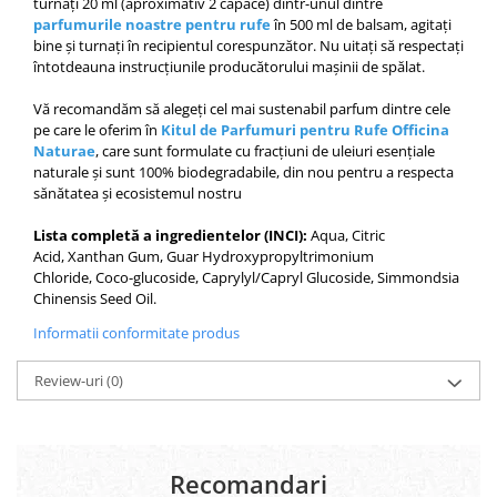
turnați 20 ml (aproximativ 2 capace) dintr-unul dintre
parfumurile noastre pentru rufe
în 500 ml de balsam, agitați
bine și turnați în recipientul corespunzător. Nu uitați să respectați
întotdeauna instrucțiunile producătorului mașinii de spălat.
Vă recomandăm să alegeți cel mai sustenabil parfum dintre cele
pe care le oferim în
Kitul de Parfumuri pentru Rufe Officina
Naturae
, care sunt formulate cu fracțiuni de uleiuri esențiale
naturale și sunt 100% biodegradabile, din nou pentru a respecta
sănătatea și ecosistemul nostru
Lista completă a ingredientelor (INCI):
Aqua, Citric
Acid, Xanthan Gum, Guar Hydroxypropyltrimonium
Chloride, Coco-glucoside, Caprylyl/Capryl Glucoside, Simmondsia
Chinensis Seed Oil.​​​​
Informatii conformitate produs
Review-uri
(0)
Recomandari