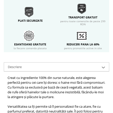
TRANSPORT GRATUIT
PLATI SECURIZATE
pentru toate comenzile de peste 299
RON
ESANTIOANE GRATUITE
REDUCERI PANA LA 60%
la fiecare comanda plasata
pentru promotiile active in site
Descriere
Creat cu ingrediente 100% din surse naturale, este alegerea
perfectă pentru cei care își doresc o haine moi fără compromisuri.
Cu formula sa exclusivă pe bază de ceară vegetală, acest balsam
de rufe oferă hainelor tale o moliciune irezistibilă, făcându-le moi
la atingere și plăcute la purtare.
Versatilitatea sa îți permite să îl personalizezi fie ca atare, fie cu
parfumul preferat, datorită neutralității sale. Îl poți folosi pentru