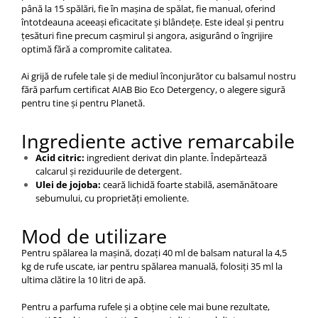
până la 15 spălări, fie în mașina de spălat, fie manual, oferind
întotdeauna aceeași eficacitate și blândețe. Este ideal și pentru
țesături fine precum cașmirul și angora, asigurând o îngrijire
optimă fără a compromite calitatea.
Ai grijă de rufele tale și de mediul înconjurător cu balsamul nostru
fără parfum certificat AIAB Bio Eco Detergency, o alegere sigură
pentru tine și pentru Planetă.
Ingrediente active remarcabile
Acid citric:
ingredient derivat din plante. Îndepărtează
calcarul și reziduurile de detergent.
Ulei de jojoba:
ceară lichidă foarte stabilă, asemănătoare
sebumului, cu proprietăți emoliente.
Mod de utilizare
Pentru spălarea la mașină, dozați 40 ml de balsam natural la 4,5
kg de rufe uscate, iar pentru spălarea manuală, folosiți 35 ml la
ultima clătire la 10 litri de apă.
Pentru a parfuma rufele și a obține cele mai bune rezultate,