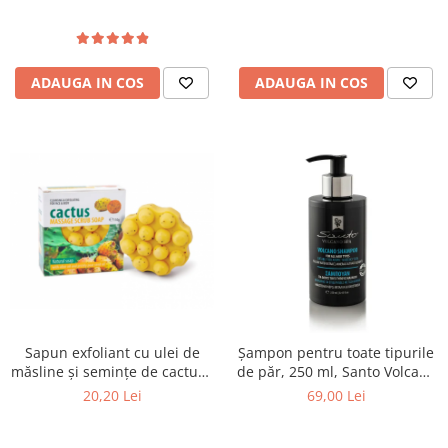
ADAUGA IN COS
ADAUGA IN COS
Sapun exfoliant cu ulei de
Șampon pentru toate tipurile
măsline și semințe de cactus -
de păr, 250 ml, Santo Volcano
Olive Spa
Spa
20,20 Lei
69,00 Lei