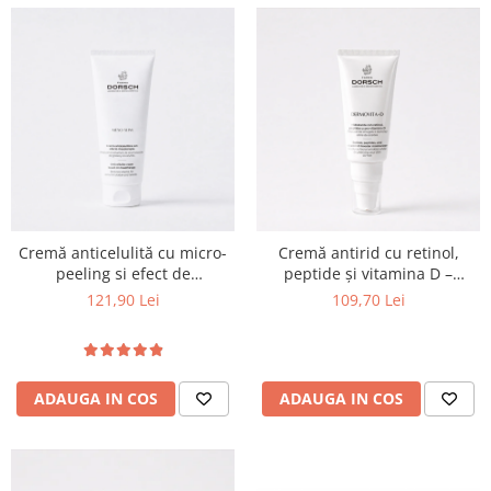
Cremă anticelulită cu micro-
Cremă antirid cu retinol,
peeling si efect de
peptide și vitamina D –
mezoterapie
Dermovita -D Farma Dorsch
121,90 Lei
109,70 Lei
ADAUGA IN COS
ADAUGA IN COS