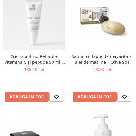
Sapun cu lapte de magarita si
Cremă antirid Retinol +
ulei de masline – Olive Spa
Vitamina C și peptide 50 ml –
Farma Dorsch
23,30 Lei
186,10 Lei
ADAUGA IN COS
ADAUGA IN COS