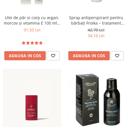
Ulei de păr și corp cu argan,
Spray antiperspirant pentru
morcov și vitamina E 100 ml –
bărbați Froika – tratament
Santo Volcano Spa
pentru hiperhidroză și
91,50 Lei
42,70 Lei
bromhidroză
34,16 Lei
ADAUGA IN COS
ADAUGA IN COS