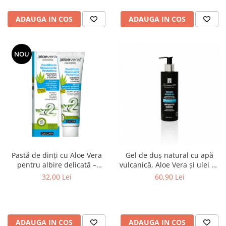
ADAUGA IN COS
ADAUGA IN COS
NOU
Pastă de dinți cu Aloe Vera
Gel de duș natural cu apă
pentru albire delicată –
vulcanică, Aloe Vera și ulei de
Zuccari Protective Whitening
măsline - 250ml
32,00 Lei
60,90 Lei
ADAUGA IN COS
ADAUGA IN COS