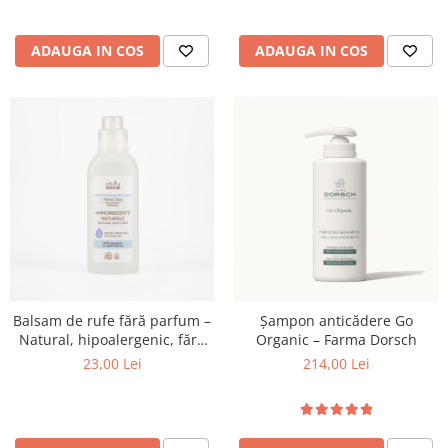
ADAUGA IN COS
ADAUGA IN COS
Balsam de rufe fără parfum –
Șampon anticădere Go
Natural, hipoalergenic, fără
Organic – Farma Dorsch
miros
23,00 Lei
214,00 Lei