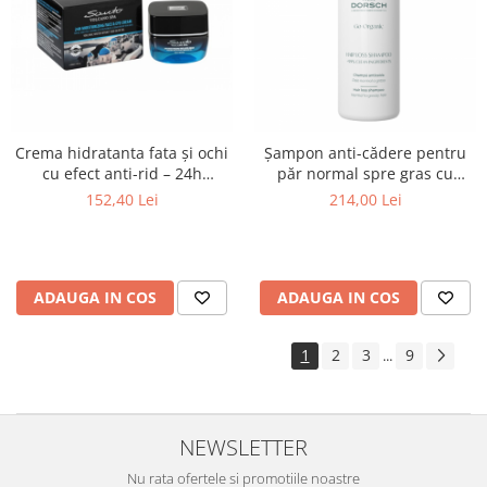
Crema hidratanta fata și ochi
Șampon anti-cădere pentru
cu efect anti-rid – 24h
păr normal spre gras cu
hidratare - 50 ml Santo
Biotină și Zinc - 500ml
152,40 Lei
214,00 Lei
Volcano Spa
ADAUGA IN COS
ADAUGA IN COS
1
2
3
9
...
NEWSLETTER
Nu rata ofertele si promotiile noastre