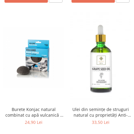
Burete Konjac natural
Ulei din semințe de struguri
combinat cu apă vulcanică -
natural cu proprietăți Anti-
Santo Volcano Spa
Aging - Olive Spa
24,90 Lei
33,50 Lei