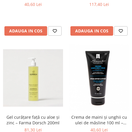
miniaturi ecologice
40,60 Lei
117,40 Lei
ADAUGA IN COS
ADAUGA IN COS
Gel curățare față cu aloe și
Crema de maini și unghii cu
zinc – Farma Dorsch 200ml
ulei de măsline 100 ml –
Santo Volcano Spa
81,30 Lei
40,60 Lei