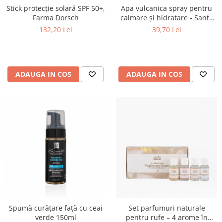
Stick protecție solară SPF 50+,
Apa vulcanica spray pentru
Farma Dorsch
calmare și hidratare - Santo
Volcano Spa
132,20 Lei
39,70 Lei
ADAUGA IN COS
ADAUGA IN COS
Spumă curățare față cu ceai
Set parfumuri naturale
verde 150ml
pentru rufe – 4 arome în