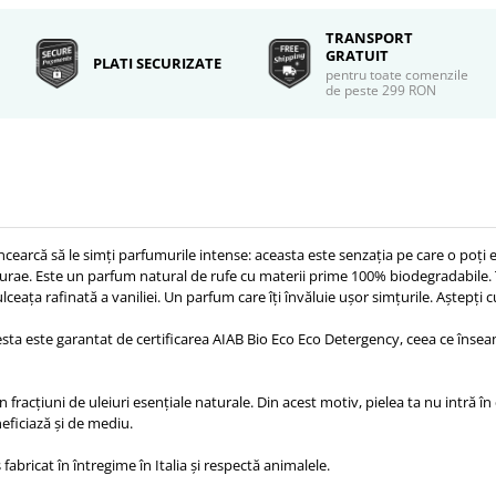
TRANSPORT
GRATUIT
PLATI SECURIZATE
pentru toate comenzile
de peste 299 RON
i încearcă să le simți parfumurile intense: aceasta este senzația pe care o poți
rae. Este un parfum natural de rufe cu materii prime 100% biodegradabile. T
ceața rafinată a vaniliei. Un parfum care îți învăluie ușor simțurile. Aștepți
acesta este garantat de certificarea AIAB Bio Eco Eco Detergency, ceea ce înse
racțiuni de uleiuri esențiale naturale. Din acest motiv, pielea ta nu intră în 
neficiază și de mediu.
abricat în întregime în Italia și respectă animalele.