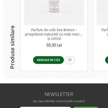
Produse similare
Parfum de rufe Sea Breeze –
Parf
prospețime naturală cu note marine
și citrice
50,30 Lei
ADAUGA IN COS
NEWSLETTER
Nu rata ofertele si promotiile noastre