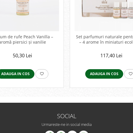
um de rufe Peach Vanilla –
Set parfumuri naturale pent
aromă piersici și vanilie
– 4 arome în miniaturi eco
50,30 Lei
117,40 Lei
ADAUGA IN COS
ADAUGA IN COS
SOCIAL
Urmareste-ne in social media