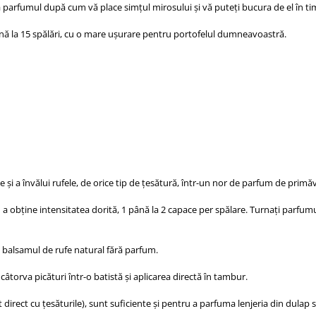
parfumul după cum vă place simțul mirosului și vă puteți bucura de el în timp
nă la 15 spălări, cu o mare ușurare pentru portofelul dumneavoastră.
 a învălui rufele, de orice tip de țesătură, într-un nor de parfum de primăva
a obține intensitatea dorită, 1 până la 2 capace per spălare. Turnați parfumul 
i balsamul de rufe natural fără parfum.
âtorva picături într-o batistă și aplicarea directă în tambur.
 direct cu țesăturile), sunt suficiente și pentru a parfuma lenjeria din dulap 