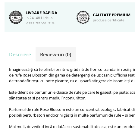
LIVRARE RAPIDA
CALITATE PREMIUM
in 24 -48 H de la
produse certificate
plasarea comenzii
Descriere
Review-uri
(0)
Imaginează-ți că te plimbi printr-o grădină de flori cu trandafiri roșii ș
de rufe Rose Blossom din gama de detergenți de uz casnic Officina Natu
de trandafir roșu cu note picante, cu o ușoară atingere de iasomie și dul
Este diferit de parfumurile clasice de rufe pe care le găsești pe piață: 
sănătatea ta și pentru mediul înconjurător.
Parfumul de rufe Rose Blossom este un concentrat ecologic, fabricat din f
posibili perturbatori endocrini găsiți în multe parfumuri de rufe – și be
Mai mult, dovedind încă o dată eco-sustenabilitatea sa, este un produs f