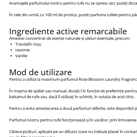
Avantajele parfumului nostru pentru rufe nu se opresc aici: puteți doza 
În cele din urmă, cu 100 ml de produs, puteți parfuma rufele pentru pâ
Ingrediente active remarcabile
Amestec concentrat de esențe naturale și uleiuri esențiale, precum:
Trandafir roșu
Iasomie
Vanilie
Mod de utilizare
Pentru a utiliza la maximum parfumul Rose Blossom Laundry Fragrance și
În mașina de spălat sau manual, dozați-l în funcție de preferințe pentru 
balsamul de rufe sau, dacă îl utilizați în schimb, în ​​soluția de acid citric.
Pentru a evita amestecarea a două parfumuri diferite, este disponibil ș
Parfumul nostru pentru rufe funcționează și în uscător, prin înmuierea c
Câteva picături, aplicate pe un difuzor (care nu trebuie plasat în contact