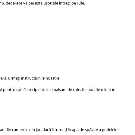
, deoarece va persista ușor zile întregi pe rufe.
ră, urmați instrucțiunile noastre.
pentru rufe în recipientul cu balsam de rufe, fie pur, fie diluat în
sau din camerele din jur, dacă îl turnați în apa de spălare a podelelor