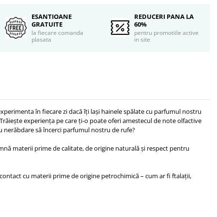
ESANTIOANE
REDUCERI PANA LA
GRATUITE
60%
la fiecare comanda
pentru promotiile active
plasata
in site
 experimenta în fiecare zi dacă îți lași hainele spălate cu parfumul nostru
răiește experiența pe care ți-o poate oferi amestecul de note olfactive
 cu nerăbdare să încerci parfumul nostru de rufe?
amnă materii prime de calitate, de origine naturală și respect pentru
contact cu materii prime de origine petrochimică – cum ar fi ftalații,