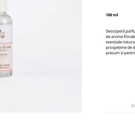
100 ml
Descoperă parfu
de arome florale
esențiale natura
prospețime de du
precum și pentru
C