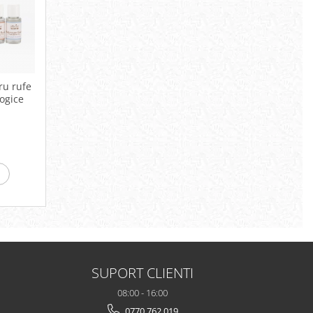
ru rufe
logice
SUPORT CLIENTI
08:00 - 16:00
0770 762 019