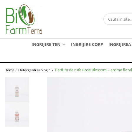
Ingrijire ten
Branduri
Anti age
Farma Dorsch
Curatare ten
Froika
INGRIJIRE TEN
INGRIJIRE CORP
INGRIJIREA
Protectie solara
Ibizaloe
Ten acneic
Officina Naturae
Ten sensibil
Olive Spa
Parfum de rufe Rose Blossom – arome florale
Home /
Detergenti ecologici /
Ten uscat
Santo Volcano Spa
Zuccari