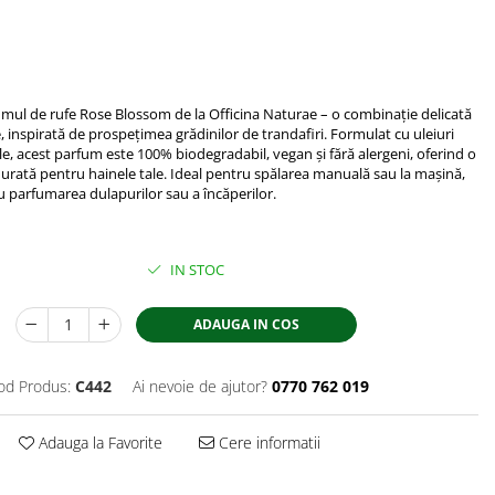
mul de rufe Rose Blossom de la Officina Naturae – o combinație delicată
, inspirată de prospețimea grădinilor de trandafiri. Formulat cu uleiuri
le, acest parfum este 100% biodegradabil, vegan și fără alergeni, oferind o
rată pentru hainele tale. Ideal pentru spălarea manuală sau la mașină,
 parfumarea dulapurilor sau a încăperilor.
IN STOC
ADAUGA IN COS
od Produs:
C442
Ai nevoie de ajutor?
0770 762 019
Adauga la Favorite
Cere informatii