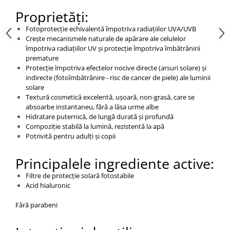
Proprietăți:
Fotoprotecție echivalentă împotriva radiațiilor UVA/UVB
Crește mecanismele naturale de apărare ale celulelor
împotriva radiațiilor UV și protecție împotriva îmbătrânirii
premature
Protecție împotriva efectelor nocive directe (arsuri solare) și
indirecte (fotoîmbătrânire - risc de cancer de piele) ale luminii
solare
Textură cosmetică excelentă, ușoară, non-grasă, care se
absoarbe instantaneu, fără a lăsa urme albe
Hidratare puternică, de lungă durată și profundă
Compoziție stabilă la lumină, rezistentă la apă
Potrivită pentru adulți și copii
Principalele ingrediente active:
Filtre de protecție solară fotostabile
Acid hialuronic
Fără parabeni