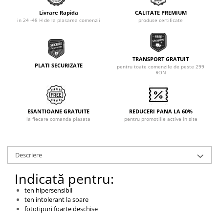
Livrare Rapida
CALITATE PREMIUM
in 24 -48 H de la plasarea comenzii
produse certificate
TRANSPORT GRATUIT
PLATI SECURIZATE
pentru toate comenzile de peste 299
RON
ESANTIOANE GRATUITE
REDUCERI PANA LA 60%
la fiecare comanda plasata
pentru promotiile active in site
Descriere
Indicată pentru:
ten hipersensibil
ten intolerant la soare
fototipuri foarte deschise