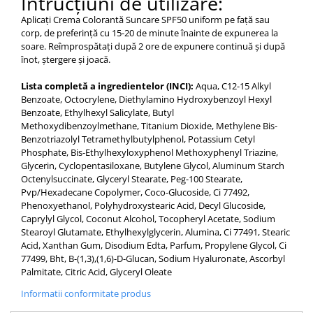
Intrucțiuni de utilizare:
Aplicați Crema Colorantă Suncare SPF50 uniform pe față sau
corp, de preferință cu 15-20 de minute înainte de expunerea la
soare. Reîmprospătați după 2 ore de expunere continuă și după
înot, ștergere și joacă.
Lista completă a ingredientelor (INCI):
Aqua, C12-15 Alkyl
Benzoate, Octocrylene, Diethylamino Hydroxybenzoyl Hexyl
Benzoate, Ethylhexyl Salicylate, Butyl
Methoxydibenzoylmethane, Titanium Dioxide, Methylene Bis-
Benzotriazolyl Tetramethylbutylphenol, Potassium Cetyl
Phosphate, Bis-Ethylhexyloxyphenol Methoxyphenyl Triazine,
Glycerin, Cyclopentasiloxane, Butylene Glycol, Aluminum Starch
Octenylsuccinate, Glyceryl Stearate, Peg-100 Stearate,
Pvp/Hexadecane Copolymer, Coco-Glucoside, Ci 77492,
Phenoxyethanol, Polyhydroxystearic Acid, Decyl Glucoside,
Caprylyl Glycol, Coconut Alcohol, Tocopheryl Acetate, Sodium
Stearoyl Glutamate, Ethylhexylglycerin, Alumina, Ci 77491, Stearic
Acid, Xanthan Gum, Disodium Edta, Parfum, Propylene Glycol, Ci
77499, Bht, B-(1,3),(1,6)-D-Glucan, Sodium Hyaluronate, Ascorbyl
Palmitate, Citric Acid, Glyceryl Oleate
Informatii conformitate produs