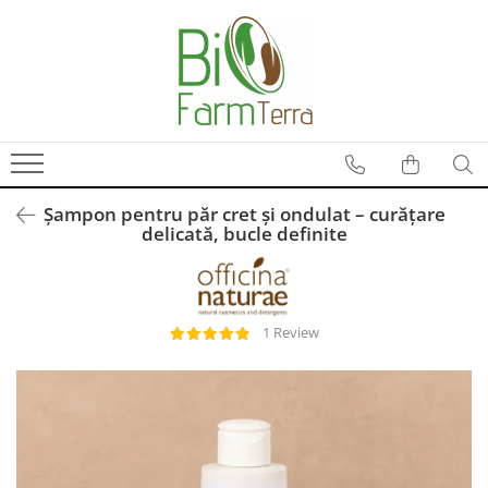
Ingrijire ten
Branduri
Anti age
Farma Dorsch
Curatare ten
Froika
Protectie solara
Ibizaloe
Șampon pentru păr cret și ondulat – curățare
Ten acneic
Officina Naturae
delicată, bucle definite
Ten sensibil
Olive Spa
Ten uscat
Santo Volcano Spa
Zuccari
1 Review