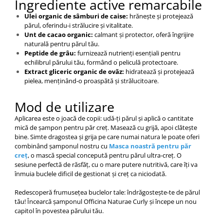
Ingrediente active remarcabile
Ulei organic de sâmburi de caise:
hrănește și protejează
părul, oferindu-i strălucire și vitalitate.
Unt de cacao organic:
calmant și protector, oferă îngrijire
naturală pentru părul tău.
Peptide de grâu:
furnizează nutrienți esențiali pentru
echilibrul părului tău, formând o peliculă protectoare.
Extract gliceric organic de ovăz:
hidratează și protejează
pielea, menținând-o proaspătă și strălucitoare.
Mod de utilizare
Aplicarea este o joacă de copii: udă-ți părul și aplică o cantitate
mică de șampon pentru păr creț. Masează cu grijă, apoi clătește
bine. Simte dragostea și grija pe care numai natura le poate oferi
combinând șamponul nostru cu
Masca noastră pentru păr
creț
, o mască special concepută pentru părul ultra-creț. O
sesiune perfectă de răsfăț, cu o mare putere nutritivă, care îți va
înmuia buclele dificil de gestionat și creț ca niciodată.
Redescoperă frumusețea buclelor tale: îndrăgostește-te de părul
tău! Încearcă șamponul Officina Naturae Curly și începe un nou
capitol în povestea părului tău.