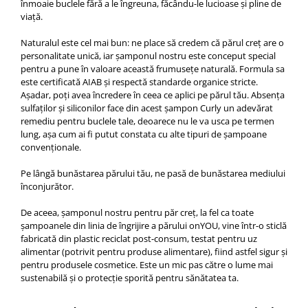
înmoaie buclele fără a le îngreuna, făcându-le lucioase și pline de
viață.
Naturalul este cel mai bun: ne place să credem că părul creț are o
personalitate unică, iar șamponul nostru este conceput special
pentru a pune în valoare această frumusețe naturală. Formula sa
este certificată AIAB și respectă standarde organice stricte.
Așadar, poți avea încredere în ceea ce aplici pe părul tău. Absența
sulfaților și siliconilor face din acest șampon Curly un adevărat
remediu pentru buclele tale, deoarece nu le va usca pe termen
lung, așa cum ai fi putut constata cu alte tipuri de șampoane
convenționale.
Pe lângă bunăstarea părului tău, ne pasă de bunăstarea mediului
înconjurător.
De aceea, șamponul nostru pentru păr creț, la fel ca toate
șampoanele din linia de îngrijire a părului onYOU, vine într-o sticlă
fabricată din plastic reciclat post-consum, testat pentru uz
alimentar (potrivit pentru produse alimentare), fiind astfel sigur și
pentru produsele cosmetice. Este un mic pas către o lume mai
sustenabilă și o protecție sporită pentru sănătatea ta.