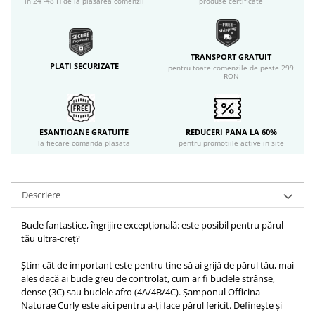
in 24 -48 H de la plasarea comenzii
produse certificate
TRANSPORT GRATUIT
PLATI SECURIZATE
pentru toate comenzile de peste 299
RON
ESANTIOANE GRATUITE
REDUCERI PANA LA 60%
la fiecare comanda plasata
pentru promotiile active in site
Descriere
Bucle fantastice, îngrijire excepțională: este posibil pentru părul
tău ultra-creț?
Știm cât de important este pentru tine să ai grijă de părul tău, mai
ales dacă ai bucle greu de controlat, cum ar fi buclele strânse,
dense (3C) sau buclele afro (4A/4B/4C). Șamponul Officina
Naturae Curly este aici pentru a-ți face părul fericit. Definește și