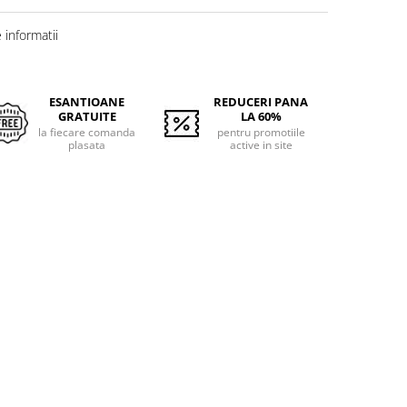
informatii
ESANTIOANE
REDUCERI PANA
GRATUITE
LA 60%
la fiecare comanda
pentru promotiile
plasata
active in site