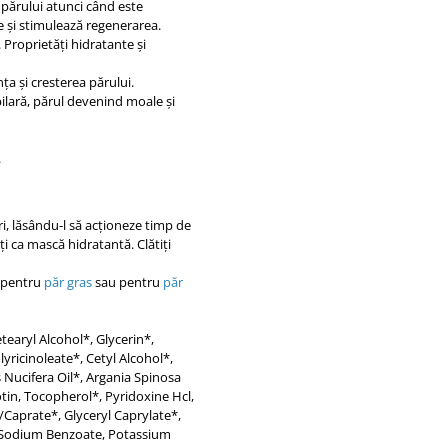
i părului atunci când este
re și stimulează regenerarea.
 Proprietăți hidratante și
ța și cresterea părului.
ilară, părul devenind moale și
.
ri, lăsându-l să acționeze timp de
ți ca mască hidratantă. Clătiți
 pentru
păr gras
sau pentru
păr
tearyl Alcohol*, Glycerin*,
ricinoleate*, Cetyl Alcohol*,
 Nucifera Oil*, Argania Spinosa
otin, Tocopherol*, Pyridoxine Hcl,
/Caprate*, Glyceryl Caprylate*,
l, Sodium Benzoate, Potassium