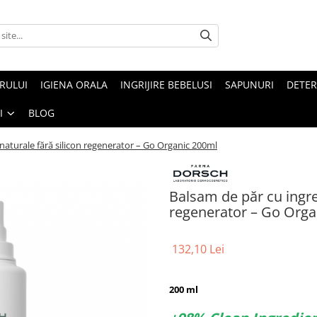
ARULUI
IGIENA ORALA
INGRIJIRE BEBELUSI
SAPUNURI
DETER
I
BLOG
naturale fără silicon regenerator – Go Organic 200ml
Balsam de păr cu ingre
regenerator – Go Orga
132,10 Lei
200 ml