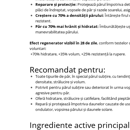
Reparare și protecție:
Protejează părul împotriva dete
plăci de îndreptat, vopsele de păr și razele soarelui, asi
Creștere cu 70% a densității părului:
Întărește firul
rezistent.
Păr cu 70% mai hrănit și hidratat:
Îmbunătățește ușu
manevrabilitatea părului.
Efect regenerator vizibil în 28 de zile
, conform testelor 
voluntari:
+70% hidratare, +35% volum, +25% rezistență la rupere.
Recomandat pentru:
Toate tipurile de păr, în special părul subțire, cu tendință
densitate, strălucire și volum.
Potrivit pentru părul subțire sau deteriorat în urma vops
agresive pentru păr.
Oferă hidratare, strălucire și catifelare, facilitând piept
Repară și protejează împotriva daunelor cauzate de usca
ondulator, vopsirea părului și daunele solare.
Ingrediente active principa