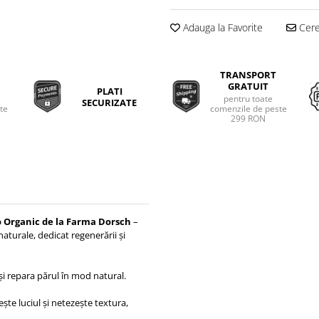
Adauga la Favorite
Cere 
TRANSPORT
GRATUIT
PLATI
pentru toate
SECURIZATE
ate
comenzile de peste
299 RON
o Organic de la Farma Dorsch
–
naturale, dedicat regenerării și
i repara părul în mod natural.
ște luciul și netezește textura,