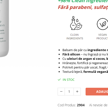
+98% Clean Ingredie
Fără parabeni, sulfați
Balsam de păr cu
ingrediente 
Fără silicon
– nu îngrașă și nu î
Cu
uleiuri de argan si cocos, 
Hrănește, fortifică și regenereaz
Potrivit pentru păr uscat, fragil,
Textură lejeră,
formulă vegană 
IN STOC
ADAUG
Cod Produs:
2904
Ai nevoie de