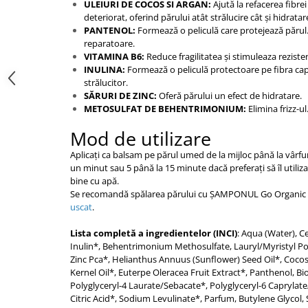
ULEIURI DE COCOS SI ARGAN:
Ajută la refacerea fibre
deteriorat, oferind părului atât strălucire cât și hidrata
PANTENOL:
Formează o peliculă care protejează părul.
reparatoare.
VITAMINA B6:
Reduce fragilitatea și stimuleaza rezisten
INULINA:
Formează o peliculă protectoare pe fibra cap
strălucitor.
SĂRURI DE ZINC:
Oferă părului un efect de hidratare.
METOSULFAT DE BEHENTRIMONIUM:
Elimina frizz-ul
Mod de utilizare
Aplicați ca balsam pe părul umed de la mijloc până la vârfu
un minut sau 5 până la 15 minute dacă preferați să îl utiliza
bine cu apă.
Se recomandă spălarea părului cu ȘAMPONUL Go Organic
uscat
.
Lista completă a ingredientelor (INCI)
: Aqua (Water), Ce
Inulin*, Behentrimonium Methosulfate, Lauryl/Myristyl Poly
Zinc Pca*, Helianthus Annuus (Sunflower) Seed Oil*, Cocos
Kernel Oil*, Euterpe Oleracea Fruit Extract*, Panthenol, Bi
Polyglyceryl-4 Laurate/Sebacate*, Polyglyceryl-6 Caprylate
Citric Acid*, Sodium Levulinate*, Parfum, Butylene Glyco