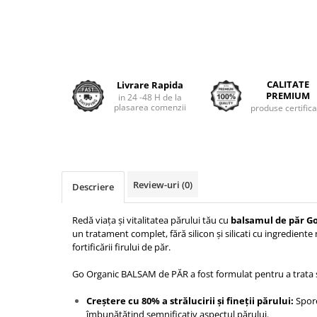
CALITATE
Livrare Rapida
PREMIUM
in 24 -48 H de la
plasarea comenzii
produse certific
Review-uri
(0)
Descriere
Redă viața și vitalitatea părului tău cu
balsamul de păr G
un tratament complet, fără silicon și silicati cu ingrediente 
fortificării firului de păr.
Go Organic BALSAM de PĂR a fost formulat pentru a trata ș
Creștere cu 80% a strălucirii și fineții părului:
Spore
îmbunătățind semnificativ aspectul părului.