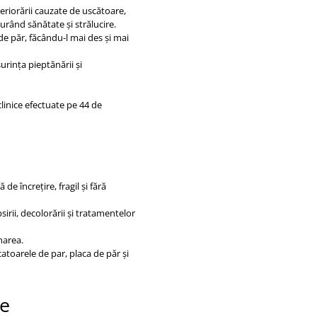
riorării cauzate de uscătoare,
gurând sănătate și strălucire.
 de păr, făcându-l mai des și mai
rința pieptănării și
clinice efectuate pe 44 de
 de încrețire, fragil și fără
irii, decolorării și tratamentelor
ănarea.
toarele de par, placa de păr și
le