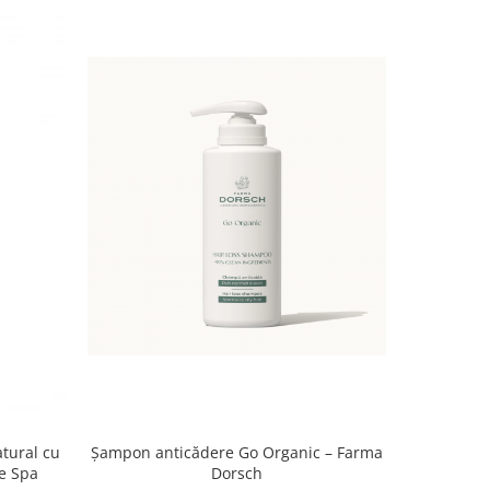
Șampon anticădere Go Organic – Farma
Șampon an
atural cu
Dorsch
spre gra
ve Spa