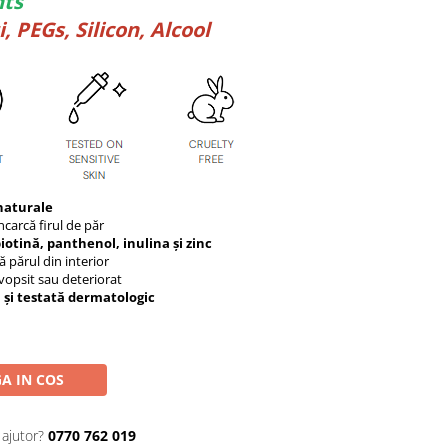
nts
, PEGs, Silicon, Alcool
naturale
ncarcă firul de păr
biotină, panthenol, inulina și zinc
ă părul din interior
 vopsit sau deteriorat
și testată dermatologic
A IN COS
 ajutor?
0770 762 019