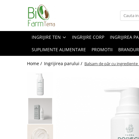
Ingrijire ten
Branduri
Anti age
Farma Dorsch
INGRIJIRE TEN
INGRIJIRE CORP
INGRIJIREA P
Curatare ten
Froika
SUPLIMENTE ALIMENTARE
PROMOTII
BRANDUR
Protectie solara
Ibizaloe
Ten acneic
Officina Naturae
Home /
Ingrijirea parului /
Balsam de păr cu ingrediente 
Ten sensibil
Olive Spa
Ten uscat
Santo Volcano Spa
Zuccari