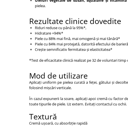
Uleiuri vegetale de susan, squalane și Vitamina 
pielea.
Rezultate clinice dovedite
Riduri reduse cu până la 95%*,
Hidratare +94%*
Piele cu 88% mai fină, mai omogenă și mai tânără*
Piele cu 84% mai protejată, datorită efectului de barier
Crește semnificativ fermitatea și elasticitatea*
*Test de eficacitate clinică realizat pe 32 de voluntari timp 
Mod de utilizare
Aplicați uniform pe pielea curată a feței, gâtului și decol
folosind mișcări verticale.
În cazul expunerii la soare, aplicați apoi cremă cu factor d
toate tipurile de piele. Uz extern. Evitați contactul cu ochii.
Textură
Cremă ușoară, cu absorbție rapidă