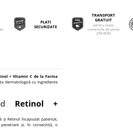
TRANSPORT
GRATUIT
PLATI
pentru toate
SECURIZATE
ate
comenzile de peste
299 RON
inol + Vitamin C de la Farma
ța dermatologică cu ingrediente
irid
Retinol +
 și Retinol încapsulat patentat,
penetrare și, în consecință, o