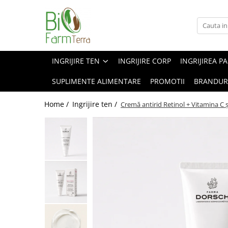
Ingrijire ten
Branduri
Anti age
Farma Dorsch
INGRIJIRE TEN
INGRIJIRE CORP
INGRIJIREA P
Curatare ten
Froika
SUPLIMENTE ALIMENTARE
PROMOTII
BRANDUR
Protectie solara
Ibizaloe
Ten acneic
Officina Naturae
Home /
Ingrijire ten /
Cremă antirid Retinol + Vitamina C 
Ten sensibil
Olive Spa
Ten uscat
Santo Volcano Spa
Zuccari