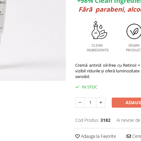
+98% Clean Ingredi
Fără parabeni, alcool
Cremă antirid oil-free cu Retinol +
vizibil ridurile și oferă luminozitate
sensibil.
IN STOC
ADAUG
Cod Produs:
3182
Ai nevoie de
Adauga la Favorite
Cere 