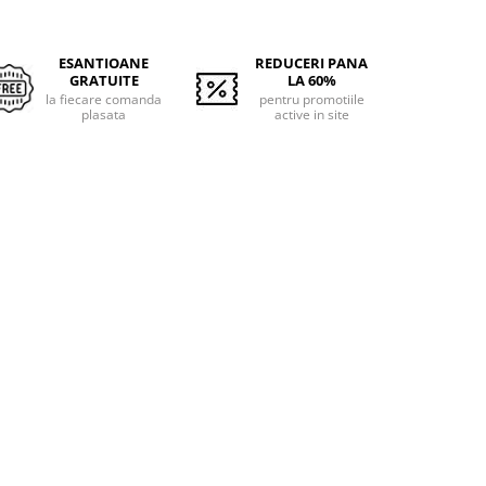
ESANTIOANE
REDUCERI PANA
GRATUITE
LA 60%
la fiecare comanda
pentru promotiile
plasata
active in site