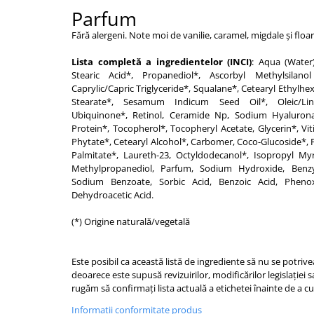
Parfum
Fără alergeni. Note moi de vanilie, caramel, migdale și floa
Lista completă a ingredientelor (INCI)
: Aqua (Water
Stearic Acid*, Propanediol*, Ascorbyl Methylsilanol
Caprylic/Capric Triglyceride*, Squalane*, Cetearyl Ethylhe
Stearate*, Sesamum Indicum Seed Oil*, Oleic/Linole
Ubiquinone*, Retinol, Ceramide Np, Sodium Hyalurona
Protein*, Tocopherol*, Tocopheryl Acetate, Glycerin*, Vit
Phytate*, Cetearyl Alcohol*, Carbomer, Coco-Glucoside*, Po
Palmitate*, Laureth-23, Octyldodecanol*, Isopropyl Myr
Methylpropanediol, Parfum, Sodium Hydroxide, Benzy
Sodium Benzoate, Sorbic Acid, Benzoic Acid, Phenox
Dehydroacetic Acid.
(*) Origine naturală/vegetală
Este posibil ca această listă de ingrediente să nu se potriv
deoarece este supusă revizuirilor, modificărilor legislației 
rugăm să confirmați lista actuală a etichetei înainte de a 
Informatii conformitate produs