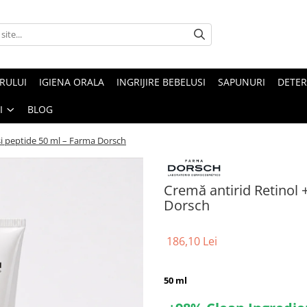
ARULUI
IGIENA ORALA
INGRIJIRE BEBELUSI
SAPUNURI
DETER
I
BLOG
și peptide 50 ml – Farma Dorsch
Cremă antirid Retinol 
Dorsch
186,10 Lei
50 ml