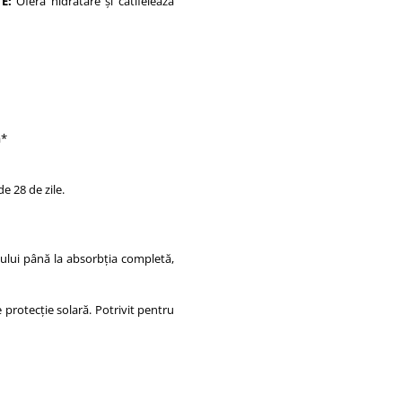
E:
Oferă hidratare și catifelează
ă*
de 28 de zile.
teului până la absorbția completă,
e protecție solară. Potrivit pentru