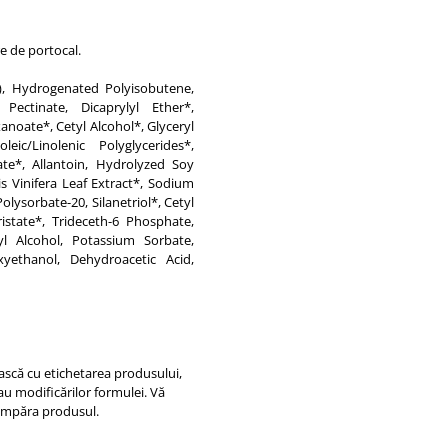
re de portocal.
), Hydrogenated Polyisobutene,
 Pectinate, Dicaprylyl Ether*,
xanoate*, Cetyl Alcohol*, Glyceryl
ic/Linolenic Polyglycerides*,
te*, Allantoin, Hydrolyzed Soy
is Vinifera Leaf Extract*, Sodium
lysorbate-20, Silanetriol*, Cetyl
istate*, Trideceth-6 Phosphate,
l Alcohol, Potassium Sorbate,
yethanol, Dehydroacetic Acid,
ească cu etichetarea produsului,
sau modificărilor formulei. Vă
cumpăra produsul.