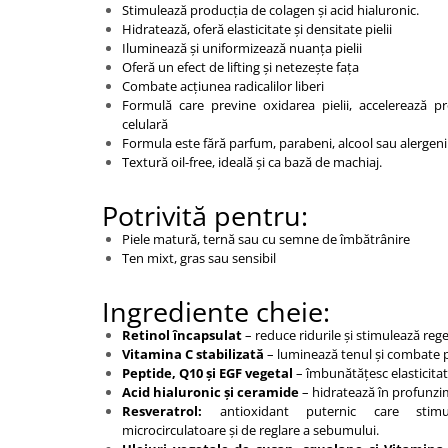
Stimulează producția de colagen și acid hialuronic.
Hidratează, oferă elasticitate și densitate pielii
Iluminează și uniformizează nuanța pielii
Oferă un efect de lifting și netezește fața
Combate acțiunea radicalilor liberi
Formulă care previne oxidarea pielii, accelerează p
celulară
Formula este fără parfum, parabeni, alcool sau alergeni
Textură oil-free, ideală și ca bază de machiaj.
Potrivită pentru:
Piele matură, ternă sau cu semne de îmbătrânire
Ten mixt, gras sau sensibil
Ingrediente cheie:
Retinol încapsulat
– reduce ridurile și stimulează reg
Vitamina C stabilizată
– luminează tenul și combate 
Peptide, Q10 și EGF vegetal
– îmbunătățesc elasticitat
Acid hialuronic și ceramide
– hidratează în profunzi
Resveratrol:
antioxidant puternic care stimul
microcirculatoare și de reglare a sebumului.