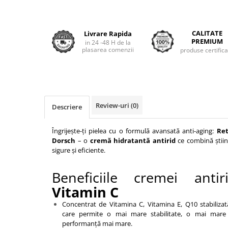
CALITATE
Livrare Rapida
PREMIUM
in 24 -48 H de la
plasarea comenzii
produse certific
Review-uri
(0)
Descriere
Îngrijește-ți pielea cu o formulă avansată anti-aging:
Ret
Dorsch
– o
cremă hidratantă antirid
ce combină știin
sigure și eficiente.
Beneficiile cremei ant
Vitamin C
Concentrat de Vitamina C, Vitamina E, Q10 stabilizată
care permite o mai mare stabilitate, o mai mare 
performanță mai mare.