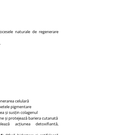
rocesele naturale de regenerare
.
enerarea celulară
petele pigmentare
ea și susțin colagenul
me și protejează bariera cutanată
ează acțiunea detoxifiantă,