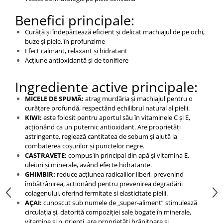
Benefici principale:
Curăță și îndepărtează eficient și delicat machiajul de pe ochi,
buze și piele, în profunzime
Efect calmant, relaxant și hidratant
Acțiune antioxidantă și de tonifiere
Ingrediente active principale:
MICELE DE SPUMĂ:
atrag murdăria și machiajul pentru o
curățare profundă, respectând echilibrul natural al pielii.
KIWI:
este folosit pentru aportul său în vitaminele C și E,
acționând ca un puternic antioxidant. Are proprietăți
astringente, reglează cantitatea de sebum și ajută la
combaterea coșurilor și punctelor negre.
CASTRAVETE:
compus în principal din apă și vitamina E,
uleiuri și minerale, având efecte hidratante.
GHIMBIR:
reduce acțiunea radicalilor liberi, prevenind
îmbătrânirea, acționând pentru prevenirea degradării
colagenului, oferind fermitate si elasticitate pielii.
AÇAI:
cunoscut sub numele de „super-aliment” stimulează
circulația și, datorită compoziției sale bogate în minerale,
vitamine și nutrienți, are proprietăți hrănitoare și