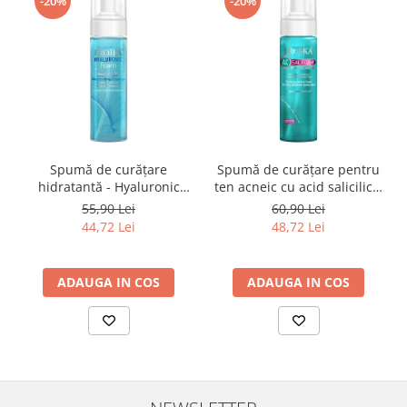
-20%
-20%
Spumă de curățare
Spumă de curățare pentru
hidratantă - Hyaluronic
ten acneic cu acid salicilic –
Foam Froika
Froika AC Sal Foam
55,90 Lei
60,90 Lei
44,72 Lei
48,72 Lei
ADAUGA IN COS
ADAUGA IN COS