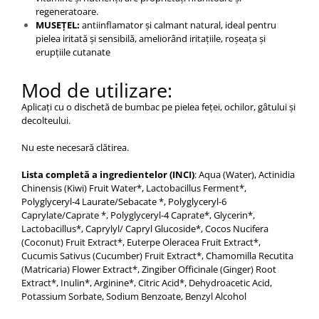
regeneratoare.
MUSEȚEL:
antiinflamator și calmant natural, ideal pentru
pielea iritată și sensibilă, ameliorând iritațiile, roșeața și
erupțiile cutanate
Mod de utilizare:
Aplicați cu o dischetă de bumbac pe pielea feței, ochilor, gâtului și
decolteului.
Nu este necesară clătirea.
Lista completă a ingredientelor (INCI)
: Aqua (Water), Actinidia
Chinensis (Kiwi) Fruit Water*, Lactobacillus Ferment*,
Polyglyceryl-4 Laurate/Sebacate *, Polyglyceryl-6
Caprylate/Caprate *, Polyglyceryl-4 Caprate*, Glycerin*,
Lactobacillus*, Caprylyl/ Capryl Glucoside*, Cocos Nucifera
(Coconut) Fruit Extract*, Euterpe Oleracea Fruit Extract*,
Cucumis Sativus (Cucumber) Fruit Extract*, Chamomilla Recutita
(Matricaria) Flower Extract*, Zingiber Officinale (Ginger) Root
Extract*, Inulin*, Arginine*, Citric Acid*, Dehydroacetic Acid,
Potassium Sorbate, Sodium Benzoate, Benzyl Alcohol