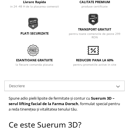
Livrare Rapida
CALITATE PREMIUM
in 24 -48 H de la plasarea comenzii
produse certificate
TRANSPORT GRATUIT
PLATI SECURIZATE
pentru toate comenzile de peste 299
RON
ESANTIOANE GRATUITE
REDUCERI PANA LA 60%
la fiecare comanda plasata
pentru promotiile active in site
Descriere
Spune adio pielii lipsite de fermitate și contur cu
Suerum 3D –
serul lifting facial de la Farma Dorsch
, formulat special pentru
a reda tinerețea și vitalitatea tenului tău.
Ce este Suerum 3D?