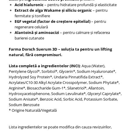
Acid hialuronic
– pentru hidratare profundă și elasticitate
Extract de alga Wakame și siliciu organic
– pentru
fermitate și tonifiere
EGF vegetal (factor de creștere epitelial)
– pentru
regenerare celulară
Alantoină și aminoacizi
– pentru calmare și refacerea
barierei cutanate
Farma Dorsch Suerum 3D – soluția ta pentru un lifting
natural, fără compromisuri.
Lista completă a ingredientelor (INCI)
: Aqua (Water),
Pentylene Glycol*, Sorbitol*, Glycerin*, Sodium Hyaluronate*,
Hydrolyzed Soy Protein*, Undaria Pinnatifida Extract*,
Acrylates/C10-30 Alkyl Acrylate Crosspolymer, Sodium Phytate*,
Arginine*, Biosaccharide Gum-1*, Silanetriol*, Allantoin,
Hydroxyacetophenone, Sodium Levulinate*, Glyceryl Caprylate*,
Sodium Anisate*, Benzoic Acid, Sorbic Acid, Potassium Sorbate,
Sodium Benzoate
* Origine Naturală/Vegetală
Lista ingredientelor se poate modifica din cauza revizuirilor,