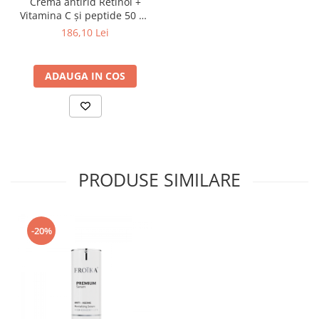
Cremă antirid Retinol +
Vitamina C și peptide 50 ml
– Farma Dorsch
186,10 Lei
ADAUGA IN COS
PRODUSE SIMILARE
-20%