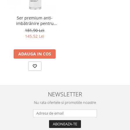
Ser premium anti-
imbătrânire pentru
regenerare totală Froika
181,90 Lei
Premium Serum
145,52 Lei
ADAUGA IN COS
NEWSLETTER
Nu rata ofertele si promotiile noastre