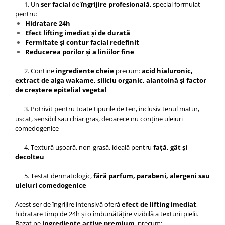
1. Un
ser facial
de
îngrijire profesională
, special formulat
pentru:
Hidratare 24h
Efect lifting imediat și de durată
Fermitate și contur facial redefinit
Reducerea porilor și a liniilor fine
2. Conține
ingrediente cheie
precum:
acid hialuronic,
extract de alga wakame, siliciu organic, alantoină și factor
de creștere epitelial vegetal
3. Potrivit pentru toate tipurile de ten, inclusiv tenul matur,
uscat, sensibil sau chiar gras, deoarece nu conține uleiuri
comedogenice
4. Textură ușoară, non-grasă, ideală pentru
față, gât și
decolteu
5. Testat dermatologic,
fără parfum, parabeni, alergeni sau
uleiuri comedogenice
Acest ser de îngrijire intensivă oferă
efect de lifting imediat
,
hidratare timp de 24h și o îmbunătățire vizibilă a texturii pielii.
Bazat pe
ingrediente active premium
, precum: