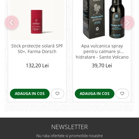
Stick protecție solară SPF
Apa vulcanica spray
50+, Farma Dorsch
pentru calmare și
hidratare - Santo Volcano
Spa
132,20 Lei
39,70 Lei
ADAUGA IN COS
ADAUGA IN COS
NEWSLETTER
Nu rata ofertele si promotiile noastre