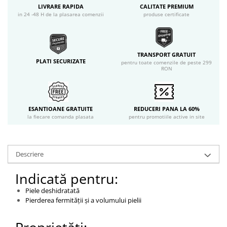
LIVRARE RAPIDA
CALITATE PREMIUM
in 24 -48 H de la plasarea comenzii
produse certificate
TRANSPORT GRATUIT
PLATI SECURIZATE
pentru toate comenzile de peste 299
RON
ESANTIOANE GRATUITE
REDUCERI PANA LA 60%
la fiecare comanda plasata
pentru promotiile active in site
Descriere
Indicată pentru:
Piele deshidratată
Pierderea fermității și a volumului pielii