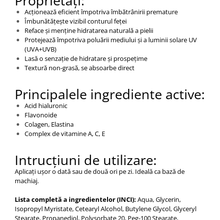
Proprietăți:
Acționează eficient împotriva îmbătrânirii premature
Îmbunătățește vizibil conturul feței
Reface și menține hidratarea naturală a pielii
Protejează împotriva poluării mediului și a luminii solare UV
(UVA+UVB)
Lasă o senzație de hidratare și prospețime
Textură non-grasă, se absoarbe direct
Principalele ingrediente active:
Acid hialuronic
Flavonoide
Colagen, Elastina
Complex de vitamine A, C, E
Intrucțiuni de utilizare:
Aplicați ușor o dată sau de două ori pe zi. Ideală ca bază de
machiaj.
Lista completă a ingredientelor (INCI):
Aqua, Glycerin,
Isopropyl Myristate, Cetearyl Alcohol, Butylene Glycol, Glyceryl
Stearate, Propanediol, Polysorbate 20, Peg-100 Stearate,