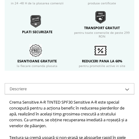
in 24 -48 H de la plasarea comenzii
produse certificate
TRANSPORT GRATUIT
PLATI SECURIZATE
pentru toate comenzile de peste 299
RON
ESANTIOANE GRATUITE
REDUCERI PANA LA 60%
la fiecare comanda plasata
pentru promotiile active in site
Descriere
Crema Sensitive A-R TINTED SPF30 Sensitive A-R este special
concepută pentru a acționa benefic în reducerea pierderilor de
apă, realizând în același timp grosimea crescută a stratului
cornos. Ca urmare, se obține recuperarea imediată a roșeață și a
venelor de păianjen.
Textura sa cremă ușoară și non-grasă se absoarbe rapid în piele