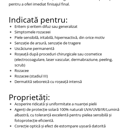
pentru a oferi imediat finisajul final.
Indicată pentru:
Eritem și eritem difuz sau generalizat
Simptomele rozaceei
Piele sensibilă, iritabilă, hiperreactivă, din orice motiv
Senzație de arsură, senzație de tragere
Uscăciune permanentă
Roșeață după proceduri chirurgicale sau cosmetice
(electrocoagulare, laser vascular, dermabraziune, peeling,
scrub)
Rozacee
Rozacee (stadiul III)
Dermatită seboreică cu roșeață intensă
Proprietăți:
Acoperire ridicată și uniformitate a nuanței pielii
Agenți de protecție solară 100% naturali UVA/UVB/IR/Lumină
albastră, cu toleranță excelentă pentru pielea sensibilă și
fotoprotecție eficientă.
Corecție optică și efect de estompare ușoară datorită