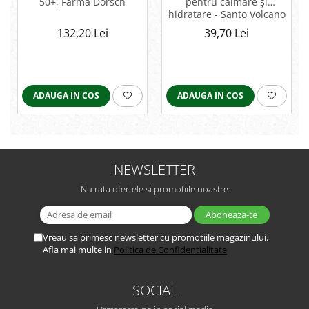
50+, Farma Dorsch
pentru calmare și
hidratare - Santo Volcano
Spa
132,20 Lei
39,70 Lei
ADAUGA IN COS
ADAUGA IN COS
NEWSLETTER
Nu rata ofertele si promotiile noastre
Vreau sa primesc newsletter cu promotiile magazinului.
Afla mai multe in
Politica de Confidentialitate
SOCIAL