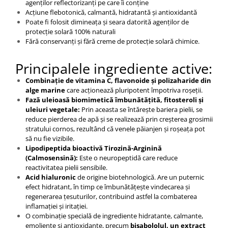
agenților reflectorizanți pe care îi conține
Acțiune flebotonică, calmantă, hidratantă și antioxidantă
Poate fi folosit dimineața și seara datorită agenților de
protecție solară 100% naturali
Fără conservanți și fără creme de protecție solară chimice.
Principalele ingrediente active:
Combinație de vitamina C, flavonoide și polizaharide din
alge marine
care acționează pluripotent împotriva roșeții.
Fază uleioasă biomimetică îmbunătățită, fitosteroli și
uleiuri vegetale:
Prin aceasta se întărește bariera pielii, se
reduce pierderea de apă și se realizează prin creșterea grosimii
stratului cornos, rezultând că venele păianjen și roșeața pot
să nu fie vizibile.
Lipodipeptida bioactivă Tirozină-Arginină
(Calmosensină):
Este o neuropeptidă care reduce
reactivitatea pielii sensibile.
Acid hialuronic
de origine biotehnologică. Are un puternic
efect hidratant, în timp ce îmbunătățește vindecarea și
regenerarea țesuturilor, contribuind astfel la combaterea
inflamației și iritației.
O combinație specială de ingrediente hidratante, calmante,
emoliente și antioxidante, precum
bisabololul, un extract