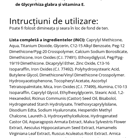
de Glycyrrhiza glabra și vitamina E.
Intrucțiuni de utilizare:
Poate fi folosit dimineața și seara în loc de fond de ten.
Lista completă a ingredientelor (INCI):
Caprylyl Methicone,
Aqua, Titanium Dioxide, Glycerin, C12-15 Alkyl Benzoate, Peg-12
Dimethicone/Ppg-20 Crosspolymer, Calcium Sodium Borosilicate,
Dimethicone, Iron Oxides (C.I. 77491). Ethoxydiglycol, Peg/Ppg-
19/19 Dimethicone. Dicaprylyl Ether, Zinc Oxide, C13-16
Isoparaffin, Iron Oxides (C.I. 77492). Polyhydroxystearic Acid,
Butylene Glycol, Dimethicone/Vinyl Dimethicone Crosspolymer.
Hydroxyacetophenone, Tocopheryl Acetate, Ascorbyl
Tetraisopalmitate, Mica, Iron Oxides (C.I. 77499), Alumina, C10-13
Isoparaffin, Caprylyl Glycol, Ethylhexylglycerin, Stearic Acid, 1,2-
Hexanediol, Ricinus Communis (Castor) Seed Oil, Bisabolol,
Hydrogenated Starch Hydrolysate, Triethoxycaprylylsilane,
Disodium Edta, Sodium Hyaluronate, Hesperidin Methyl
Chalcone, Laureth-3, Hydroxyethylcellulose, Hydrogenated
Castor Oil, Asparagopsis Armata Extract, Malva Sylvestris Flower
Extract, Aesculus Hippocastanum Seed Extract, Hamamelis
Virginiana Leaf Extract, Ruscus Aculeatus Root Extract. Arnica