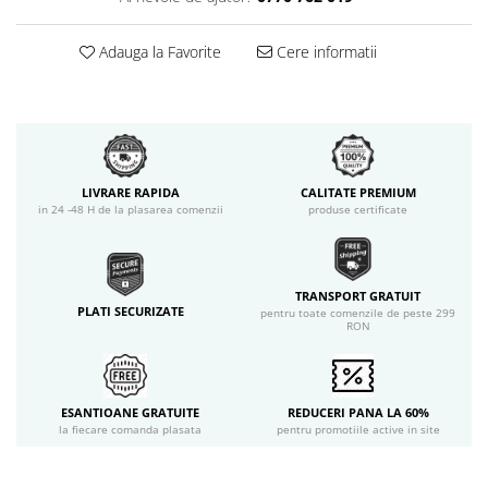
Adauga la Favorite
Cere informatii
LIVRARE RAPIDA
CALITATE PREMIUM
in 24 -48 H de la plasarea comenzii
produse certificate
TRANSPORT GRATUIT
PLATI SECURIZATE
pentru toate comenzile de peste 299
RON
ESANTIOANE GRATUITE
REDUCERI PANA LA 60%
la fiecare comanda plasata
pentru promotiile active in site