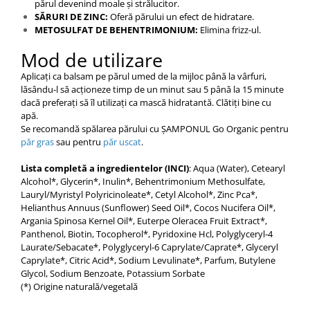
părul devenind moale și strălucitor.
SĂRURI DE ZINC:
Oferă părului un efect de hidratare.
METOSULFAT DE BEHENTRIMONIUM:
Elimina frizz-ul.
Mod de utilizare
Aplicați ca balsam pe părul umed de la mijloc până la vârfuri,
lăsându-l să acționeze timp de un minut sau 5 până la 15 minute
dacă preferați să îl utilizați ca mască hidratantă. Clătiți bine cu
apă.
Se recomandă spălarea părului cu ȘAMPONUL Go Organic pentru
păr gras
sau pentru
păr uscat
.
Lista completă a ingredientelor (INCI)
: Aqua (Water), Cetearyl
Alcohol*, Glycerin*, Inulin*, Behentrimonium Methosulfate,
Lauryl/Myristyl Polyricinoleate*, Cetyl Alcohol*, Zinc Pca*,
Helianthus Annuus (Sunflower) Seed Oil*, Cocos Nucifera Oil*,
Argania Spinosa Kernel Oil*, Euterpe Oleracea Fruit Extract*,
Panthenol, Biotin, Tocopherol*, Pyridoxine Hcl, Polyglyceryl-4
Laurate/Sebacate*, Polyglyceryl-6 Caprylate/Caprate*, Glyceryl
Caprylate*, Citric Acid*, Sodium Levulinate*, Parfum, Butylene
Glycol, Sodium Benzoate, Potassium Sorbate
(*) Origine naturală/vegetală