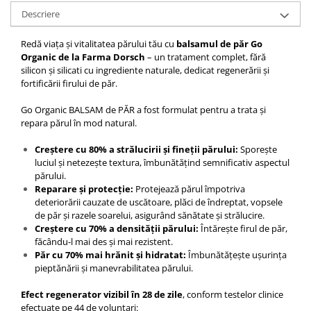
Descriere
Redă viața și vitalitatea părului tău cu
balsamul de păr Go
Organic de la Farma Dorsch
– un tratament complet, fără
silicon și silicati cu ingrediente naturale, dedicat regenerării și
fortificării firului de păr.
Go Organic BALSAM de PĂR a fost formulat pentru a trata și
repara părul în mod natural.
Creștere cu 80% a strălucirii și fineții părului:
Sporește
luciul și netezește textura, îmbunătățind semnificativ aspectul
părului.
Reparare și protecție:
Protejează părul împotriva
deteriorării cauzate de uscătoare, plăci de îndreptat, vopsele
de păr și razele soarelui, asigurând sănătate și strălucire.
Creștere cu 70% a densității părului:
Întărește firul de păr,
făcându-l mai des și mai rezistent.
Păr cu 70% mai hrănit și hidratat:
Îmbunătățește ușurința
pieptănării și manevrabilitatea părului.
Efect regenerator vizibil în 28 de zile
, conform testelor clinice
efectuate pe 44 de voluntari: