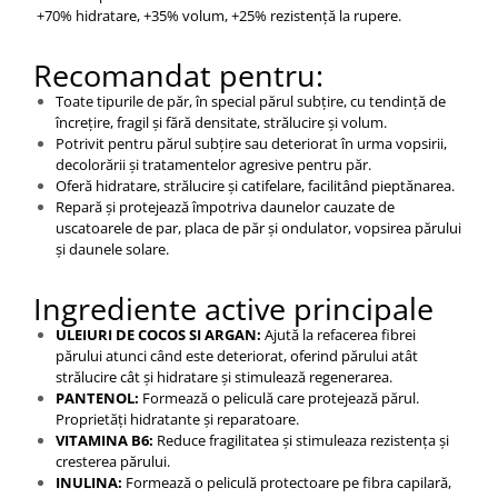
+70% hidratare, +35% volum, +25% rezistență la rupere.
Recomandat pentru:
Toate tipurile de păr, în special părul subțire, cu tendință de
încrețire, fragil și fără densitate, strălucire și volum.
Potrivit pentru părul subțire sau deteriorat în urma vopsirii,
decolorării și tratamentelor agresive pentru păr.
Oferă hidratare, strălucire și catifelare, facilitând pieptănarea.
Repară și protejează împotriva daunelor cauzate de
uscatoarele de par, placa de păr și ondulator, vopsirea părului
și daunele solare.
Ingrediente active principale
ULEIURI DE COCOS SI ARGAN:
Ajută la refacerea fibrei
părului atunci când este deteriorat, oferind părului atât
strălucire cât și hidratare și stimulează regenerarea.
PANTENOL:
Formează o peliculă care protejează părul.
Proprietăți hidratante și reparatoare.
VITAMINA B6:
Reduce fragilitatea și stimuleaza rezistența și
cresterea părului.
INULINA:
Formează o peliculă protectoare pe fibra capilară,