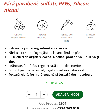
Fără parabeni, sulfați, PEGs, Silicon,
Alcool
Balsam de păr cu
ingrediente naturale
Fără silicon
– nu îngrașă și nu încarcă firul de păr
Cu
uleiuri de argan si cocos, biotină, panthenol, inulina și
zinc
Hrănește, fortifică și regenerează părul din interior
Potrivit pentru păr uscat, fragil, vopsit sau deteriorat
Textură lejeră,
formulă vegană și testată dermatologic
IN STOC
ADAUGA IN COS
Cod Produs:
2904
Ai nevoie de ajutor?
0770 762 019