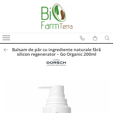
Ingrijire ten
Branduri
Anti age
Farma Dorsch
Curatare ten
Froika
Protectie solara
Ibizaloe
Balsam de păr cu ingrediente naturale fără
Ten acneic
Officina Naturae
silicon regenerator – Go Organic 200ml
Ten sensibil
Olive Spa
Ten uscat
Santo Volcano Spa
Zuccari