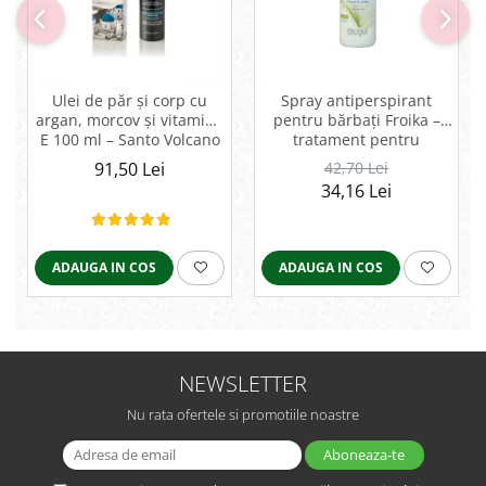
Ulei de păr și corp cu
Spray antiperspirant
argan, morcov și vitamina
pentru bărbați Froika –
E 100 ml – Santo Volcano
tratament pentru
Spa
hiperhidroză și
91,50 Lei
42,70 Lei
bromhidroză
34,16 Lei
ADAUGA IN COS
ADAUGA IN COS
NEWSLETTER
Nu rata ofertele si promotiile noastre