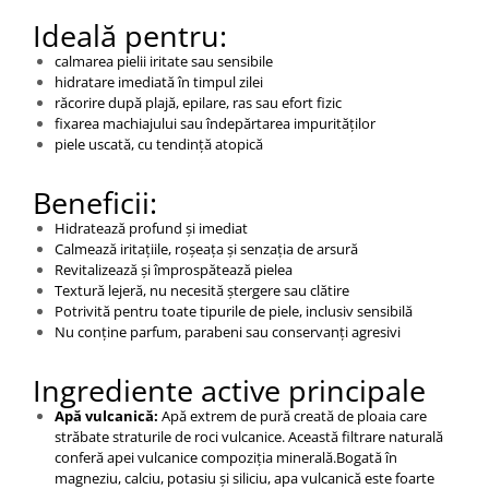
Ideală pentru:
calmarea pielii iritate sau sensibile
hidratare imediată în timpul zilei
răcorire după plajă, epilare, ras sau efort fizic
fixarea machiajului sau îndepărtarea impurităților
piele uscată, cu tendință atopică
Beneficii:
Hidratează profund și imediat
Calmează iritațiile, roșeața și senzația de arsură
Revitalizează și împrospătează pielea
Textură lejeră, nu necesită ștergere sau clătire
Potrivită pentru toate tipurile de piele, inclusiv sensibilă
Nu conține parfum, parabeni sau conservanți agresivi
Ingrediente active principale
Apă vulcanică:
Apă extrem de pură creată de ploaia care
străbate straturile de roci vulcanice. Această filtrare naturală
conferă apei vulcanice compoziția minerală.Bogată în
magneziu, calciu, potasiu și siliciu, apa vulcanică este foarte