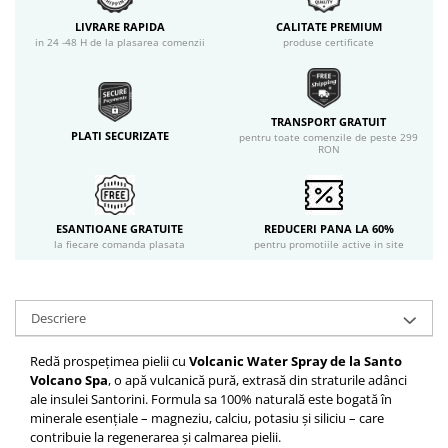
LIVRARE RAPIDA
CALITATE PREMIUM
in 24 -48 H de la plasarea comenzii
produse certificate
TRANSPORT GRATUIT
PLATI SECURIZATE
pentru toate comenzile de peste 299
RON
ESANTIOANE GRATUITE
REDUCERI PANA LA 60%
la fiecare comanda plasata
pentru promotiile active in site
Descriere
Redă prospețimea pielii cu
Volcanic Water Spray de la Santo
Volcano Spa
, o apă vulcanică pură, extrasă din straturile adânci
ale insulei Santorini. Formula sa 100% naturală este bogată în
minerale esențiale – magneziu, calciu, potasiu și siliciu – care
contribuie la regenerarea și calmarea pielii.