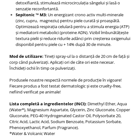
detoxifiantă, stimulează microcirculația sângelui și lasă o
senzație reconfortantă.
Sepitonic ™ M3:
Un energizant crono activ multi-minerale
(zinc, cupru, magneziu) pentru piele curată și proaspătă.
Optimizează respirația celulară pentru a stimula energia (ATP)
și mediatorii metabolici (proteine ​​ADN). Vizibil îmbunătățește
textura pielii și reduce ridurile adânci prin creșterea oxigenului
disponibil pentru piele cu + 14% după 30 de minute.
Mod de utilizare:
Tineți spray-ul la o distanță de 20 cm de față și
corp când pulverizați. Aplicați ori de câte ori este necesar.
Închideți ochii în timp ce pulverizați.
Produsele noastre respectă normele de producție în vigoare!
Fiecare produs a fost testat dermatologic și este cruelty-free,
nefiind verificat pe animale!
Lista completă a ingredientelor (INCI):
Dimethyl Ether, Aqua
(Water*), Magnesium Aspartate, Glycerin, Zinc Gluconate, Copper
Gluconate, PEG-40 Hydrogenated Castor Oil, Polysorbate 20,
Citric Acid, Lactic Acid, Sodium Benzoate, Potassium Sorbate,
Phenoxyethanol, Parfum (Fragrance).
*Water & Volcanic Water