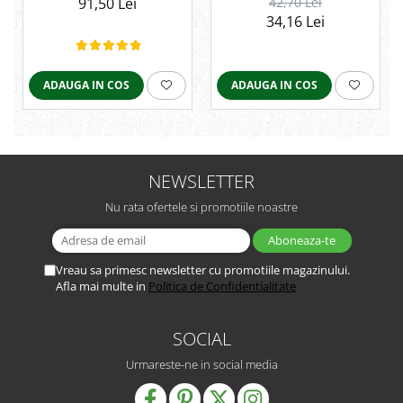
91,50 Lei
42,70 Lei
bromhidroză
34,16 Lei
ADAUGA IN COS
ADAUGA IN COS
NEWSLETTER
Nu rata ofertele si promotiile noastre
Vreau sa primesc newsletter cu promotiile magazinului.
Afla mai multe in
Politica de Confidentialitate
SOCIAL
Urmareste-ne in social media