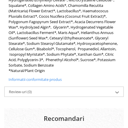
Hydrogenated Ethylhexyl Olivate*, Microcrystalline Cellulose*,
Squalane*, Collagen Amino Acids*, Chamomilla Recutita
(Matricaria) Flower Extract*, Lactobacillus*, Haematococus
Pluvialis Extract*, Cocos Nucifera (Coconut Fruit Extract)*,
Polygonum Fagopyrum Seed Extract*, Acacia Decurrens Flower
Wax*, Hydrolyzed Algin*, Glycerin*, Hydrogenated Vegetable
Oil*, Lactobacillus Ferment*, Maris Aqua*, Helianthus Annuus
(Sunflower) Seed Wax*, Cetearyl Ethylhexanoate*, Glyceryl
Stearate*, Sodium Stearoyl Glutamate*, Hydroxyacetophenone,
Cellulose Gum*, Bisabolol*, Tocopherol, Propanediol, Allantoin,
Isopropyl Myristate*, Sodium Phytate*, Xanthan Gum*, Citric
Acid, Polyglycerin-3*, Phenethyl Alcohol*, Sucrose*, Potassium
Sorbate, Sodium Benzoate
*Natural/Plant Origin
Informatii conformitate produs
Review-uri
(0)
Recomandari