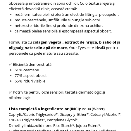
oboseală și îmbătrânire din zona ochilor. Cu o textură lejeră și
eficiență dovedită clinic, această cremă:
redă fermitatea pielii și oferă un efect de lifting al pleoapelor,
reduce cearcănele, umflăturile și pungile sub ochi,
netezeste ridurile fine și profunde din zona ochilor,
calmează pielea sensibilă și estompează aspectul obosit.
Formulată cu
colagen vegetal, extract de hrișcă, bisabolol și
oligoalginates din apă de mare
, Your Eyes este ideală pentru
persoanele cu piele matură sau stresată.
✅ Eficiență demonstrată:
61 % cearcăne
77 % aspect obosit
65 % riduri vizibile
✅ Potrivită pentru ochi sensibili, testată dermatologic și
oftalmologic.
Lista completă a ingredientelor (INCI):
Aqua (Water),
Caprylic/Capric Triglyceride*, Dicaprylyl Ether*, Cetearyl Alcohol*,
C10-18 Triglycerides*, Pentylene Glycol*,
Dimethylimidazolidinone Rice Starch*, Jojoba Esters*,