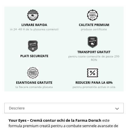
LIVRARE RAPIDA
CALITATE PREMIUM
in 24 -48 H de la plasarea comenzii
produse certificate
TRANSPORT GRATUIT
PLATI SECURIZATE
pentru toate comenzile de peste 299
RON
ESANTIOANE GRATUITE
REDUCERI PANA LA 60%
la fiecare comanda plasata
pentru promotiile active in site
Descriere
Your Eyes – Cremă contur ochi de la Farma Dorsch
este
formula premium creată pentru a combate semnele avansate de