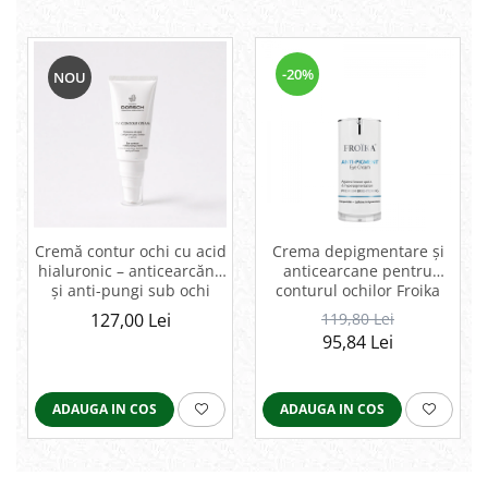
-20%
NOU
Cremă contur ochi cu acid
Crema depigmentare și
hialuronic – anticearcăne
anticearcane pentru
și anti-pungi sub ochi
conturul ochilor Froika
127,00 Lei
119,80 Lei
95,84 Lei
ADAUGA IN COS
ADAUGA IN COS