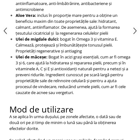
antiinflamatoare, anti-îmbătrânire, antibacteriene și
antimicrobiene
Aloe Vera:
inclus în proporție mare pentru a obține un
beneficiu maxim din toate proprietățile sale: hidratant,
calmant, antiinflamator. De asemenea, ajută la formarea
țesutului cicatricial și la regenerarea celulelor pielii
Ulei de migdale dulci:
bogat în Omega 3 și vitamina E.
Calmează, protejează și îmbunătățește tonusul pielii.
Proprietăți regenerative și antiaging
Ulei de măceșe:
Bogat în acizi grași esențiali, cum ar fi omega
3 și 6, care ajută la hidratarea și repararea pielii, precum și în
vitaminele A, C și E și antioxidanți naturali pentru a netezi și a
preveni ridurile. Ingredient cunoscut pe scară largă pentru
proprietățile sale de reînnoire celulară și pentru a ajuta
procesul de vindecare, reducând urmele pielii, cum ar fi cele
cauzate de acnee sau vergeturi.
Mod de utilizare
A se aplica în urma dușului, pe zonele afectate, o dată sau de
două ori pe zi timp de minim o lună sau până la obținerea
efectelor dorite.