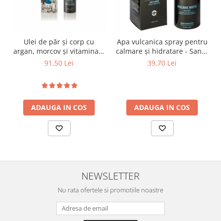
Ulei de păr și corp cu
Apa vulcanica spray pentru
argan, morcov și vitamina E
calmare și hidratare - Santo
100 ml – Santo Volcano Spa
Volcano Spa
91,50 Lei
39,70 Lei
ADAUGA IN COS
ADAUGA IN COS
NEWSLETTER
Nu rata ofertele si promotiile noastre