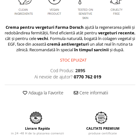
Crema pentru vergeturi Farma Dorsch
ajută la regenerarea pielii și
redobândirea fermității, fiind eficientă atât pentru
vergeturi recente
,
cât și pentru cele
vechi
. Formula naturală, bogată în colagen vegetal și
EGF, face din această
cremă antivergeturi
un aliat real în rutina ta
zilnică. Recomandată în special
în timpul sarcinii
și după.
STOC EPUIZAT
Cod Produs:
2895
Ai nevoie de ajutor?
0770 762 019
Adauga la Favorite
Cere informatii
Livrare Rapida
CALITATE PREMIUM
in 24 -48 H de la plasarea comenzii
produse certificate