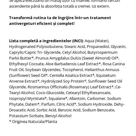
Se aplică efectuând un masaj ușor cu mâinile, formând cercuri
ascendente până la absorbția totală a cremei. Uz extern.
Transformă rutina ta de îngrijire într-un tratament
antivergeturi eficient și complet!
Lista completă a ingredientelor (INCI)
: Aqua (Water),
Hydrogenated Polyisobutene, Stearic Acid, Propanediol, Glycerin,
Caprylic/Capric Tri- Glyceride, Cetyl Alcohol, Butyrospermum
Parkii Butter*, Prunus Amygdalus Dulcis (Sweet Almond) Oil*,
Ethylhexyl Cocoate, Aloe Barbadensis Leaf Extract*, Rosa Canina
Fruit Oil, Soybean Glycerides, Tocopherol, Helianthus Annuus
(Sunflower) Seed Oil*, Centella Asiatica Extract*, Equisetum
Arvense Extract*, Hydrolyzed Soy Protein*, Sunflower Seed Oil
Glyceride, Rosmarinus Officinalis (Rosemary) Leaf Extract*, Ce-
Tearyl Alcohol, Coco-Glucoside, Cetearyl Ethylhexanoate,
Isopropyl Myristate*, Squalane*, Allantoin, Carbomer, Sodium
Phytate, Datem*, Parfum, Citric Acid*, Sodium Hydroxide, Dehy-
Droacetic Acid, Sorbic Acid, Benzoic Acid, Sodium Benzoate,
Potassium Sorbate, Benzyl Alcohol
* Originea Naturala/Planta