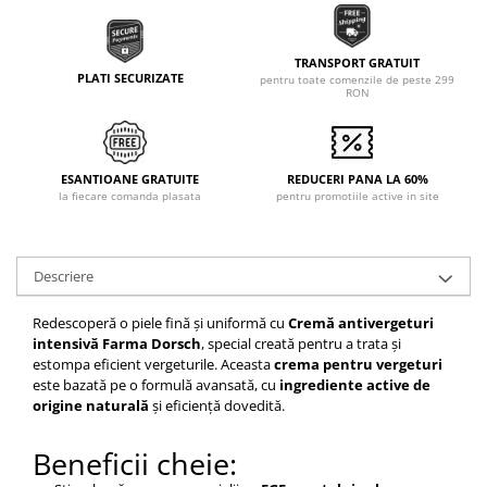
TRANSPORT GRATUIT
PLATI SECURIZATE
pentru toate comenzile de peste 299
RON
ESANTIOANE GRATUITE
REDUCERI PANA LA 60%
la fiecare comanda plasata
pentru promotiile active in site
Descriere
Redescoperă o piele fină și uniformă cu
Cremă antivergeturi
intensivă Farma Dorsch
, special creată pentru a trata și
estompa eficient vergeturile. Aceasta
crema pentru vergeturi
este bazată pe o formulă avansată, cu
ingrediente active de
origine naturală
și eficiență dovedită.
Beneficii cheie: