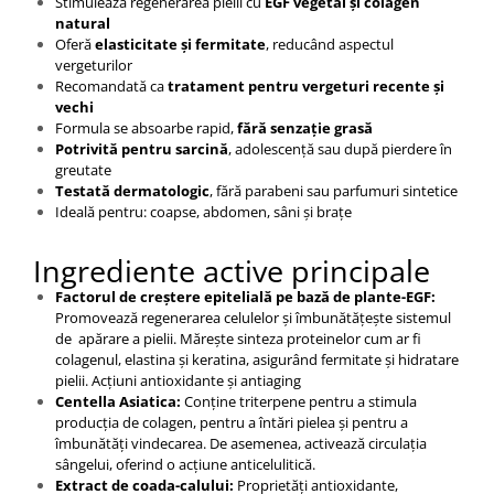
Stimulează regenerarea pielii cu
EGF vegetal și colagen
natural
Oferă
elasticitate și fermitate
, reducând aspectul
vergeturilor
Recomandată ca
tratament pentru vergeturi recente și
vechi
Formula se absoarbe rapid,
fără senzație grasă
Potrivită pentru sarcină
, adolescență sau după pierdere în
greutate
Testată dermatologic
, fără parabeni sau parfumuri sintetice
Ideală pentru: coapse, abdomen, sâni și brațe
Ingrediente active principale
Factorul de creștere epitelială pe bază de plante-EGF:
Promovează regenerarea celulelor și îmbunătățește sistemul
de apărare a pielii. Mărește sinteza proteinelor cum ar fi
colagenul, elastina și keratina, asigurând fermitate și hidratare
pielii. Acțiuni antioxidante și antiaging
Centella Asiatica:
Conține triterpene pentru a stimula
producția de colagen, pentru a întări pielea și pentru a
îmbunătăți vindecarea. De asemenea, activează circulația
sângelui, oferind o acțiune anticelulitică.
Extract de coada-calului:
Proprietăți antioxidante,