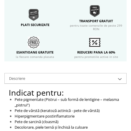
TRANSPORT GRATUIT
PLATI SECURIZATE
pentru toate comenzile de peste 299
RON
ESANTIOANE GRATUITE
REDUCERI PANA LA 60%
la fiecare comanda plasata
pentru promotiile active in site
Descriere
Indicat pentru:
Pete pigmentate (Pistrui – sub formă de lentigine – melasma
„pistrui”)
Pete de vârstă (keratoză actinică - pete de vârstă)
Hiperpigmentare postinflamatorie
Pete de sarcină (cloasmă)
Decolorare, piele ternă și închisă la culoare