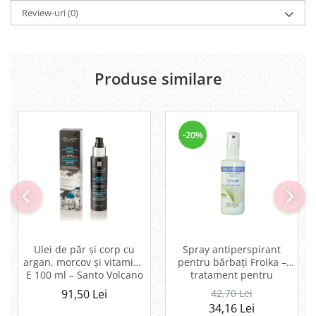
Review-uri
(0)
Produse similare
-20%
Ulei de păr și corp cu
Spray antiperspirant
argan, morcov și vitamina
pentru bărbați Froika –
E 100 ml – Santo Volcano
tratament pentru
Spa
hiperhidroză și
91,50 Lei
42,70 Lei
bromhidroză
34,16 Lei