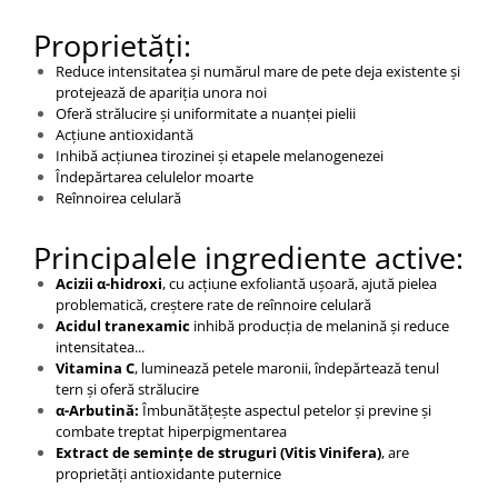
Proprietăți:
Reduce intensitatea și numărul mare de pete deja existente și
protejează de apariția unora noi
Oferă strălucire și uniformitate a nuanței pielii
Acțiune antioxidantă
Inhibă acțiunea tirozinei și etapele melanogenezei
Îndepărtarea celulelor moarte
Reînnoirea celulară
Principalele ingrediente active:
Acizii α-hidroxi
, cu acțiune exfoliantă ușoară, ajută pielea
problematică, creștere rate de reînnoire celulară
Acidul tranexamic
inhibă producția de melanină și reduce
intensitatea...
Vitamina C
, luminează petele maronii, îndepărtează tenul
tern și oferă strălucire
α-Arbutină:
Îmbunătățește aspectul petelor și previne și
combate treptat hiperpigmentarea
Extract de semințe de struguri (Vitis Vinifera)
, are
proprietăți antioxidante puternice