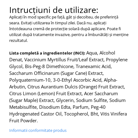
Intrucțiuni de utilizare:
Aplicați în mod specific pe față, gât și decolteu, de preferință
seara. Evitați utilizarea în timpul zilei. Dacă nu, aplicați
întotdeauna cremă de protecție solară după aplicare. Poate fi
utilizat după tratamente invazive, pentru a îmbunătăți și menține
rezultatul.
Aqua, Alcohol
Lista completă a ingredientelor (INCI):
Denat, Vaccinium Myrtillus Fruit/Leaf Extract, Propylene
Glycol, Bis-Peg-8 Dimethicone, Tranexamic Acid,
Saccharum Officinarum (Sugar Cane) Extract,
Polyquaternium-10, 3-0-Ethyl Ascorbic Acid, Alpha-
Arbutin, Citrus Aurantium Dulcis (Orange) Fruit Extract,
Citrus Limon (Lemon) Fruit Extract, Acer Saccharum
(Sugar Maple) Extract, Glycerin, Sodium Sulfite, Sodium
Metabisulfite, Disodium Edta, Parfum, Peg-40
Hydrogenated Castor Oil, Tocopherol, Bht, Vitis Vinifera
Fruit Powder.
Informatii conformitate produs