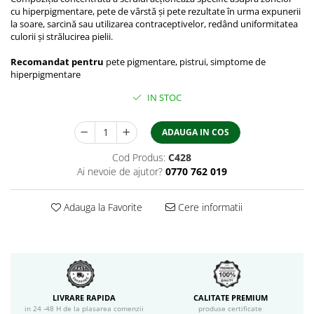
cu hiperpigmentare, pete de vârstă și pete rezultate în urma expunerii
la soare, sarcină sau utilizarea contraceptivelor, redând uniformitatea
culorii și strălucirea pielii.
Recomandat pentru
pete pigmentare, pistrui, simptome de
hiperpigmentare
IN STOC
ADAUGA IN COS
Cod Produs:
C428
Ai nevoie de ajutor?
0770 762 019
Adauga la Favorite
Cere informatii
LIVRARE RAPIDA
CALITATE PREMIUM
in 24 -48 H de la plasarea comenzii
produse certificate