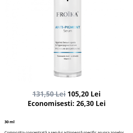
131,50 Lei
105,20 Lei
Economisesti:
26,30
Lei
30 ml
Compoziția concentrată a serului acționează specific asupra zonelor