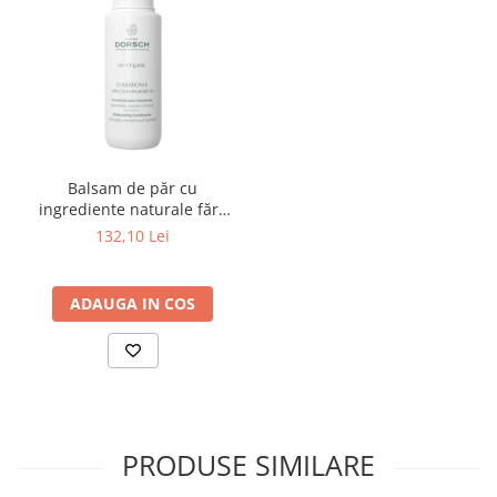
Balsam de păr cu
ingrediente naturale fără
silicon regenerator – Go
132,10 Lei
Organic 200ml
ADAUGA IN COS
PRODUSE SIMILARE