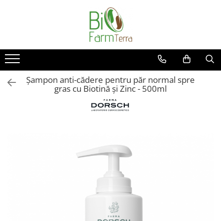
Ingrijire ten
Branduri
Anti age
Farma Dorsch
Curatare ten
Froika
Șampon anti-cădere pentru păr normal spre
Protectie solara
Ibizaloe
gras cu Biotină și Zinc - 500ml
Ten acneic
Officina Naturae
Ten sensibil
Olive Spa
Ten uscat
Santo Volcano Spa
Zuccari