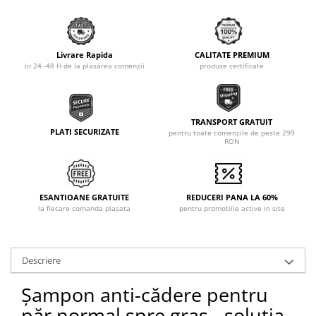
Livrare Rapida
CALITATE PREMIUM
in 24 -48 H de la plasarea comenzii
produse certificate
TRANSPORT GRATUIT
PLATI SECURIZATE
pentru toate comenzile de peste 299
RON
ESANTIOANE GRATUITE
REDUCERI PANA LA 60%
la fiecare comanda plasata
pentru promotiile active in site
Descriere
Șampon anti-cădere pentru
păr normal spre gras - soluția