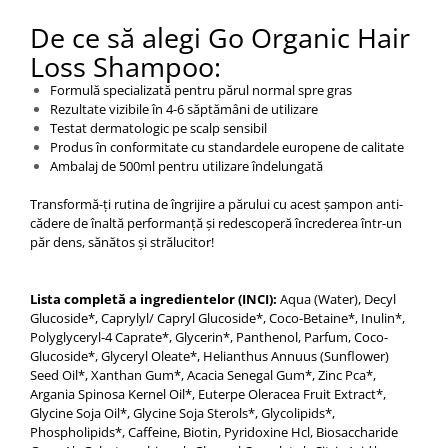
De ce să alegi Go Organic Hair
Loss Shampoo:
Formulă specializată pentru părul normal spre gras
Rezultate vizibile în 4-6 săptămâni de utilizare
Testat dermatologic pe scalp sensibil
Produs în conformitate cu standardele europene de calitate
Ambalaj de 500ml pentru utilizare îndelungată
Transformă-ți rutina de îngrijire a părului cu acest șampon anti-
cădere de înaltă performanță și redescoperă încrederea într-un
păr dens, sănătos și strălucitor!
Lista completă a ingredientelor (INCI):
Aqua (Water), Decyl
Glucoside*, Caprylyl/ Capryl Glucoside*, Coco-Betaine*, Inulin*,
Polyglyceryl-4 Caprate*, Glycerin*, Panthenol, Parfum, Coco-
Glucoside*, Glyceryl Oleate*, Helianthus Annuus (Sunflower)
Seed Oil*, Xanthan Gum*, Acacia Senegal Gum*, Zinc Pca*,
Argania Spinosa Kernel Oil*, Euterpe Oleracea Fruit Extract*,
Glycine Soja Oil*, Glycine Soja Sterols*, Glycolipids*,
Phospholipids*, Caffeine, Biotin, Pyridoxine Hcl, Biosaccharide