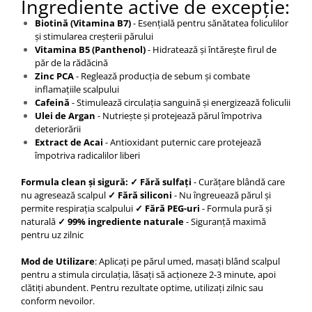
Ingrediente active de excepție:
Biotină (Vitamina B7)
- Esențială pentru sănătatea foliculilor
și stimularea creșterii părului
Vitamina B5 (Panthenol)
- Hidratează și întărește firul de
păr de la rădăcină
Zinc PCA
- Reglează producția de sebum și combate
inflamațiile scalpului
Cafeină
- Stimulează circulația sanguină și energizează foliculii
Ulei de Argan
- Nutriește și protejează părul împotriva
deteriorării
Extract de Acai
- Antioxidant puternic care protejează
împotriva radicalilor liberi
Formula clean și sigură: ✓ Fără sulfați
- Curățare blândă care
nu agresează scalpul
✓ Fără siliconi
- Nu îngreuează părul și
permite respirația scalpului
✓ Fără PEG-uri
- Formula pură și
naturală
✓ 99% ingrediente naturale
- Siguranță maximă
pentru uz zilnic
Mod de Utilizare
: Aplicați pe părul umed, masați blând scalpul
pentru a stimula circulația, lăsați să acționeze 2-3 minute, apoi
clătiți abundent. Pentru rezultate optime, utilizați zilnic sau
conform nevoilor.