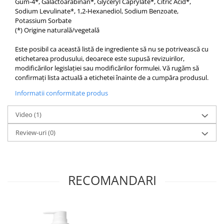
Gum-4*, Galactoarabinan*, Glyceryl Caprylate*, Citric Acid*,
Sodium Levulinate*, 1,2-Hexanediol, Sodium Benzoate,
Potassium Sorbate
(*) Origine naturală/vegetală
Este posibil ca această listă de ingrediente să nu se potrivească cu
etichetarea produsului, deoarece este supusă revizuirilor,
modificărilor legislației sau modificărilor formulei. Vă rugăm să
confirmați lista actuală a etichetei înainte de a cumpăra produsul.
Informatii conformitate produs
Video
(1)
Review-uri
(0)
RECOMANDARI