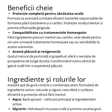
Beneficii cheie
Protecție completă pentru sănătatea orală:
Formula sa avansată combate eficient bacteriile responsabile de
formarea plăcii bacteriene și a cariilor, întărește smalțul dentar și
previne inflamațiile gingivale.​
Compatibilitate cu tratamentele homeopate:
Fără ingrediente precum mentol sau camfor, este ideală pentru
cei care urmează tratamente homeopate sau au sensibilități la
aceste substanțe.
Aromă plăcută și revigorantă:
Gustul natural de portocală și grapefruit oferă o senzație de
prospețime de lungă durată, transformând rutina zilnică de
igienă orală într-o experiență plăcută.​
Ingrediente și rolurile lor
Această apă de gură conține o combinație atent formulată de
ingrediente active, naturale și sigure, care oferă o curățare
eficientă și protecție zilnică fără mentol:
Aqua
: Bază apoasă – vehiculul principal al ingredientelor
active.
Glycerin
: Hidratează mucoasa orală și previne uscarea gurii.