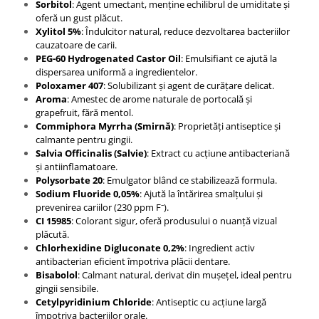
Sorbitol
: Agent umectant, menține echilibrul de umiditate și
oferă un gust plăcut.
Xylitol 5%
: Îndulcitor natural, reduce dezvoltarea bacteriilor
cauzatoare de carii.
PEG-60 Hydrogenated Castor Oil
: Emulsifiant ce ajută la
dispersarea uniformă a ingredientelor.
Poloxamer 407
: Solubilizant și agent de curățare delicat.
Aroma
: Amestec de arome naturale de portocală și
grapefruit, fără mentol.
Commiphora Myrrha (Smirnă)
: Proprietăți antiseptice și
calmante pentru gingii.
Salvia Officinalis (Salvie)
: Extract cu acțiune antibacteriană
și antiinflamatoare.
Polysorbate 20
: Emulgator blând ce stabilizează formula.
Sodium Fluoride 0,05%
: Ajută la întărirea smalțului și
prevenirea cariilor (230 ppm F⁻).
CI 15985
: Colorant sigur, oferă produsului o nuanță vizual
plăcută.
Chlorhexidine Digluconate 0,2%
: Ingredient activ
antibacterian eficient împotriva plăcii dentare.
Bisabolol
: Calmant natural, derivat din mușețel, ideal pentru
gingii sensibile.
Cetylpyridinium Chloride
: Antiseptic cu acțiune largă
împotriva bacteriilor orale.