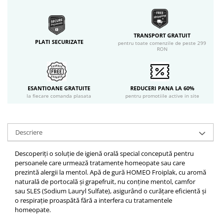
TRANSPORT GRATUIT
PLATI SECURIZATE
pentru toate comenzile de peste 299
RON
ESANTIOANE GRATUITE
REDUCERI PANA LA 60%
la fiecare comanda plasata
pentru promotiile active in site
Descriere
Descoperiți o soluție de igienă orală special concepută pentru
persoanele care urmează tratamente homeopate sau care
prezintă alergii la mentol. Apă de gură HOMEO Froiplak, cu aromă
naturală de portocală și grapefruit, nu conține mentol, camfor
sau SLES (Sodium Lauryl Sulfate), asigurând o curățare eficientă și
o respirație proaspătă fără a interfera cu tratamentele
homeopate.​