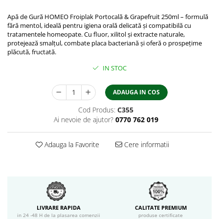
Apă de Gură HOMEO Froiplak Portocală & Grapefruit 250ml – formulă
fără mentol, ideală pentru igiena orală delicată și compatibilă cu
tratamentele homeopate. Cu fluor, xilitol și extracte naturale,
protejează smalțul, combate placa bacteriană și oferă o prospețime
plăcută, fructată.
IN STOC
ADAUGA IN COS
Cod Produs:
C355
Ai nevoie de ajutor?
0770 762 019
Adauga la Favorite
Cere informatii
LIVRARE RAPIDA
CALITATE PREMIUM
in 24 -48 H de la plasarea comenzii
produse certificate