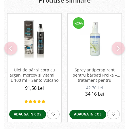
-20%
Ulei de păr și corp cu
Spray antiperspirant
argan, morcov și vitamina
pentru bărbați Froika –
E 100 ml – Santo Volcano
tratament pentru
Spa
hiperhidroză și
91,50 Lei
42,70 Lei
bromhidroză
34,16 Lei
ADAUGA IN COS
ADAUGA IN COS