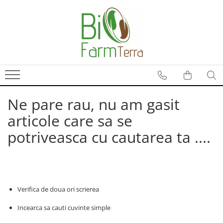
Ingrijire ten
Branduri
Anti age
Farma Dorsch
Curatare ten
Froika
Protectie solara
Ibizaloe
Ne pare rau, nu am gasit
Ten acneic
Officina Naturae
Ten sensibil
Olive Spa
articole care sa se
Ten uscat
Santo Volcano Spa
potriveasca cu cautarea ta ....
Zuccari
Verifica de doua ori scrierea
Incearca sa cauti cuvinte simple