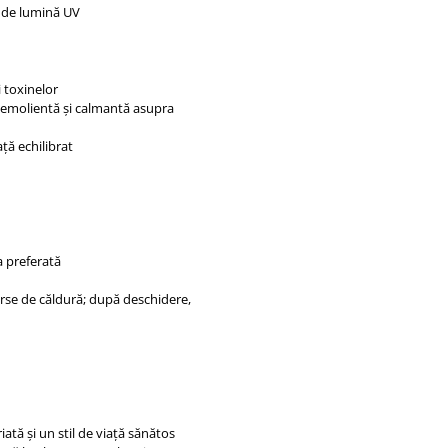
l de lumină UV
i toxinelor
ne emolientă și calmantă asupra
ață echilibrat
a preferată
surse de căldură; după deschidere,
ată și un stil de viață sănătos