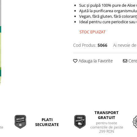
Suc și pulpă 100% pure de Aloe v
Ajută la purificarea organismului
Vegan, fără gluten, fără coloranț
Ideal pentru cure periodice sau uti
STOC EPUIZAT
Cod Produs:
5066
Ai nevoie de
Adauga la Favorite
Cere 
TRANSPORT
GRATUIT
PLATI
pentru toate
SECURIZATE
ate
comenzile de peste
299 RON