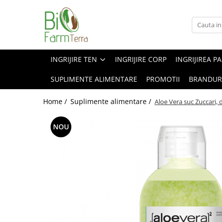
Ingrijire ten
Branduri
Anti age
Farma Dorsch
INGRIJIRE TEN
INGRIJIRE CORP
INGRIJIREA P
Curatare ten
Froika
SUPLIMENTE ALIMENTARE
PROMOTII
BRANDUR
Protectie solara
Ibizaloe
Ten acneic
Officina Naturae
Home /
Suplimente alimentare /
Aloe Vera suc Zuccari,
Ten sensibil
Olive Spa
NOU
Ten uscat
Santo Volcano Spa
Zuccari