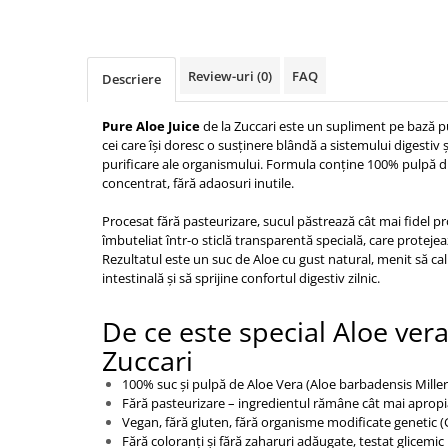
Review-uri
(0)
FAQ
Descriere
Pure Aloe Juice
de la Zuccari este un supliment pe bază p
cei care își doresc o susținere blândă a sistemului digestiv 
purificare ale organismului. Formula conține 100% pulpă d
concentrat, fără adaosuri inutile.
Procesat fără pasteurizare, sucul păstrează cât mai fidel pr
îmbuteliat într-o sticlă transparentă specială, care proteje
Rezultatul este un suc de Aloe cu gust natural, menit să c
intestinală și să sprijine confortul digestiv zilnic.
De ce este special Aloe vera
Zuccari
100% suc și pulpă de Aloe Vera (Aloe barbadensis Mille
Fără pasteurizare – ingredientul rămâne cât mai apropia
Vegan, fără gluten, fără organisme modificate genetic 
Fără coloranți și fără zaharuri adăugate, testat glicemic