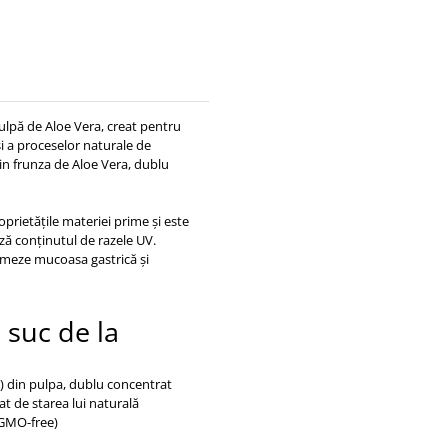
ulpă de Aloe Vera, creat pentru
și a proceselor naturale de
in frunza de Aloe Vera, dublu
oprietățile materiei prime și este
ază conținutul de razele UV.
almeze mucoasa gastrică și
 suc de la
r) din pulpa, dublu concentrat
t de starea lui naturală
(GMO-free)