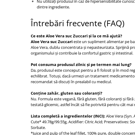
Nu utilizați produsul în caz de hipersensibilitate cunosc
dintre ingrediente.
Întrebări frecvente (FAQ)
Ce este Aloe Vera suc Zuccari și la ce mă ajută?
Aloe Vera suc Zuccari
este un supliment alimentar pe ba
Aloe Vera, dublu concentrata și nepasteurizata. Sprijină pr
organismului și contribuie la confortul gastric și intestinal.
Pot consuma produsul zilnic și pe termen mai lung?
Da, produsul este conceput pentru a fi folosit și în mod regu
echilibrat. Totuși, dacă urmezi un tratament medicamentos 
recomandat să discuți în prealabil cu medicul.
Conține zahăr, gluten sau coloranți?
Nu. Formula este vegană, fără gluten, fără coloranți și fără 
testată glicemic, astfel încât să fie potrivită pentru cât mai
Lista completă a ingredientelor (INCI):
Aloe Vera (Syn. 
Cute* 49.78g/99.55g, Acidifier: Citric Acid; Preservatives:
Sorbate.
*Juice and pulp of the leaf fillet, 100% pure, double concen