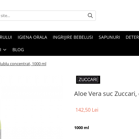
ARULUI
IGIENA ORALA
INGRIJIRE BEBELUSI
SAPUNURI
DETER
I
BLOG
 dublu concentrat, 1000 ml
Aloe Vera suc Zuccari,
142,50 Lei
1000 ml