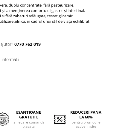
era, dublu concentrate, fără pasteurizare.
 și la menținerea confortului gastric și intestinal.
i și fără zaharuri adăugate, testat glicemic.
lizare zilnică, în cadrul unui stil de viață echilibrat.
 ajutor?
0770 762 019
informatii
ESANTIOANE
REDUCERI PANA
GRATUITE
LA 60%
la fiecare comanda
pentru promotiile
plasata
active in site