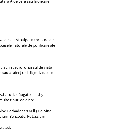
ută la Aloe vera sau la oricare
ză de suc și pulpă 100% pura de
ocesele naturale de purificare ale
lat, în cadrul unui stil de viață
sau ai afecțiuni digestive, este
zaharuri adăugate, fiind și
 multe tipuri de diete.
Aloe Barbadensis Mill.) Gel Sine
 Sodium Benzoate, Potassium
trated.