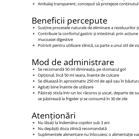
Ambalaj transparent, conceput să protejeze conținutu
Beneficii percepute
Susține procesele naturale de eliminare a reziduurilor ș
Contribuie la confortul gastric și intestinal, prin acțiu
mucoasei digestive
Potrivit pentru utilizare zilnică, ca parte a unui stil de vi
Mod de administrare
Se recomandă 50 ml dimineața, pe stomacul gol
Opțional, încă 50 ml seara, înainte de culcare
Se diluează în aproximativ 250 ml de apă sau în băutur
Agitați bine înainte de utilizare
Păstrați sticla într-un loc răcoros și uscat, departe de 
se păstrează la frigider și se consumă în 30 de zile
Atenționări
Nu lăsați la îndemâna copiilor sub 3 ani
Nu depășiți doza zilnică recomandată
Suplimentele alimentare nu înlocuiesc o alimentație vari