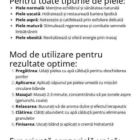
Pentru toate tipurile de piele:
Piele normală
: Menține echilibrul și sănătatea naturală
Piele uscată
: Hidratează și restaurează bariera lipidică
Piele aspră
: Netezește și catifelează prin exfoliere delicată
Piele matură
: Stimulează regenerarea și combate semnele
îmbătrânirii
Piele obosită
: Revitalizează și oferă energie prin masaj
Mod de utilizare pentru
rezultate optime:
Pregătirea
: Udați pielea cu apă călduță pentru deschiderea
porilor
Aplicarea
: Aplicați săpunul pe pielea umedă cu mișcări
circulare blânde
Masajul
: Masați 2-3 minute, concentrându-vă pe zonele aspre
(genunchi, coate)
Relaxarea
: Bucurați-vă de aroma dulce și efectul terapeutic
Clătirea
: Clătiți abundent cu apă călduță pentru eliminarea
granulelor
Finisarea
: Uscați blând și aplicați o cremă hidratantă