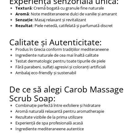
Experiență senzorială unică:
Textură
: Cremă bogată cu granule fine naturale
Aromă
: Note mediteraneene dulci de vanilie și amarant
Senzație
: Masaj relaxant și revitalizant
Rezultat
: Piele netedă, catifelată și parfumată discret
Calitate și Autenticitate:
Produs în Grecia conform tradițiilor mediteraneene
Ingrediente naturale de cea mai înaltă calitate
Testat dermatologic pentru toate tipurile de piele
Fără parabeni, sulfați agresivi și coloranți artificiali
Ambalaj eco-friendly și sustenabil
De ce să alegi Carob Massage
Scrub Soap:
Combinație perfectă între exfoliere și hidratare
Aromă naturală relaxantă pentru aromatherapie
Rezultate vizibile de la prima utilizare
Experiență de spa profesională acasă
Ingrediente mediteraneene autentice