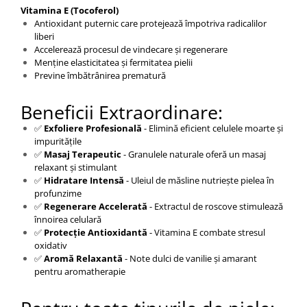
Vitamina E (Tocoferol)
Antioxidant puternic care protejează împotriva radicalilor
liberi
Accelerează procesul de vindecare și regenerare
Menține elasticitatea și fermitatea pielii
Previne îmbătrânirea prematură
Beneficii Extraordinare:
✅
Exfoliere Profesională
- Elimină eficient celulele moarte și
impuritățile
✅
Masaj Terapeutic
- Granulele naturale oferă un masaj
relaxant și stimulant
✅
Hidratare Intensă
- Uleiul de măsline nutriește pielea în
profunzime
✅
Regenerare Accelerată
- Extractul de roscove stimulează
înnoirea celulară
✅
Protecție Antioxidantă
- Vitamina E combate stresul
oxidativ
✅
Aromă Relaxantă
- Note dulci de vanilie și amarant
pentru aromatherapie