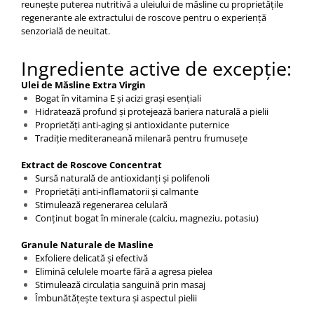
reunește puterea nutritivă a uleiului de măsline cu proprietățile
regenerante ale extractului de roscove pentru o experiență
senzorială de neuitat.
Ingrediente active de excepție:
Ulei de Măsline Extra Virgin
Bogat în vitamina E și acizi grași esențiali
Hidratează profund și protejează bariera naturală a pielii
Proprietăți anti-aging și antioxidante puternice
Tradiție mediteraneană milenară pentru frumusețe
Extract de Roscove Concentrat
Sursă naturală de antioxidanți și polifenoli
Proprietăți anti-inflamatorii și calmante
Stimulează regenerarea celulară
Conținut bogat în minerale (calciu, magneziu, potasiu)
Granule Naturale de Masline
Exfoliere delicată și efectivă
Elimină celulele moarte fără a agresa pielea
Stimulează circulația sanguină prin masaj
Îmbunătățește textura și aspectul pielii