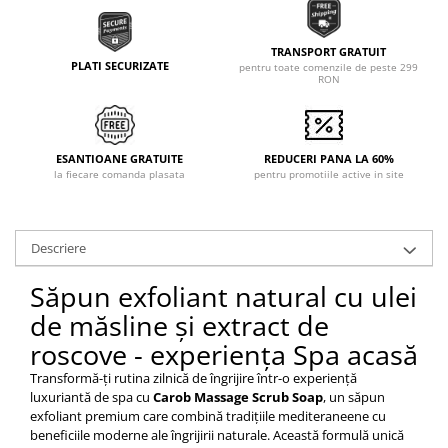
TRANSPORT GRATUIT
PLATI SECURIZATE
pentru toate comenzile de peste 299
RON
ESANTIOANE GRATUITE
REDUCERI PANA LA 60%
la fiecare comanda plasata
pentru promotiile active in site
Descriere
Săpun exfoliant natural cu ulei
de măsline și extract de
roscove - experiența Spa acasă
Transformă-ți rutina zilnică de îngrijire într-o experiență
luxuriantă de spa cu
Carob Massage Scrub Soap
, un săpun
exfoliant premium care combină tradițiile mediteraneene cu
beneficiile moderne ale îngrijirii naturale. Această formulă unică