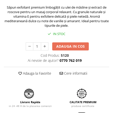
Săpun exfoliant premium îmbogățit cu ulei de măsline și extract de
roscove pentru un masaj corporal relaxant. Cu granule naturale și
vitamina E pentru exfoliere delicată și piele netedă. Aromă
mediteraneană dulce cu note de vanilie și amarant. Ideal pentru toate
tipurile de piele.
IN STOC
ADAUGA IN COS
Cod Produs:
5120
Ai nevoie de ajutor?
0770 762 019
Adauga la Favorite
Cere informatii
Livrare Rapida
CALITATE PREMIUM
in 24 -48 H de la plasarea comenzii
produse certificate