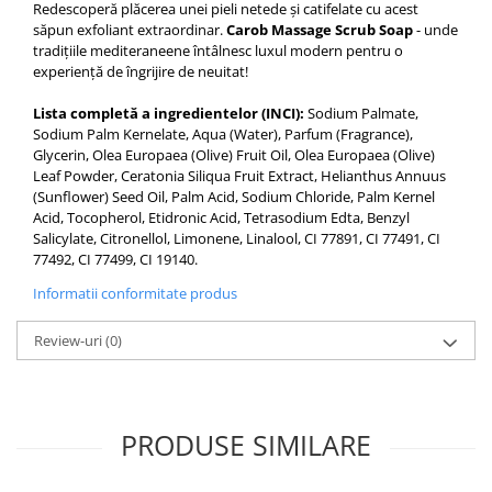
Redescoperă plăcerea unei pieli netede și catifelate cu acest
săpun exfoliant extraordinar.
Carob Massage Scrub Soap
- unde
tradițiile mediteraneene întâlnesc luxul modern pentru o
experiență de îngrijire de neuitat!
Lista completă a ingredientelor (INCI):
Sodium Palmate,
Sodium Palm Kernelate, Aqua (Water), Parfum (Fragrance),
Glycerin, Olea Europaea (Olive) Fruit Oil, Olea Europaea (Olive)
Leaf Powder, Ceratonia Siliqua Fruit Extract, Helianthus Annuus
(Sunflower) Seed Oil, Palm Acid, Sodium Chloride, Palm Kernel
Acid, Tocopherol, Etidronic Acid, Tetrasodium Edta, Benzyl
Salicylate, Citronellol, Limonene, Linalool, CI 77891, CI 77491, CI
77492, CI 77499, CI 19140.
Informatii conformitate produs
Review-uri
(0)
PRODUSE SIMILARE