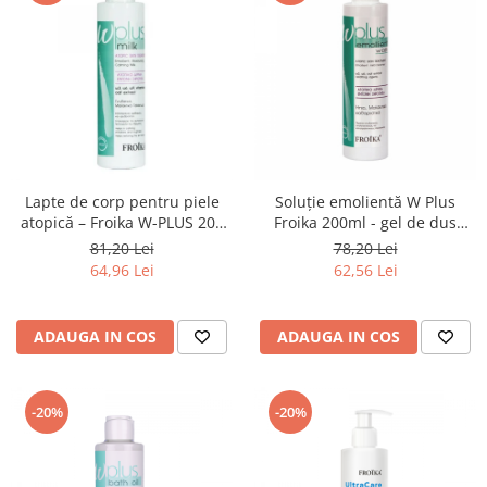
Lapte de corp pentru piele
Soluție emolientă W Plus
atopică – Froika W-PLUS 200
Froika 200ml - gel de dus
ml
pentru piele atopică
81,20 Lei
78,20 Lei
64,96 Lei
62,56 Lei
ADAUGA IN COS
ADAUGA IN COS
-20%
-20%