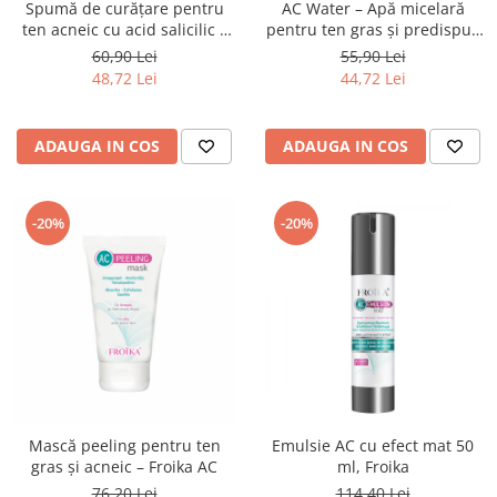
Spumă de curățare pentru
AC Water – Apă micelară
ten acneic cu acid salicilic –
pentru ten gras și predispus
Froika AC Sal Foam
la acnee
60,90 Lei
55,90 Lei
48,72 Lei
44,72 Lei
ADAUGA IN COS
ADAUGA IN COS
-20%
-20%
Mască peeling pentru ten
Emulsie AC cu efect mat 50
gras și acneic – Froika AC
ml, Froika
76,20 Lei
114,40 Lei