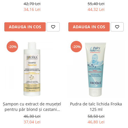
pentru hiperhidroză și
Froika
42,70 Lei
55,40 Lei
bromhidroză
34,16 Lei
44,32 Lei
ADAUGA IN COS
ADAUGA IN COS
-20%
-20%
Șampon cu extract de mușețel
Pudra de talc lichida Froika
pentru păr blond și castaniu
125 ml
Froika
46,30 Lei
58,50 Lei
37,04 Lei
46,80 Lei