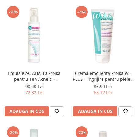
-20%
-20%
Emulsie AC AHA-10 Froika
Cremă emolientă Froika W–
pentru Ten Acneic -
PLUS – Îngrijire pentru pielea
Tratament Profesional
atopică
90,40 Lei
85,90 Lei
72,32 Lei
68,72 Lei
ADAUGA IN COS
ADAUGA IN COS
-20%
-20%