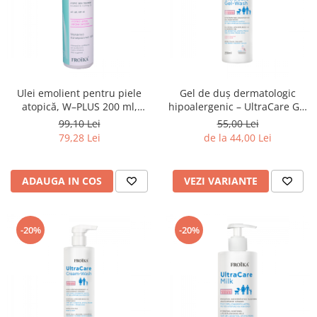
Ulei emolient pentru piele
Gel de duș dermatologic
atopică, W–PLUS 200 ml,
hipoalergenic – UltraCare Gel
Froika
Wash Froika
99,10 Lei
55,00 Lei
79,28 Lei
de la 44,00 Lei
ADAUGA IN COS
VEZI VARIANTE
-20%
-20%