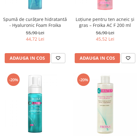
Spumă de curățare hidratantă
Loțiune pentru ten acneic și
- Hyaluronic Foam Froika
gras – Froika AC F 200 ml
55,90 Lei
56,90 Lei
44,72 Lei
45,52 Lei
ADAUGA IN COS
ADAUGA IN COS
-20%
-20%