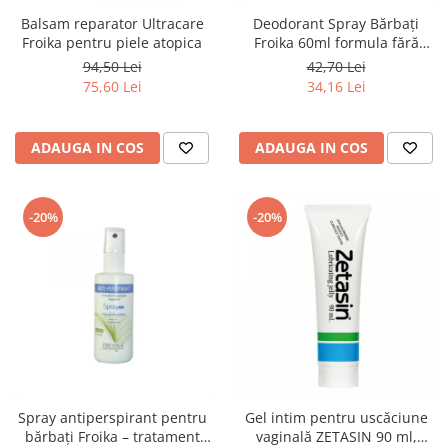
Balsam reparatοr Ultracare
Deodorant Spray Bărbați
Froika pentru piele atopica
Froika 60ml formula fără
aluminiu
94,50 Lei
42,70 Lei
75,60 Lei
34,16 Lei
ADAUGA IN COS
ADAUGA IN COS
-20%
-20%
Spray antiperspirant pentru
Gel intim pentru uscăciune
bărbați Froika – tratament
vaginală ZETASIN 90 ml,