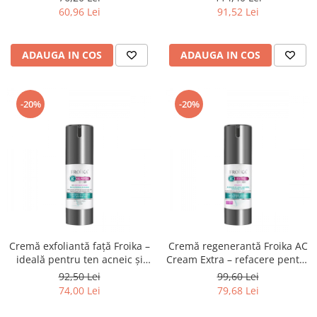
60,96 Lei
91,52 Lei
ADAUGA IN COS
ADAUGA IN COS
-20%
-20%
Cremă exfoliantă față Froika –
Cremă regenerantă Froika AC
ideală pentru ten acneic și
Cream Extra – refacere pentru
pori dilatați
pielea cu imperfecțiuni
92,50 Lei
99,60 Lei
74,00 Lei
79,68 Lei