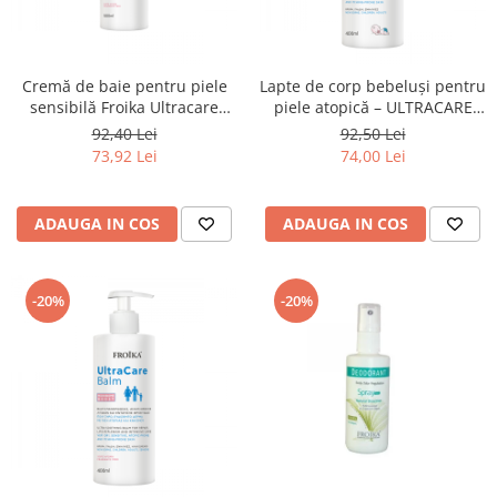
Cremă de baie pentru piele
Lapte de corp bebeluși pentru
sensibilă Froika Ultracare
piele atopică – ULTRACARE
Cream Wash
400 ml
92,40 Lei
92,50 Lei
73,92 Lei
74,00 Lei
ADAUGA IN COS
ADAUGA IN COS
-20%
-20%