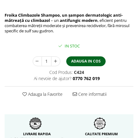
Froika Climbazole Shampoo, un ​șampon dermatologic anti-
mătreață cu climbazol
– un
antifungic modern
, eficient pentru
combaterea mătreții moderate și prevenirea recidivelor, fără mirosul
specific de sulf sau gudron.
IN STOC
ADAUGA IN COS
Cod Produs:
C424
Ai nevoie de ajutor?
0770 762 019
Adauga la Favorite
Cere informatii
LIVRARE RAPIDA
CALITATE PREMIUM