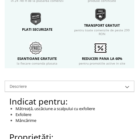
in 24 -48 H de la plasarea comenzii
produse certificate
TRANSPORT GRATUIT
PLATI SECURIZATE
pentru toate comenzile de peste 299
RON
ESANTIOANE GRATUITE
REDUCERI PANA LA 60%
la fiecare comanda plasata
pentru promotiile active in site
Descriere
Indicat pentru:
Mătreață, uscăciune a scalpului cu exfoliere
Exfoliere
Mâncărime
Proprietăți: