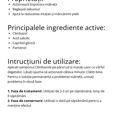
Acționează împotriva mătreții
Reglează sebumul
Ajută la reducerea iritației și mâncărimii pielii
Principalele ingrediente active:
Climbazol
Acid salicilic
Capriloil glicină
Pantenol
Intrucțiuni de utilizare:
Aplicați șamponul Climbazole pe părul ud și masați ușor cu vârful
degetelor. Lăsați spuma să acționeze câteva minute. Clătiți bine.
Pentru o soluție permanentă a problemei mătreții, urmați
problema în două faze:
1. Faza de tratament:
Utilizați de 2-3 ori pe săptămână, timp de
6 săptămâni
2. Faza de conservare:
Utilizați o dată pe săptămână pentru a
menține efectul