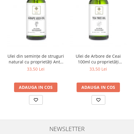
Ulei din semințe de struguri
Ulei de Arbore de Ceai
natural cu proprietăți Anti-
100ml cu proprietăți
Aging - Olive Spa
antimicrobiene - Olive Spa
33,50 Lei
33,50 Lei
ADAUGA IN COS
ADAUGA IN COS
NEWSLETTER