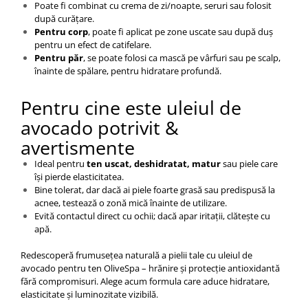
Poate fi combinat cu crema de zi/noapte, seruri sau folosit
după curățare.
Pentru corp
, poate fi aplicat pe zone uscate sau după duș
pentru un efect de catifelare.
Pentru păr
, se poate folosi ca mască pe vârfuri sau pe scalp,
înainte de spălare, pentru hidratare profundă.
Pentru cine este uleiul de
avocado potrivit &
avertismente
Ideal pentru
ten uscat, deshidratat, matur
sau piele care
își pierde elasticitatea.
Bine tolerat, dar dacă ai piele foarte grasă sau predispusă la
acnee, testează o zonă mică înainte de utilizare.
Evită contactul direct cu ochii; dacă apar iritaţii, clătește cu
apă.
Redescoperă frumusețea naturală a pielii tale cu uleiul de
avocado pentru ten OliveSpa – hrănire și protecţie antioxidantă
fără compromisuri. Alege acum formula care aduce hidratare,
elasticitate și luminozitate vizibilă.