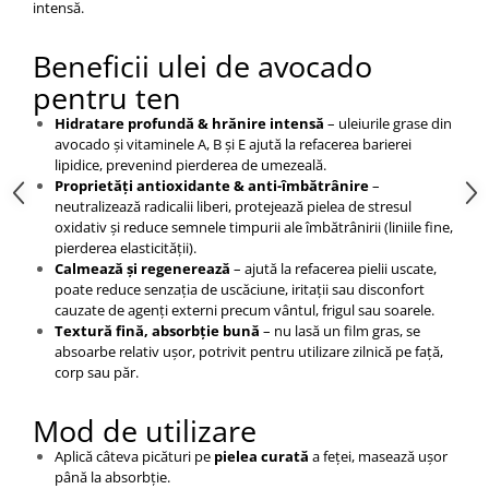
intensă.
Beneficii ulei de avocado
pentru ten
Hidratare profundă & hrănire intensă
– uleiurile grase din
avocado și vitaminele A, B și E ajută la refacerea barierei
lipidice, prevenind pierderea de umezeală.
Proprietăți antioxidante & anti-îmbătrânire
–
neutralizează radicalii liberi, protejează pielea de stresul
oxidativ și reduce semnele timpurii ale îmbătrânirii (liniile fine,
pierderea elasticităţii).
Calmează și regenerează
– ajută la refacerea pielii uscate,
poate reduce senzația de uscăciune, iritații sau disconfort
cauzate de agenți externi precum vântul, frigul sau soarele.
Textură fină, absorbție bună
– nu lasă un film gras, se
absoarbe relativ ușor, potrivit pentru utilizare zilnică pe față,
corp sau păr.
Mod de utilizare
Aplică câteva picături pe
pielea curată
a feței, masează ușor
până la absorbție.