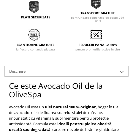
TRANSPORT GRATUIT
PLATI SECURIZATE
pentru toate comenzile de peste 299
RON
ESANTIOANE GRATUITE
REDUCERI PANA LA 60%
la fiecare comanda plasata
pentru promotiile active in site
Descriere
Ce este Avocado Oil de la
OliveSpa
Avocado Oil este un
ulei natural 100 % originar
, bogat în ulei
de avocado, ulei de floarea-soarelui și ulei de măsline,
îmbunătățit cu vitamina E suplimentară pentru protecție
antioxidantă. Formula este
ideală pentru pielea obosită,
uscată sau degradată
, care are nevoie de hrănire și hidratare