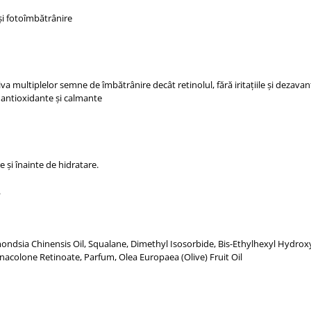
i fotoîmbătrânire
 multiplelor semne de îmbătrânire decât retinolul, fără iritațiile și dezavant
, antioxidante și calmante
e și înainte de hidratare.
.
ondsia Chinensis Oil, Squalane, Dimethyl Isosorbide, Bis-Ethylhexyl Hydro
nacolone Retinoate, Parfum, Olea Europaea (Olive) Fruit Oil