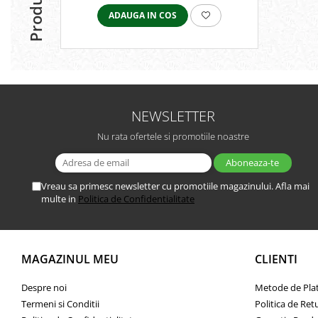
ADAUGA IN COS
NEWSLETTER
Nu rata ofertele si promotiile noastre
Vreau sa primesc newsletter cu promotiile magazinului. Afla mai
multe in
Politica de Confidentialitate
MAGAZINUL MEU
CLIENTI
Despre noi
Metode de Pla
Termeni si Conditii
Politica de Ret