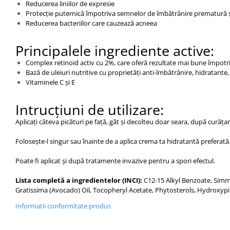
Reducerea liniilor de expresie
Protecție puternică împotriva semnelor de îmbătrânire prematură ș
Reducerea bacteriilor care cauzează acneea
Principalele ingrediente active:
Complex retinoid activ cu 2%, care oferă rezultate mai bune împotriva
Bază de uleiuri nutritive cu proprietăți anti-îmbătrânire, hidratante
Vitaminele C și E
Intrucțiuni de utilizare:
Aplicați câteva picături pe față, gât și decolteu doar seara, după curățar
Folosește-l singur sau înainte de a aplica crema ta hidratantă preferată
Poate fi aplicat și după tratamente invazive pentru a spori efectul.
Lista completă a ingredientelor (INCI):
C12-15 Alkyl Benzoate, Simm
Gratissima (Avocado) Oil, Tocopheryl Acetate, Phytosterols, Hydroxypi
Informatii conformitate produs