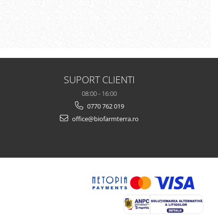
SUPORT CLIENTI
08:00 - 16:00
0770 762 019
office@biofarmterra.ro