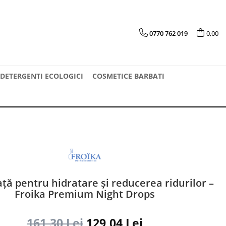
0770 762 019
0,00
DETERGENTI ECOLOGICI
COSMETICE BARBATI
ață pentru hidratare și reducerea ridurilor –
Froika Premium Night Drops
161,30 Lei
129,04 Lei