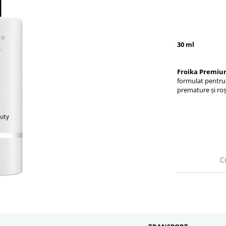
30 ml
Froika Premiu
formulat pentru a
premature și roș
C