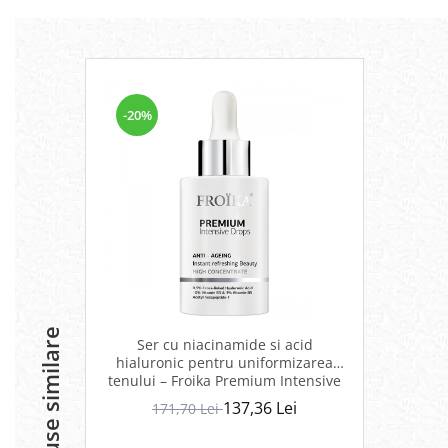
-20%
Produse similare
Ser cu niacinamide si acid
hialuronic pentru uniformizarea
tenului – Froika Premium Intensive
Drops
137,36 Lei
171,70 Lei