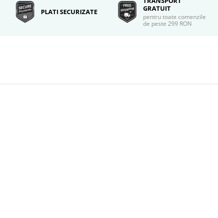
TRANSPORT
GRATUIT
PLATI SECURIZATE
pentru toate comenzile
de peste 299 RON