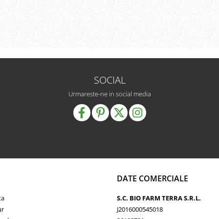
SOCIAL
Urmareste-ne in social media
DATE COMERCIALE
ta
S.C. BIO FARM TERRA S.R.L.
ur
J2016000545018