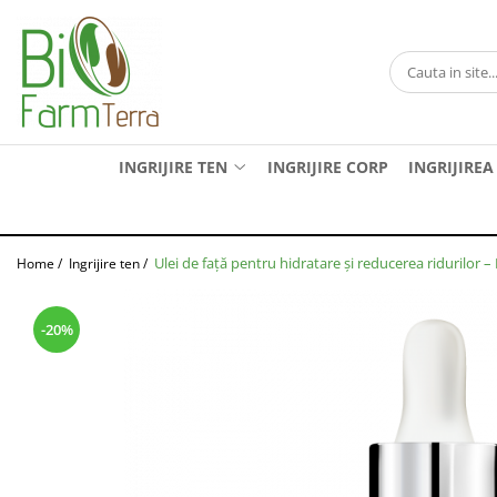
Ingrijire ten
Branduri
Anti age
Farma Dorsch
Curatare ten
Froika
INGRIJIRE TEN
INGRIJIRE CORP
INGRIJIREA
Protectie solara
Ibizaloe
Ten acneic
Officina Naturae
Ten sensibil
Olive Spa
Ulei de față pentru hidratare și reducerea ridurilor
Home /
Ingrijire ten /
Ten uscat
Santo Volcano Spa
Zuccari
-20%