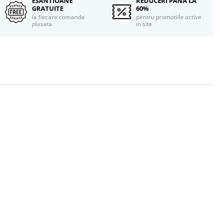
ESANTIOANE
REDUCERI PANA LA
GRATUITE
60%
la fiecare comanda
pentru promotiile active
plasata
in site