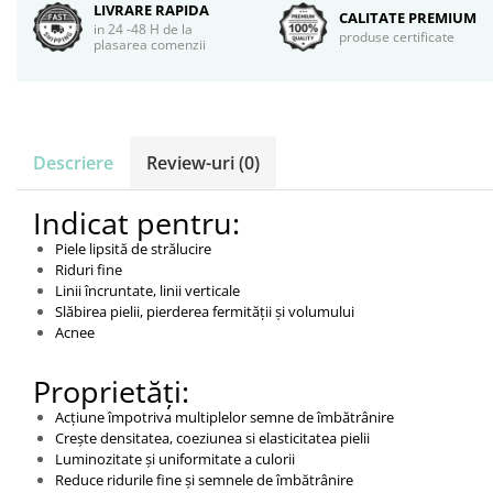
LIVRARE RAPIDA
CALITATE PREMIUM
in 24 -48 H de la
produse certificate
plasarea comenzii
Descriere
Review-uri
(0)
Indicat pentru:
Piele lipsită de strălucire
Riduri fine
Linii încruntate, linii verticale
Slăbirea pielii, pierderea fermității și volumului
Acnee
Proprietăți:
Acțiune împotriva multiplelor semne de îmbătrânire
Crește densitatea, coeziunea si elasticitatea pielii
Luminozitate și uniformitate a culorii
Reduce ridurile fine și semnele de îmbătrânire