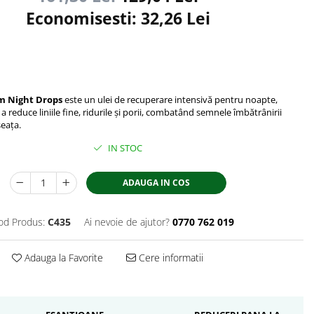
Economisesti:
32,26
Lei
m Night Drops
este un ulei de recuperare intensivă pentru noapte,
 reduce liniile fine, ridurile și porii, combatând semnele îmbătrânirii
eața.
IN STOC
ADAUGA IN COS
od Produs:
C435
Ai nevoie de ajutor?
0770 762 019
Adauga la Favorite
Cere informatii