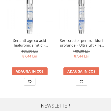
Ser anti-age cu acid
Ser corector pentru riduri
hialuronic și vit C –
profunde – Ultra Lift Filler
Hyaluronic C Filler Froika
Froika
109,30 Lei
109,30 Lei
87,44 Lei
87,44 Lei
ADAUGA IN COS
ADAUGA IN COS
NEWSLETTER