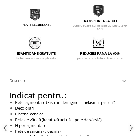
TRANSPORT GRATUIT
PLATI SECURIZATE
pentru toate comenzile de peste 299
RON
ESANTIOANE GRATUITE
REDUCERI PANA LA 60%
la fiecare comanda plasata
pentru promotiile active in site
Descriere
Indicat pentru:
Pete pigmentate (Pistrui – lentigine – melasma „pistrui”)
Decolorări
Cicatrici acneice
Pete de vârstă (keratoză actină – pete de vârstă)
Hiperpigmentare
Pete de sarcină (cloasmă)