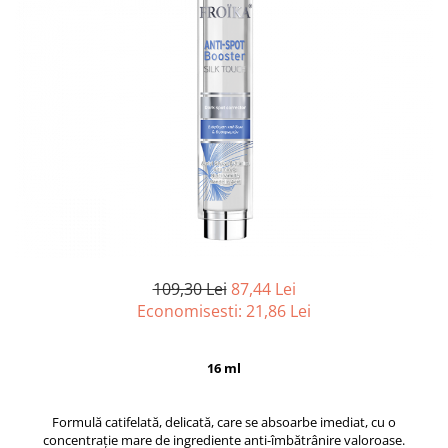
109,30 Lei
87,44 Lei
Economisesti:
21,86
Lei
16 ml
Formulă catifelată, delicată, care se absoarbe imediat, cu o
concentrație mare de ingrediente anti-îmbătrânire valoroase.