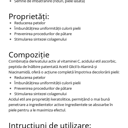
Semne de îmbătrânire (riduri, piele lăsată)
Proprietăți:
Reducerea petelor
Îmbunătățirea uniformității culorii pielii
Prevenirea procedurilor de pătare
Stimularea sintezei colagenului
Compoziție
Combinația derivatului activ al vitaminei C, acidului etil ascorbic,
peptida de înălbire patentată Acetil Glicil b-Alanină și
Niacinamidă, oferă o acțiune completă împotriva decolorării pielii:
Reducerea petelor
Îmbunătățirea uniformității culorii pielii
Prevenirea procedurilor de pătare
Stimularea sintezei colagenului
Acidul etil are proprietăți keratolitice, permițând o mai bună
penetrare a ingredientelor active Ingredientele se absoarbe în
piele pentru a le maximiza efectul.
Intrucțiuni de utilizare: