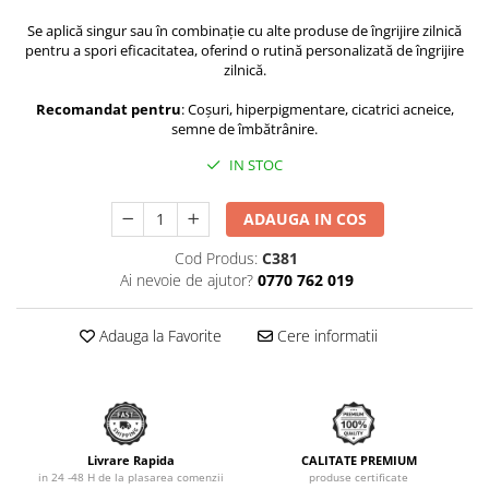
Se aplică singur sau în combinație cu alte produse de îngrijire zilnică
pentru a spori eficacitatea, oferind o rutină personalizată de îngrijire
zilnică.
Recomandat pentru
: Coșuri, hiperpigmentare, cicatrici acneice,
semne de îmbătrânire.
IN STOC
ADAUGA IN COS
Cod Produs:
C381
Ai nevoie de ajutor?
0770 762 019
Adauga la Favorite
Cere informatii
Livrare Rapida
CALITATE PREMIUM
in 24 -48 H de la plasarea comenzii
produse certificate