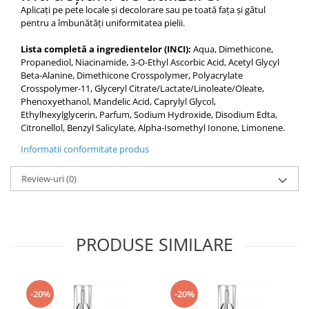
Aplicați pe pete locale și decolorare sau pe toată fața și gâtul
pentru a îmbunătăți uniformitatea pielii.
Lista completă a ingredientelor (INCI):
Aqua, Dimethicone,
Propanediol, Niacinamide, 3-O-Ethyl Ascorbic Acid, Acetyl Glycyl
Beta-Alanine, Dimethicone Crosspolymer, Polyacrylate
Crosspolymer-11, Glyceryl Citrate/Lactate/Linoleate/Oleate,
Phenoxyethanol, Mandelic Acid, Caprylyl Glycol,
Ethylhexylglycerin, Parfum, Sodium Hydroxide, Disodium Edta,
Citronellol, Benzyl Salicylate, Alpha-Isomethyl Ionone, Limonene.
Informatii conformitate produs
Review-uri
(0)
PRODUSE SIMILARE
-20%
-20%