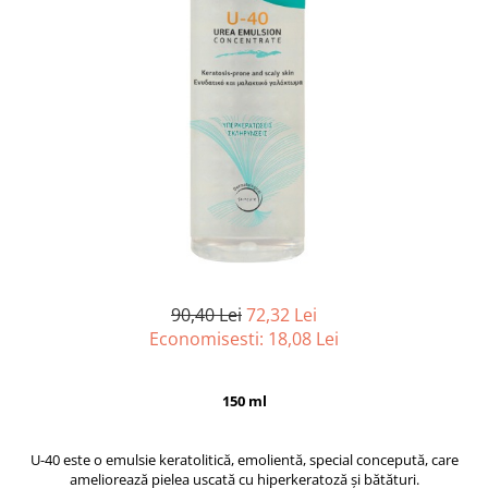
90,40 Lei
72,32 Lei
Economisesti:
18,08
Lei
150 ml
U-40 este o emulsie keratolitică, emolientă, special concepută, care
ameliorează pielea uscată cu hiperkeratoză și bătături.