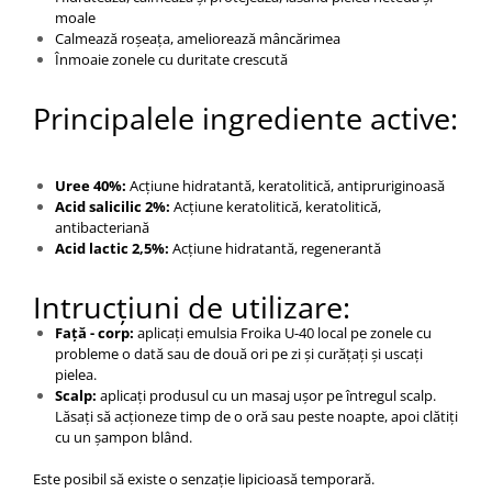
moale
Calmează roșeața, ameliorează mâncărimea
Înmoaie zonele cu duritate crescută
Principalele ingrediente active:
Uree 40%:
Acțiune hidratantă, keratolitică, antipruriginoasă
Acid salicilic 2%:
Acțiune keratolitică, keratolitică,
antibacteriană
Acid lactic 2,5%:
Acțiune hidratantă, regenerantă
Intrucțiuni de utilizare:
Față - corp:
aplicați emulsia Froika U-40 local pe zonele cu
probleme o dată sau de două ori pe zi și curățați și uscați
pielea.
Scalp:
aplicați produsul cu un masaj ușor pe întregul scalp.
Lăsați să acționeze timp de o oră sau peste noapte, apoi clătiți
cu un șampon blând.
Este posibil să existe o senzație lipicioasă temporară.