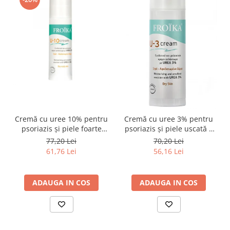
Cremă cu uree 10% pentru
Cremă cu uree 3% pentru
psoriazis și piele foarte
psoriazis și piele uscată –
uscată – Froika U-10
Froika U-3
77,20 Lei
70,20 Lei
61,76 Lei
56,16 Lei
ADAUGA IN COS
ADAUGA IN COS