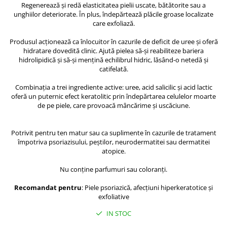
Regenerează și redă elasticitatea pielii uscate, bătătorite sau a
unghiilor deteriorate. În plus, îndepărtează plăcile groase localizate
care exfoliază.
Produsul acționează ca înlocuitor în cazurile de deficit de uree și oferă
hidratare dovedită clinic. Ajută pielea să-și reabiliteze bariera
hidrolipidică și să-și mențină echilibrul hidric, lăsând-o netedă și
catifelată.
Combinația a trei ingrediente active: uree, acid salicilic și acid lactic
oferă un puternic efect keratolitic prin îndepărtarea celulelor moarte
de pe piele, care provoacă mâncărime și uscăciune.
Potrivit pentru ten matur sau ca suplimente în cazurile de tratament
împotriva psoriazisului, peștilor, neurodermatitei sau dermatitei
atopice.
Nu conține parfumuri sau coloranți.
Recomandat pentru
: Piele psoriazică, afecțiuni hiperkeratotice și
exfoliative
IN STOC