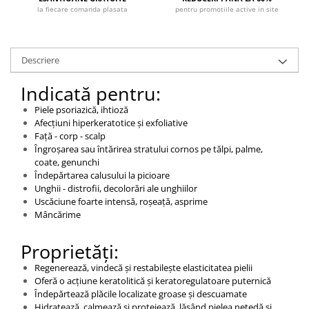
la fiecare comanda plasata
pentru promotiile active in site
Descriere
Indicată pentru:
Piele psoriazică, ihtioză
Afecțiuni hiperkeratotice și exfoliative
Față - corp - scalp
Îngroșarea sau întărirea stratului cornos pe tălpi, palme,
coate, genunchi
Îndepărtarea calusului la picioare
Unghii - distrofii, decolorări ale unghiilor
Uscăciune foarte intensă, roșeață, asprime
Mâncărime
Proprietăți:
Regenerează, vindecă și restabilește elasticitatea pielii
Oferă o acțiune keratolitică și keratoregulatoare puternică
Îndepărtează plăcile localizate groase și descuamate
Hidratează, calmează și protejează, lăsând pielea netedă și