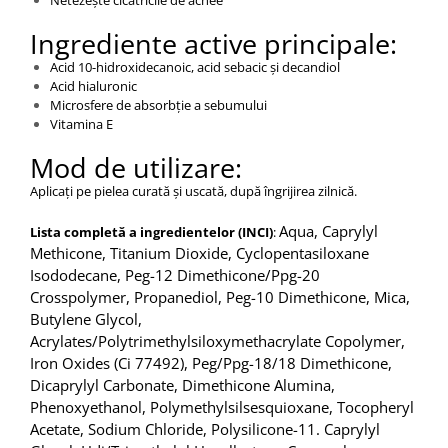
Ingrediente active principale:
Acid 10-hidroxidecanoic, acid sebacic și decandiol
Acid hialuronic
Microsfere de absorbție a sebumului
Vitamina E
Mod de utilizare:
Aplicați pe pielea curată și uscată, după îngrijirea zilnică.
Aqua, Caprylyl
Lista completă a ingredientelor (INCI)
:
Methicone, Titanium Dioxide, Cyclopentasiloxane
Isododecane, Peg-12 Dimethicone/Ppg-20
Crosspolymer, Propanediol, Peg-10 Dimethicone, Mica,
Butylene Glycol,
Acrylates/Polytrimethylsiloxymethacrylate Copolymer,
Iron Oxides (Ci 77492), Peg/Ppg-18/18 Dimethicone,
Dicaprylyl Carbonate, Dimethicone Alumina,
Phenoxyethanol, Polymethylsilsesquioxane, Tocopheryl
Acetate, Sodium Chloride, Polysilicone-11. Caprylyl