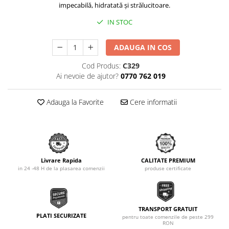
impecabilă, hidratată și strălucitoare.
IN STOC
ADAUGA IN COS
Cod Produs:
C329
Ai nevoie de ajutor?
0770 762 019
Adauga la Favorite
Cere informatii
Livrare Rapida
CALITATE PREMIUM
in 24 -48 H de la plasarea comenzii
produse certificate
TRANSPORT GRATUIT
PLATI SECURIZATE
pentru toate comenzile de peste 299
RON