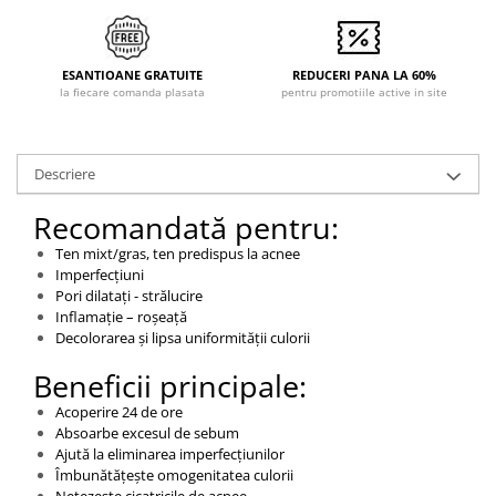
ESANTIOANE GRATUITE
REDUCERI PANA LA 60%
la fiecare comanda plasata
pentru promotiile active in site
Descriere
Recomandată pentru:
Ten mixt/gras, ten predispus la acnee
Imperfecțiuni
Pori dilatați - strălucire
Inflamație – roșeață
Decolorarea și lipsa uniformității culorii
Beneficii principale:
Acoperire 24 de ore
Absoarbe excesul de sebum
Ajută la eliminarea imperfecțiunilor
Îmbunătățește omogenitatea culorii
Netezește cicatricile de acnee