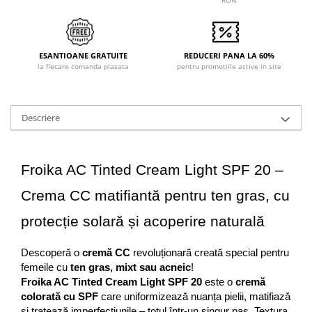
ESANTIOANE GRATUITE
REDUCERI PANA LA 60%
la fiecare comanda plasata
pentru promotiile active in site
Descriere
Froika AC Tinted Cream Light SPF 20 – 
Crema CC matifiantă pentru ten gras, cu 
protecție solară și acoperire naturală
Descoperă o 
cremă CC
 revoluționară creată special pentru 
femeile cu 
ten gras, mixt sau acneic
!
Froika AC Tinted Cream Light SPF 20
 este o 
cremă 
colorată cu SPF
 care uniformizează nuanța pielii, matifiază 
și tratează imperfecțiunile – totul într-un singur pas. Textura 