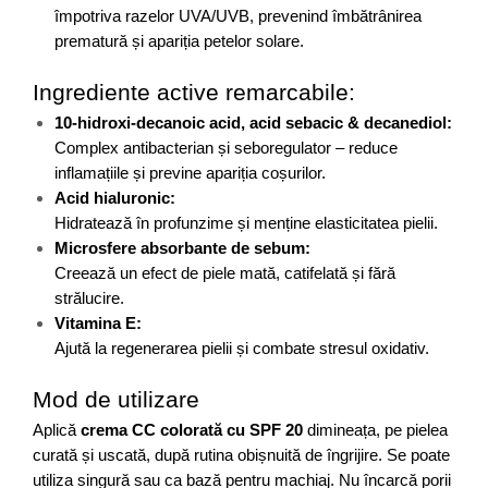
împotriva razelor UVA/UVB, prevenind îmbătrânirea 
prematură și apariția petelor solare.
Ingrediente active remarcabile:
10-hidroxi-decanoic acid, acid sebacic & decanediol:
Complex antibacterian și seboregulator – reduce 
inflamațiile și previne apariția coșurilor.
Acid hialuronic:
Hidratează în profunzime și menține elasticitatea pielii.
Microsfere absorbante de sebum:
Creează un efect de piele mată, catifelată și fără 
strălucire.
Vitamina E:
Ajută la regenerarea pielii și combate stresul oxidativ.
Mod de utilizare
Aplică 
crema CC colorată cu SPF 20
 dimineața, pe pielea 
curată și uscată, după rutina obișnuită de îngrijire. Se poate 
utiliza singură sau ca bază pentru machiaj. Nu încarcă porii 