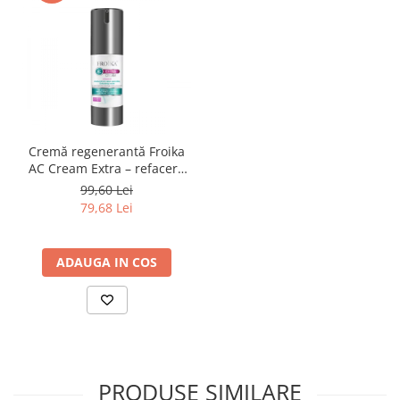
Cremă regenerantă Froika
AC Cream Extra – refacere
pentru pielea cu
99,60 Lei
imperfecțiuni
79,68 Lei
ADAUGA IN COS
PRODUSE SIMILARE