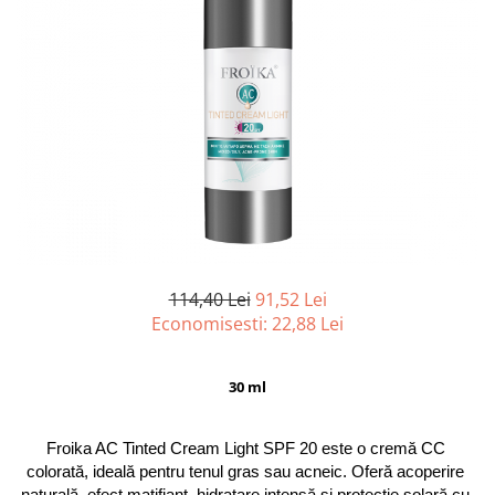
114,40 Lei
91,52 Lei
Economisesti:
22,88
Lei
30 ml
Froika AC Tinted Cream Light SPF 20 este o cremă CC 
colorată, ideală pentru tenul gras sau acneic. Oferă acoperire 
naturală, efect matifiant, hidratare intensă și protecție solară cu 