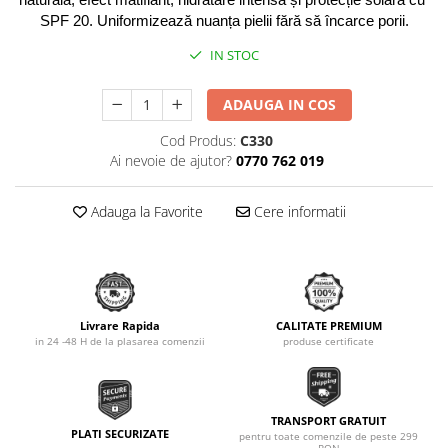
SPF 20. Uniformizează nuanța pielii fără să încarce porii.
IN STOC
ADAUGA IN COS
Cod Produs:
C330
Ai nevoie de ajutor?
0770 762 019
Adauga la Favorite
Cere informatii
Livrare Rapida
CALITATE PREMIUM
in 24 -48 H de la plasarea comenzii
produse certificate
TRANSPORT GRATUIT
PLATI SECURIZATE
pentru toate comenzile de peste 299
RON