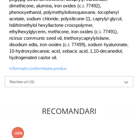
dimethicone, alumina, iron oxides (c.i. 77492), 
phenoxyethanol, polymethylsilsesquioxane, tocopheryl 
acetate, sodium chloride, polysilicone-11, caprylyl glycol, 
hdi/trimethylol hexyllactone crosspolymer, 
ethylhexylglycerin, methicone, iron oxides (c.i. 77491), 
ricinus communis seed oil, triethoxycaprylylsilane, 
disodium edta, iron oxides (c.i. 77499), sodium hyaluronate, 
10-hydroxydecanoic acid, sebacic acid, 1,10-decanediol, 
hydrogenated castor oil.
Informatii conformitate produs
Review-uri
(0)
RECOMANDARI
-20%