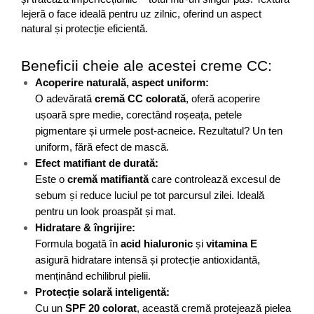
lejeră o face ideală pentru uz zilnic, oferind un aspect 
natural și protecție eficientă.
Beneficii cheie ale acestei creme CC:
Acoperire naturală, aspect uniform:
O adevărată 
cremă CC colorată
, oferă acoperire 
ușoară spre medie, corectând roșeața, petele 
pigmentare și urmele post-acneice. Rezultatul? Un ten 
uniform, fără efect de mască.
Efect matifiant de durată:
Este o 
cremă matifiantă
 care controlează excesul de 
sebum și reduce luciul pe tot parcursul zilei. Ideală 
pentru un look proaspăt și mat.
Hidratare & îngrijire:
Formula bogată în 
acid hialuronic
 și 
vitamina E
asigură hidratare intensă și protecție antioxidantă, 
menținând echilibrul pielii.
Protecție solară inteligentă:
Cu un 
SPF 20 colorat
, această cremă protejează pielea 