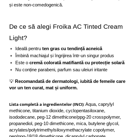
și este non-comedogenică.
De ce să alegi Froika AC Tinted Cream 
Light?
Ideală pentru 
ten gras cu tendință acneică
Îmbină machiajul și îngrijirea într-un singur produs
Este o 
cremă colorată matifiantă cu protecție solară
Nu conține parabeni, parfum sau uleiuri iritante
💡 
Recomandată de dermatologi, iubită de femeile care 
vor un ten curat, mat și uniform.
Lista completă a ingredientelor (INCI)
:
Aqua, caprylyl 
methicone, titanium dioxide, cyclopentasiloxane, 
isododecane, peg-12 dimethicone/ppg-20 crosspolymer, 
propanediol, peg-10 dimethicone, mica, butylene glycol, 
acrylates/polytrimethylsiloxymethacrylate copolymer, 
peg/ppg-18/18 dimethicone, dicaprylyl carbonate, 