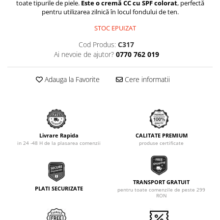
toate tipurile de piele.
Este o cremă CC cu SPF colorat
, perfectă
pentru utilizarea zilnică în locul fondului de ten.
STOC EPUIZAT
Cod Produs:
C317
Ai nevoie de ajutor?
0770 762 019
Adauga la Favorite
Cere informatii
Livrare Rapida
CALITATE PREMIUM
in 24 -48 H de la plasarea comenzii
produse certificate
TRANSPORT GRATUIT
PLATI SECURIZATE
pentru toate comenzile de peste 299
RON