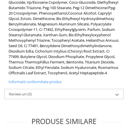
Glucoside, Vp/Eicosene Copolymer, Coco-Glucoside, Diethylhexyl
Butamido Triazone, Peg-100 Stearate, Peg-12 Dimethicone/Ppg-
20 Crosspolymer, Phenoxyethanol,Coconut Alcohol, Caprylyl
Glycol, Ectoin, Dimethicone, Bis-Ethylhexyl Hydroxydimethoxy
Benzylmalonate, Magnesium Aluminum Silicate, Polyacrylate
Crosspolymer-11, Ci 77492, Ethylhexylglycerin, Parfum, Sodium
Stearoyl Glutamate, Xanthan Gum, Bis-Ethylhexyloxyphenol
Methoxyphenyl Triazine, Tocopheryl Acetate, Helianthus Annuus
Seed Oil, Ci 77491, Benzylidene Dimethoxydimethylindanone,
Disodium Edta, Cichorium Intybus (Chicory) Root Extract, Ci
77499, Butylene Glycol, Disodium Phosphate, Propylene Glycol,
Thermus Thermophillus Ferment, Bentonite, Titanium Dioxide,
Sodium Citrate, Ethyl Ferulate, Sodium Hyaluronate, Rosmarinus
Officinalis Leaf Extract, Tocopherol, Acetyl Heptapeptide-4
Informatii conformitate produs
Review-uri
(0)
PRODUSE SIMILARE