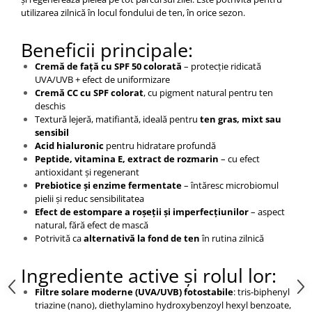
utilizarea zilnică în locul fondului de ten, în orice sezon.
Beneficii principale:
Cremă de față cu SPF 50 colorată
– protecție ridicată
UVA/UVB + efect de uniformizare
Cremă CC cu SPF colorat
, cu pigment natural pentru ten
deschis
Textură lejeră, matifiantă, ideală pentru
ten gras, mixt sau
sensibil
Acid hialuronic
pentru hidratare profundă
Peptide, vitamina E, extract de rozmarin
– cu efect
antioxidant și regenerant
Prebiotice și enzime fermentate
– întăresc microbiomul
pielii și reduc sensibilitatea
Efect de estompare a roșeții și imperfecțiunilor
– aspect
natural, fără efect de mască
Potrivită ca
alternativă la fond de ten
în rutina zilnică
Ingrediente active și rolul lor:
Filtre solare moderne (UVA/UVB) fotostabile
: tris-biphenyl
triazine (nano), diethylamino hydroxybenzoyl hexyl benzoate,