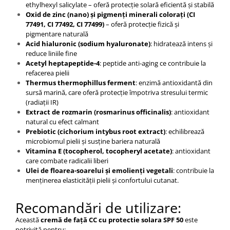
ethylhexyl salicylate – oferă protecție solară eficientă și stabilă
Oxid de zinc (nano) și pigmenți minerali colorați (CI
77491, CI 77492, CI 77499)
– oferă protecție fizică și
pigmentare naturală
Acid hialuronic (sodium hyaluronate)
: hidratează intens și
reduce liniile fine
Acetyl heptapeptide-4
: peptide anti-aging ce contribuie la
refacerea pielii
Thermus thermophillus ferment
: enzimă antioxidantă din
sursă marină, care oferă protecție împotriva stresului termic
(radiații IR)
Extract de rozmarin (rosmarinus officinalis)
: antioxidant
natural cu efect calmant
Prebiotic (cichorium intybus root extract)
: echilibrează
microbiomul pielii și susține bariera naturală
Vitamina E (tocopherol, tocopheryl acetate)
: antioxidant
care combate radicalii liberi
Ulei de floarea-soarelui și emolienți vegetali
: contribuie la
menținerea elasticității pielii și confortului cutanat.
Recomandări de utilizare:
Această
cremă de față CC cu protectie solara SPF 50
este
potrivită pentru: