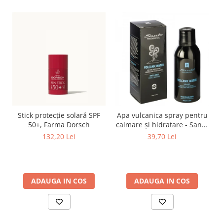
Stick protecție solară SPF
Apa vulcanica spray pentru
50+, Farma Dorsch
calmare și hidratare - Santo
Volcano Spa
132,20 Lei
39,70 Lei
ADAUGA IN COS
ADAUGA IN COS