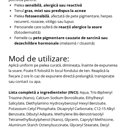
Pielea
sensibilă, alergică sau reactivă
Tenul
gras, mixt sau predispus la acnee
Pielea
fotosensibilă
, afectată de pete pigmentare, herpes
recurent, rozacee, vitiligo sau lupus
Persoanele care suferă de
reacții alergice la soare
(fotodermatită)
Femeile cu
pete pigmentare cauzate de sarcină sau
dezechilibre hormonale
(melasmă / cloasmă)
Mod de utilizare:
Aplică uniform pe pielea curată, dimineața, înainte de expunerea
la soare. Poate fi folosită în locul fondului de ten. Reaplică la
fiecare 2 ore în caz de expunere directă prelungită, transpirație
sau contact cu apa.
Lista completă a ingredientelor (INCI)
: Aqua, Tris-Biphenyl
Triazine (Nano), Calcium Sodium Borosilicate, Ethylhexyl
Salicylate, Diethylamino Hydroxybenzoyl Hexyl Benzoate,
Potassium Cetyl Phosphate, Dicaprylyl Carbonate, C12-15 Alkyl
Benzoate, Dibutyl Adipate, Methylene Bis-Benzotriazolyl
Tetramethylbutylphenol (Nano), Glycerin, Caprylyl Methicone,
Aluminum Starch Octenylsuccinate, Glyceryl Stearate, Decyl