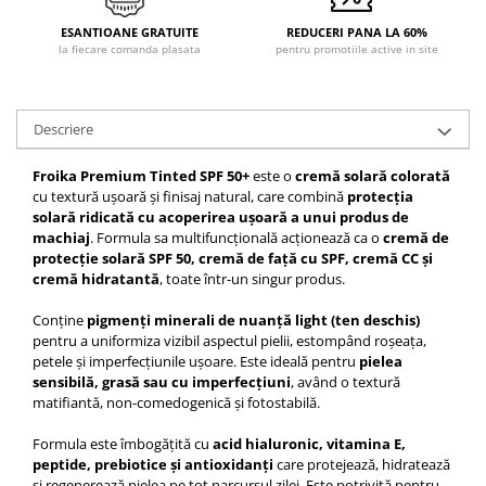
ESANTIOANE GRATUITE
REDUCERI PANA LA 60%
la fiecare comanda plasata
pentru promotiile active in site
Descriere
Froika Premium Tinted SPF 50+
este o
cremă solară colorată
cu textură ușoară și finisaj natural, care combină
protecția
solară ridicată cu acoperirea ușoară a unui produs de
machiaj
. Formula sa multifuncțională acționează ca o
cremă de
protecție solară SPF 50, cremă de față cu SPF, cremă CC și
cremă hidratantă
, toate într-un singur produs.
Conține
pigmenți minerali de nuanță light (ten deschis)
pentru a uniformiza vizibil aspectul pielii, estompând roșeața,
petele și imperfecțiunile ușoare. Este ideală pentru
pielea
sensibilă, grasă sau cu imperfecțiuni
, având o textură
matifiantă, non-comedogenică și fotostabilă.
Formula este îmbogățită cu
acid hialuronic, vitamina E,
peptide, prebiotice și antioxidanți
care protejează, hidratează
și regenerează pielea pe tot parcursul zilei. Este potrivită pentru