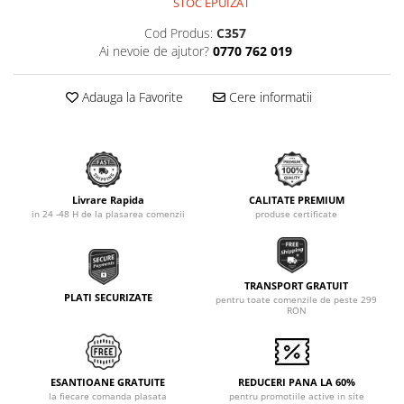
STOC EPUIZAT
Cod Produs:
C357
Ai nevoie de ajutor?
0770 762 019
Adauga la Favorite
Cere informatii
Livrare Rapida
CALITATE PREMIUM
in 24 -48 H de la plasarea comenzii
produse certificate
TRANSPORT GRATUIT
PLATI SECURIZATE
pentru toate comenzile de peste 299
RON
ESANTIOANE GRATUITE
REDUCERI PANA LA 60%
la fiecare comanda plasata
pentru promotiile active in site