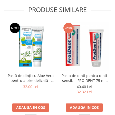
PRODUSE SIMILARE
NOU
-20%
Pastă de dinți cu Aloe Vera
Pasta de dinti pentru dinti
pentru albire delicată –
sensibili FROIDENT 75 ml,
Zuccari Protective
Froika
32,00 Lei
40,40 Lei
Whitening
32,32 Lei
ADAUGA IN COS
ADAUGA IN COS