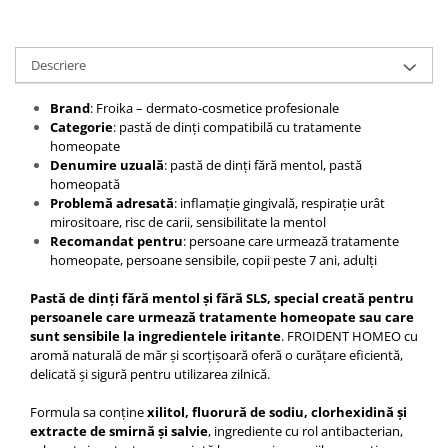
Descriere
Brand
: Froika – dermato-cosmetice profesionale
Categorie
: pastă de dinți compatibilă cu tratamente
homeopate
Denumire uzuală
: pastă de dinți fără mentol, pastă
homeopată
Problemă adresată
: inflamație gingivală, respirație urât
mirositoare, risc de carii, sensibilitate la mentol
Recomandat pentru
: persoane care urmează tratamente
homeopate, persoane sensibile, copii peste 7 ani, adulți
Pastă de dinți fără mentol și fără SLS, special creată pentru
persoanele care urmează tratamente homeopate sau care
sunt sensibile la ingredientele iritante
. FROIDENT HOMEO cu
aromă naturală de măr și scorțișoară oferă o curățare eficientă,
delicată și sigură pentru utilizarea zilnică.
Formula sa conține
xilitol, fluorură de sodiu, clorhexidină și
extracte de smirnă și salvie
, ingrediente cu rol antibacterian,