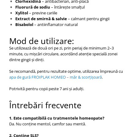
Clorhexidină
– antibacterian, anti-placă
Fluorură de sodiu
– întărește smalțul
Xylitol
– previne cariile
Extract de smirnă & salvie
– calmant pentru gingii
Bisabolol
– antiinflamator natural
Mod de utilizare:
Se utilizează de două ori pe zi, prin periaj de minimum 2–3
minute, cu mișcări circulare, acordând atenție specială zonei
dintre gingii și dinți.
Se recomandă, pentru rezultate optime, utilizarea împreună cu
apa de gură FROIPLAK HOMEO – măr & scorțișoară
.
Potrivită pentru copii peste 7 ani și adulți.
Întrebări frecvente
1. Este compatibilă cu tratmentele homeopate?
Da. Nu conține mentol, camfor sau mentă.
2. Conține SLS?