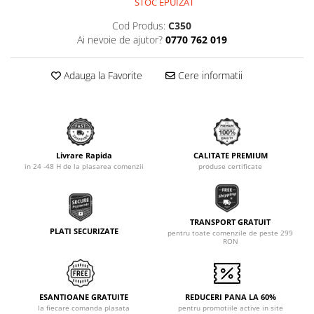
STOC EPUIZAT
Cod Produs:
C350
Ai nevoie de ajutor?
0770 762 019
Adauga la Favorite
Cere informatii
Livrare Rapida
CALITATE PREMIUM
in 24 -48 H de la plasarea comenzii
produse certificate
TRANSPORT GRATUIT
PLATI SECURIZATE
pentru toate comenzile de peste 299
RON
ESANTIOANE GRATUITE
REDUCERI PANA LA 60%
la fiecare comanda plasata
pentru promotiile active in site