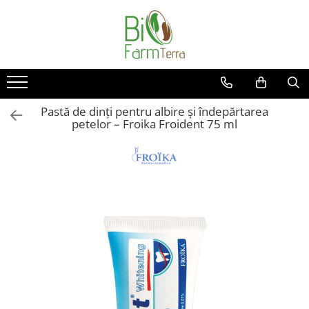
Ingrijire ten
Branduri
Anti age
Farma Dorsch
Curatare ten
Froika
Pastă de dinți pentru albire și îndepărtarea
Protectie solara
Ibizaloe
petelor – Froika Froident 75 ml
Ten acneic
Officina Naturae
Ten sensibil
Olive Spa
Ten uscat
Santo Volcano Spa
Zuccari