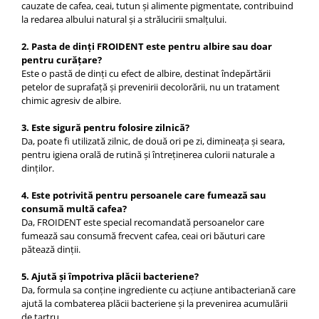
cauzate de cafea, ceai, tutun și alimente pigmentate, contribuind
la redarea albului natural și a strălucirii smalțului.
2. Pasta de dinți FROIDENT este pentru albire sau doar
pentru curățare?
Este o pastă de dinți cu efect de albire, destinat îndepărtării
petelor de suprafață și prevenirii decolorării, nu un tratament
chimic agresiv de albire.
3. Este sigură pentru folosire zilnică?
Da, poate fi utilizată zilnic, de două ori pe zi, dimineața și seara,
pentru igiena orală de rutină și întreținerea culorii naturale a
dinților.
4. Este potrivită pentru persoanele care fumează sau
consumă multă cafea?
Da, FROIDENT este special recomandată persoanelor care
fumează sau consumă frecvent cafea, ceai ori băuturi care
pătează dinții.
5. Ajută și împotriva plăcii bacteriene?
Da, formula sa conține ingrediente cu acțiune antibacteriană care
ajută la combaterea plăcii bacteriene și la prevenirea acumulării
de tartru.