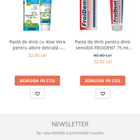
Pastă de dinți cu Aloe Vera
Pasta de dinti pentru dinti
pentru albire delicată –
sensibili FROIDENT 75 ml,
Zuccari Protective
Froika
32,00 Lei
40,40 Lei
Whitening
32,32 Lei
ADAUGA IN COS
ADAUGA IN COS
NEWSLETTER
Nu rata ofertele si promotiile noastre