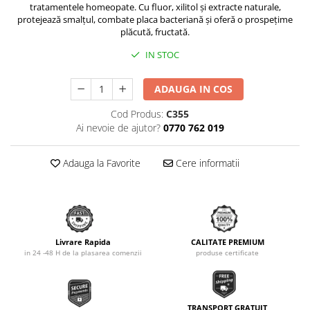
tratamentele homeopate. Cu fluor, xilitol și extracte naturale,
protejează smalțul, combate placa bacteriană și oferă o prospețime
plăcută, fructată.
IN STOC
ADAUGA IN COS
Cod Produs:
C355
Ai nevoie de ajutor?
0770 762 019
Adauga la Favorite
Cere informatii
Livrare Rapida
CALITATE PREMIUM
in 24 -48 H de la plasarea comenzii
produse certificate
TRANSPORT GRATUIT