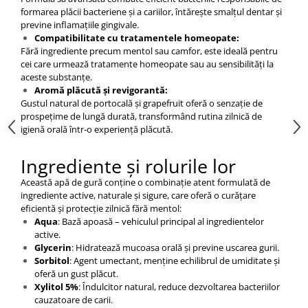
formarea plăcii bacteriene și a cariilor, întărește smalțul dentar și
previne inflamațiile gingivale.​
Compatibilitate cu tratamentele homeopate:
Fără ingrediente precum mentol sau camfor, este ideală pentru
cei care urmează tratamente homeopate sau au sensibilități la
aceste substanțe.
Aromă plăcută și revigorantă:
Gustul natural de portocală și grapefruit oferă o senzație de
prospețime de lungă durată, transformând rutina zilnică de
igienă orală într-o experiență plăcută.​
Ingrediente și rolurile lor
Această apă de gură conține o combinație atent formulată de
ingrediente active, naturale și sigure, care oferă o curățare
eficientă și protecție zilnică fără mentol:
Aqua
: Bază apoasă – vehiculul principal al ingredientelor
active.
Glycerin
: Hidratează mucoasa orală și previne uscarea gurii.
Sorbitol
: Agent umectant, menține echilibrul de umiditate și
oferă un gust plăcut.
Xylitol 5%
: Îndulcitor natural, reduce dezvoltarea bacteriilor
cauzatoare de carii.