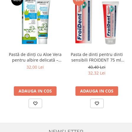
Pastă de dinți cu Aloe Vera
Pasta de dinti pentru dinti
pentru albire delicată –
sensibili FROIDENT 75 ml,
Zuccari Protective
Froika
32,00 Lei
40,40 Lei
Whitening
32,32 Lei
ADAUGA IN COS
ADAUGA IN COS
NEWSLETTER