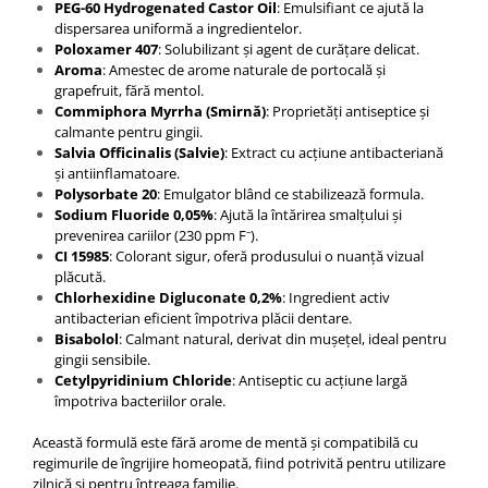
PEG-60 Hydrogenated Castor Oil
: Emulsifiant ce ajută la
dispersarea uniformă a ingredientelor.
Poloxamer 407
: Solubilizant și agent de curățare delicat.
Aroma
: Amestec de arome naturale de portocală și
grapefruit, fără mentol.
Commiphora Myrrha (Smirnă)
: Proprietăți antiseptice și
calmante pentru gingii.
Salvia Officinalis (Salvie)
: Extract cu acțiune antibacteriană
și antiinflamatoare.
Polysorbate 20
: Emulgator blând ce stabilizează formula.
Sodium Fluoride 0,05%
: Ajută la întărirea smalțului și
prevenirea cariilor (230 ppm F⁻).
CI 15985
: Colorant sigur, oferă produsului o nuanță vizual
plăcută.
Chlorhexidine Digluconate 0,2%
: Ingredient activ
antibacterian eficient împotriva plăcii dentare.
Bisabolol
: Calmant natural, derivat din mușețel, ideal pentru
gingii sensibile.
Cetylpyridinium Chloride
: Antiseptic cu acțiune largă
împotriva bacteriilor orale.
Această formulă este fără arome de mentă și compatibilă cu
regimurile de îngrijire homeopată, fiind potrivită pentru utilizare
zilnică și pentru întreaga familie.