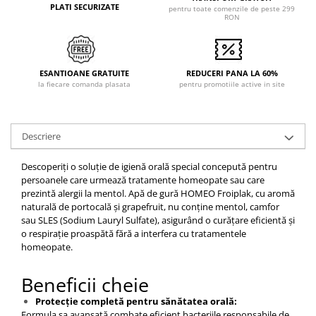
PLATI SECURIZATE
pentru toate comenzile de peste 299
RON
ESANTIOANE GRATUITE
REDUCERI PANA LA 60%
la fiecare comanda plasata
pentru promotiile active in site
Descriere
Descoperiți o soluție de igienă orală special concepută pentru
persoanele care urmează tratamente homeopate sau care
prezintă alergii la mentol. Apă de gură HOMEO Froiplak, cu aromă
naturală de portocală și grapefruit, nu conține mentol, camfor
sau SLES (Sodium Lauryl Sulfate), asigurând o curățare eficientă și
o respirație proaspătă fără a interfera cu tratamentele
homeopate.​
Beneficii cheie
Protecție completă pentru sănătatea orală:
Formula sa avansată combate eficient bacteriile responsabile de