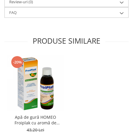
Review-uri
(0)
FAQ
PRODUSE SIMILARE
-20%
Apă de gură HOMEO
Froiplak cu aromă de
portocală și grapefruit – 250
43,20 Lei