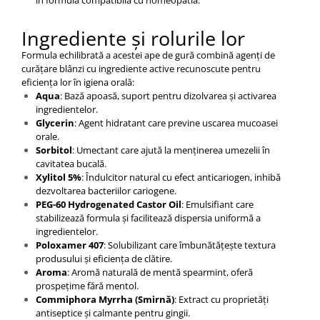
Ingrediente și rolurile lor
Formula echilibrată a acestei ape de gură combină agenți de
curățare blânzi cu ingrediente active recunoscute pentru
eficiența lor în igiena orală:
Aqua
: Bază apoasă, suport pentru dizolvarea și activarea
ingredientelor.
Glycerin
: Agent hidratant care previne uscarea mucoasei
orale.
Sorbitol
: Umectant care ajută la menținerea umezelii în
cavitatea bucală.
Xylitol 5%
: Îndulcitor natural cu efect anticariogen, inhibă
dezvoltarea bacteriilor cariogene.
PEG-60 Hydrogenated Castor Oil
: Emulsifiant care
stabilizează formula și facilitează dispersia uniformă a
ingredientelor.
Poloxamer 407
: Solubilizant care îmbunătățește textura
produsului și eficiența de clătire.
Aroma
: Aromă naturală de mentă spearmint, oferă
prospețime fără mentol.
Commiphora Myrrha (Smirnă)
: Extract cu proprietăți
antiseptice și calmante pentru gingii.