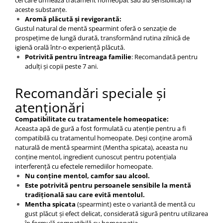
aceste substanțe.​
Aromă plăcută și revigorantă:
Gustul natural de mentă spearmint oferă o senzație de
prospețime de lungă durată, transformând rutina zilnică de
igienă orală într-o experiență plăcută.​
Potrivită pentru întreaga familie
: Recomandată pentru
adulți și copii peste 7 ani.​
Recomandări speciale și
atenționări
Compatibilitate cu tratamentele homeopatice:
Aceasta apă de gură a fost formulată cu atenție pentru a fi
compatibilă cu tratamentul homeopate. Deși conține aromă
naturală de mentă spearmint (Mentha spicata), aceasta nu
conține mentol, ingredient cunoscut pentru potențiala
interferență cu efectele remediilor homeopate.
Nu conţine mentol, camfor sau alcool.
Este potrivită pentru persoanele sensibile la mentă
tradițională sau care evită mentolul.
Mentha spicata
(spearmint) este o variantă de mentă cu
gust plăcut și efect delicat, considerată sigură pentru utilizarea
în formulă compatibilă cu homeopatia.