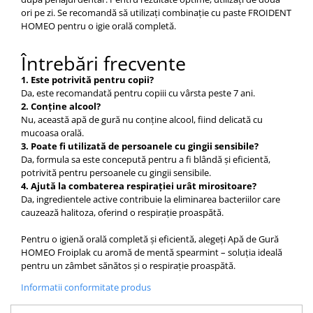
ori pe zi. Se recomandă să utilizați combinație cu paste FROIDENT
HOMEO pentru o igie orală completă.​
Întrebări frecvente
1. Este potrivită pentru copii?
Da, este recomandată pentru copiii cu vârsta peste 7 ani.​
2. Conține alcool?
Nu, această apă de gură nu conține alcool, fiind delicată cu
mucoasa orală.​
3. Poate fi utilizată de persoanele cu gingii sensibile?
Da, formula sa este concepută pentru a fi blândă și eficientă,
potrivită pentru persoanele cu gingii sensibile.​
4. Ajută la combaterea respirației urât mirositoare?
Da, ingredientele active contribuie la eliminarea bacteriilor care
cauzează halitoza, oferind o respirație proaspătă.​
Pentru o igienă orală completă și eficientă, alegeți Apă de Gură
HOMEO Froiplak cu aromă de mentă spearmint – soluția ideală
pentru un zâmbet sănătos și o respirație proaspătă.​
Informatii conformitate produs