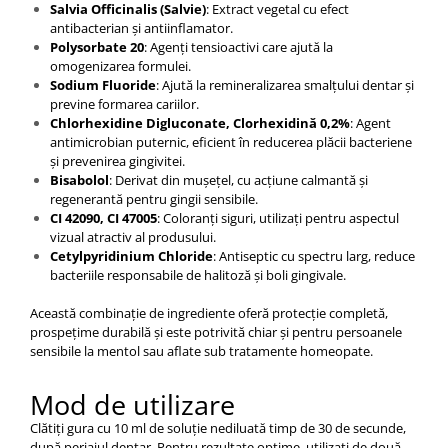
Salvia Officinalis (Salvie)
: Extract vegetal cu efect
antibacterian și antiinflamator.
Polysorbate 20
: Agenți tensioactivi care ajută la
omogenizarea formulei.
Sodium Fluoride
: Ajută la remineralizarea smalțului dentar și
previne formarea cariilor.​
Chlorhexidine Digluconate,
Clorhexidină 0,2%
: Agent
antimicrobian puternic, eficient în reducerea plăcii bacteriene
și prevenirea gingivitei.​
Bisabolol
: Derivat din mușețel, cu acțiune calmantă și
regenerantă pentru gingii sensibile.
CI 42090, CI 47005
: Coloranți siguri, utilizați pentru aspectul
vizual atractiv al produsului.
Cetylpyridinium Chloride
: Antiseptic cu spectru larg, reduce
bacteriile responsabile de halitoză și boli gingivale.
Această combinație de ingrediente oferă protecție completă,
prospețime durabilă și este potrivită chiar și pentru persoanele
sensibile la mentol sau aflate sub tratamente homeopate.
Mod de utilizare
Clătiți gura cu 10 ml de soluție nediluată timp de 30 de secunde,
după periajul dentar. Pentru rezultate optime, utilizați de două