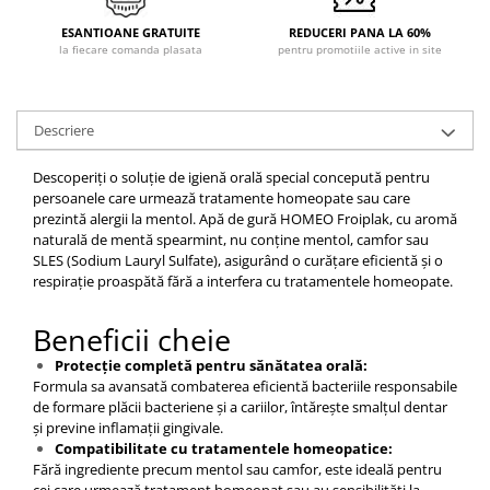
ESANTIOANE GRATUITE
REDUCERI PANA LA 60%
la fiecare comanda plasata
pentru promotiile active in site
Descriere
Descoperiți o soluție de igienă orală special concepută pentru
persoanele care urmează tratamente homeopate sau care
prezintă alergii la mentol. Apă de gură HOMEO Froiplak, cu aromă
naturală de mentă spearmint, nu conține mentol, camfor sau
SLES (Sodium Lauryl Sulfate), asigurând o curățare eficientă și o
respirație proaspătă fără a interfera cu tratamentele homeopate.​
Beneficii cheie
Protecție completă pentru sănătatea orală:
Formula sa avansată combaterea eficientă bacteriile responsabile
de formare plăcii bacteriene și a cariilor, întărește smalțul dentar
și previne inflamații gingivale.​
Compatibilitate cu tratamentele homeopatice:
Fără ingrediente precum mentol sau camfor, este ideală pentru
cei care urmează tratament homeopat sau au sensibilități la