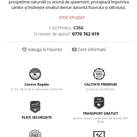
prospețime naturală cu aromă de spearmint, protejează împotriva
cariilor și întărește smalțul dentar datorită fluorului și xilitolului.
STOC EPUIZAT
Cod Produs:
C356
Ai nevoie de ajutor?
0770 762 019
Adauga la Favorite
Cere informatii
Livrare Rapida
CALITATE PREMIUM
in 24 -48 H de la plasarea comenzii
produse certificate
TRANSPORT GRATUIT
PLATI SECURIZATE
pentru toate comenzile de peste 299
RON