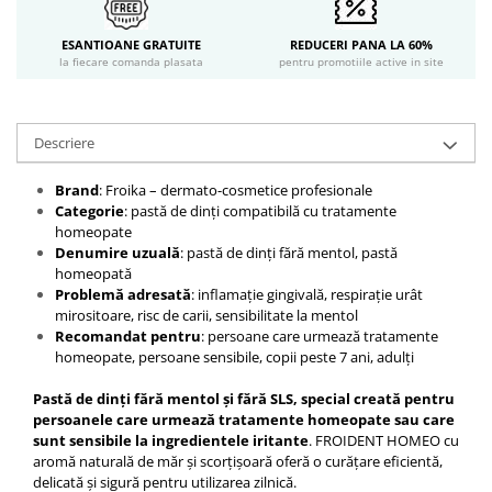
ESANTIOANE GRATUITE
REDUCERI PANA LA 60%
la fiecare comanda plasata
pentru promotiile active in site
Descriere
Brand
: Froika – dermato-cosmetice profesionale
Categorie
: pastă de dinți compatibilă cu tratamente
homeopate
Denumire uzuală
: pastă de dinți fără mentol, pastă
homeopată
Problemă adresată
: inflamație gingivală, respirație urât
mirositoare, risc de carii, sensibilitate la mentol
Recomandat pentru
: persoane care urmează tratamente
homeopate, persoane sensibile, copii peste 7 ani, adulți
Pastă de dinți fără mentol și fără SLS, special creată pentru
persoanele care urmează tratamente homeopate sau care
sunt sensibile la ingredientele iritante
. FROIDENT HOMEO cu
aromă naturală de măr și scorțișoară oferă o curățare eficientă,
delicată și sigură pentru utilizarea zilnică.