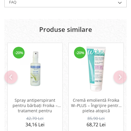
FAQ
Produse similare
-20%
-20%
Spray antiperspirant
Cremă emolientă Froika
pentru bărbați Froika –
W–PLUS – Îngrijire pentru
tratament pentru
pielea atopică
hiperhidroză și
42,70 Lei
85,90 Lei
bromhidroză
34,16 Lei
68,72 Lei