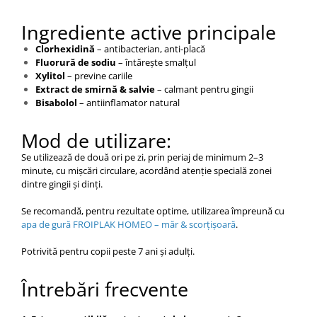
Ingrediente active principale
Clorhexidină
– antibacterian, anti-placă
Fluorură de sodiu
– întărește smalțul
Xylitol
– previne cariile
Extract de smirnă & salvie
– calmant pentru gingii
Bisabolol
– antiinflamator natural
Mod de utilizare:
Se utilizează de două ori pe zi, prin periaj de minimum 2–3
minute, cu mișcări circulare, acordând atenție specială zonei
dintre gingii și dinți.
Se recomandă, pentru rezultate optime, utilizarea împreună cu
apa de gură FROIPLAK HOMEO – măr & scorțișoară
.
Potrivită pentru copii peste 7 ani și adulți.
Întrebări frecvente