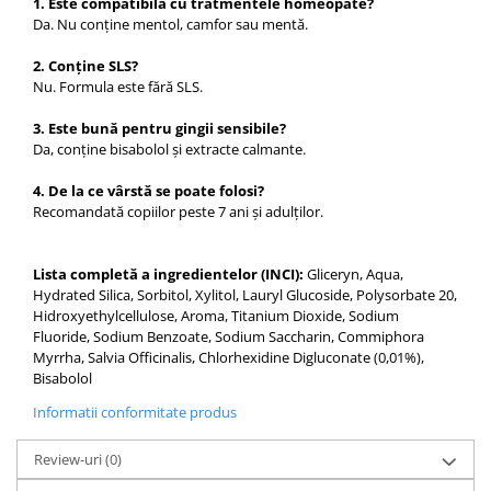
1. Este compatibilă cu tratmentele homeopate?
Da. Nu conține mentol, camfor sau mentă.
2. Conține SLS?
Nu. Formula este fără SLS.
3. Este bună pentru gingii sensibile?
Da, conține bisabolol și extracte calmante.
4. De la ce vârstă se poate folosi?
Recomandată copiilor peste 7 ani și adulților.
Lista completă a ingredientelor (INCI):
Gliceryn, Aqua,
Hydrated Silica, Sorbitol, Xylitol, Lauryl Glucoside, Polysorbate 20,
Hidroxyethylcellulose, Aroma, Titanium Dioxide, Sodium
Fluoride, Sodium Benzoate, Sodium Saccharin, Commiphora
Myrrha, Salvia Officinalis, Chlorhexidine Digluconate (0,01%),
Bisabolol
Informatii conformitate produs
Review-uri
(0)