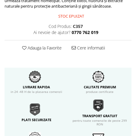
urmează tratament homeopat. Conține xilitol, fluorură și extracte
naturale pentru protecție antibacteriană și gingii sănătoase.
STOC EPUIZAT
Cod Produs:
C357
Ai nevoie de ajutor?
0770 762 019
Adauga la Favorite
Cere informatii
LIVRARE RAPIDA
CALITATE PREMIUM
in 24 -48 H de la plasarea comenzii
produse certificate
TRANSPORT GRATUIT
PLATI SECURIZATE
pentru toate comenzile de peste 299
RON