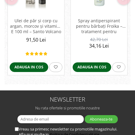
Ulei de păr și corp cu
Spray antiperspirant
argan, morcov și vitamina
pentru bărbați Froika –
E 100 ml – Santo Volcano
tratament pentru
Spa
hiperhidroză și
91,50 Lei
42,70 Lei
bromhidroză
34,16 Lei
ADAUGA IN COS
ADAUGA IN COS
NEWSLETTER
Nu rata ofertele si promotiile noastre
Vreau sa primesc newsletter cu promotiile magazinului.
Afla mai multe in
Politica de Confidentialitate