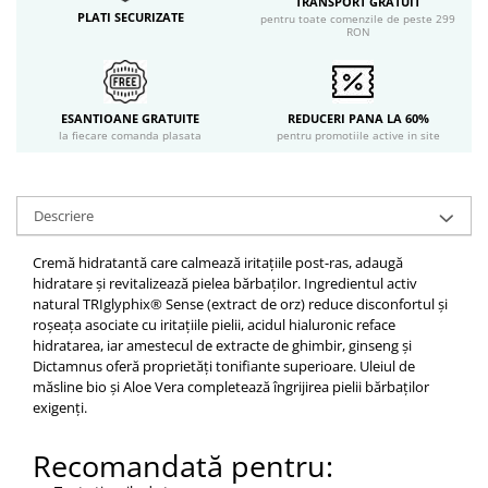
TRANSPORT GRATUIT
PLATI SECURIZATE
pentru toate comenzile de peste 299
RON
ESANTIOANE GRATUITE
REDUCERI PANA LA 60%
la fiecare comanda plasata
pentru promotiile active in site
Descriere
Cremă hidratantă care calmează iritațiile post-ras, adaugă
hidratare și revitalizează pielea bărbaților. Ingredientul activ
natural TRIglyphix® Sense (extract de orz) reduce disconfortul și
roșeața asociate cu iritațiile pielii, acidul hialuronic reface
hidratarea, iar amestecul de extracte de ghimbir, ginseng și
Dictamnus oferă proprietăți tonifiante superioare. Uleiul de
măsline bio și Aloe Vera completează îngrijirea pielii bărbaților
exigenți.
Recomandată pentru: