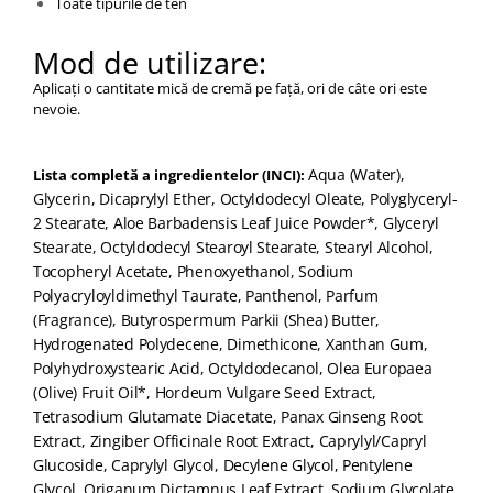
Toate tipurile de ten
Mod de utilizare:
Aplicați o cantitate mică de cremă pe față, ori de câte ori este
nevoie.
Aqua (Water),
Lista completă a ingredientelor (INCI):
Glycerin, Dicaprylyl Ether, Octyldodecyl Oleate, Polyglyceryl-
2 Stearate, Aloe Barbadensis Leaf Juice Powder*, Glyceryl
Stearate, Octyldodecyl Stearoyl Stearate, Stearyl Alcohol,
Tocopheryl Acetate, Phenoxyethanol, Sodium
Polyacryloyldimethyl Taurate, Panthenol, Parfum
(Fragrance), Butyrospermum Parkii (Shea) Butter,
Hydrogenated Polydecene, Dimethicone, Xanthan Gum,
Polyhydroxystearic Acid, Octyldodecanol, Olea Europaea
(Olive) Fruit Oil*, Hordeum Vulgare Seed Extract,
Tetrasodium Glutamate Diacetate, Panax Ginseng Root
Extract, Zingiber Officinale Root Extract, Caprylyl/Capryl
Glucoside, Caprylyl Glycol, Decylene Glycol, Pentylene
Glycol, Origanum Dictamnus Leaf Extract, Sodium Glycolate,