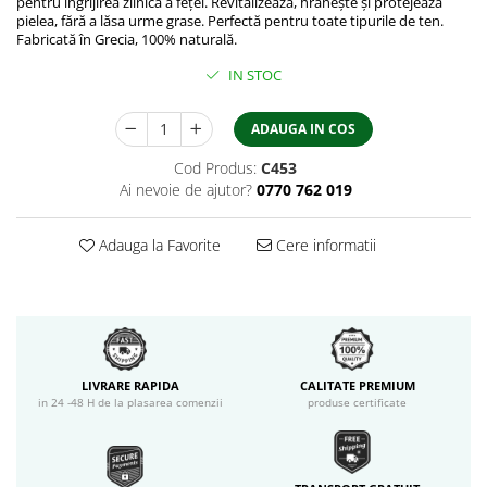
pentru îngrijirea zilnică a feței. Revitalizează, hrănește și protejează
pielea, fără a lăsa urme grase. Perfectă pentru toate tipurile de ten.
Fabricată în Grecia, 100% naturală.
IN STOC
ADAUGA IN COS
Cod Produs:
C453
Ai nevoie de ajutor?
0770 762 019
Adauga la Favorite
Cere informatii
LIVRARE RAPIDA
CALITATE PREMIUM
in 24 -48 H de la plasarea comenzii
produse certificate