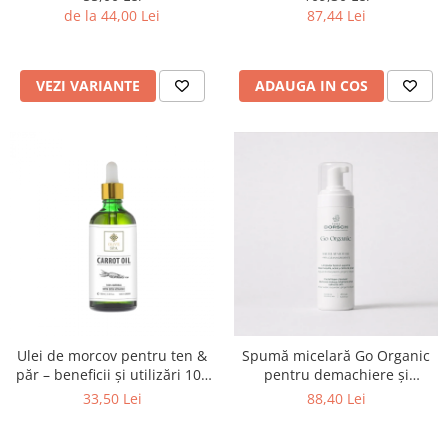
de la 44,00 Lei
87,44 Lei
VEZI VARIANTE
ADAUGA IN COS
Ulei de morcov pentru ten &
Spumă micelară Go Organic
păr – beneficii și utilizări 100
pentru demachiere și
ml
curățare, 200 ml
33,50 Lei
88,40 Lei