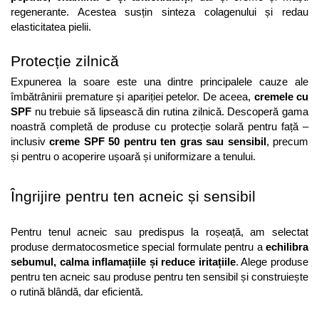
regenerante. Acestea susțin sinteza colagenului și redau 
elasticitatea pielii.
Protecție zilnică
Expunerea la soare este una dintre principalele cauze ale 
îmbătrânirii premature și apariției petelor. De aceea, 
cremele cu 
SPF
 nu trebuie să lipsească din rutina zilnică. Descoperă gama 
noastră completă de produse cu protecție solară pentru față – 
inclusiv 
creme SPF 50 pentru ten gras sau sensibil
, precum 
și pentru o acoperire ușoară și uniformizare a tenului.
Îngrijire pentru ten acneic și sensibil
Pentru tenul acneic sau predispus la roșeață, am selectat 
produse dermatocosmetice special formulate pentru a 
echilibra 
sebumul, calma inflamațiile și reduce iritațiile
. Alege produse 
pentru ten acneic sau produse pentru ten sensibil și construiește 
o rutină blândă, dar eficientă.