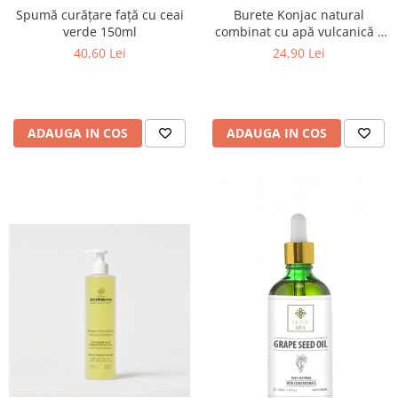
Spumă curățare față cu ceai
Burete Konjac natural
verde 150ml
combinat cu apă vulcanică -
Santo Volcano Spa
40,60 Lei
24,90 Lei
ADAUGA IN COS
ADAUGA IN COS