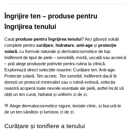
Îngrijire ten – produse pentru 
îngrijirea tenului
Cauți 
produse pentru îngrijirea tenului
? Aici găsești soluții 
complete pentru 
curățare
, 
hidratare
, 
anti-age
 și 
protecție 
solară
, cu formule naturale și dermatocosmetice de top. 
Indiferent de tipul de piele – sensibilă, mixtă, uscată sau acneică 
– poți alege produsele potrivite pentru rutina ta zilnică. 
Explorează direct selecțiile noastre: 
Curățare ten
, 
Anti-age
, 
Protecție solară
, 
Ten acneic
, 
Ten sensibil
. Indiferent dacă îți 
dorești un protocol minimalist sau o rutină extinsă, selecția 
noastră acoperă toate nevoile esențiale ale pielii, astfel încât să 
obții un ten curat, hidratat și uniform zi de zi.
💚 Alege dermatocosmetice sigure, testate clinic, și bucură-te 
de un ten sănătos și luminos zi de zi.
Curățare și tonifiere a tenului