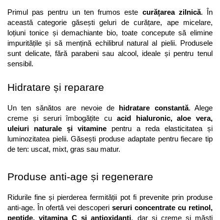
Primul pas pentru un ten frumos este 
curățarea zilnică
. În 
această categorie găsești geluri de curățare, ape micelare, 
loțiuni tonice și demachiante bio, toate concepute să elimine 
impuritățile și să mențină echilibrul natural al pielii. Produsele 
sunt delicate, fără parabeni sau alcool, ideale și pentru tenul 
sensibil.
Hidratare și reparare
Un ten sănătos are nevoie de 
hidratare constantă
. Alege 
creme și seruri îmbogățite cu 
acid hialuronic, aloe vera, 
uleiuri naturale și vitamine
 pentru a reda elasticitatea și 
luminozitatea pielii. Găsești produse adaptate pentru fiecare tip 
de ten: uscat, mixt, gras sau matur.
Produse anti-age și regenerare
Ridurile fine și pierderea fermității pot fi prevenite prin produse 
anti-age. În ofertă vei descoperi 
seruri concentrate cu retinol, 
peptide, vitamina C și antioxidanți
, dar și creme și măști 