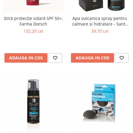
Stick protecție solară SPF 50+,
Apa vulcanica spray pentru
Farma Dorsch
calmare și hidratare - Santo
Volcano Spa
132,20 Lei
39,70 Lei
ADAUGA IN COS
ADAUGA IN COS