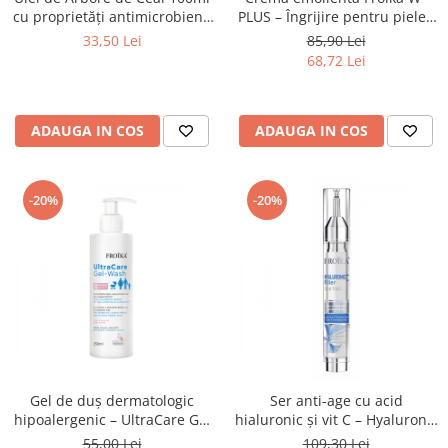
PLUS – Îngrijire pentru pielea
cu proprietăți antimicrobiene
atopică
- Olive Spa
85,90 Lei
33,50 Lei
68,72 Lei
ADAUGA IN COS
ADAUGA IN COS
-20%
-20%
Gel de duș dermatologic
Ser anti-age cu acid
hipoalergenic – UltraCare Gel
hialuronic și vit C – Hyaluronic
Wash Froika
C Filler Froika
55,00 Lei
109,30 Lei