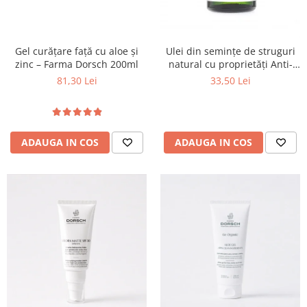
Gel curățare față cu aloe și
Ulei din semințe de struguri
zinc – Farma Dorsch 200ml
natural cu proprietăți Anti-
Aging - Olive Spa
81,30 Lei
33,50 Lei
ADAUGA IN COS
ADAUGA IN COS