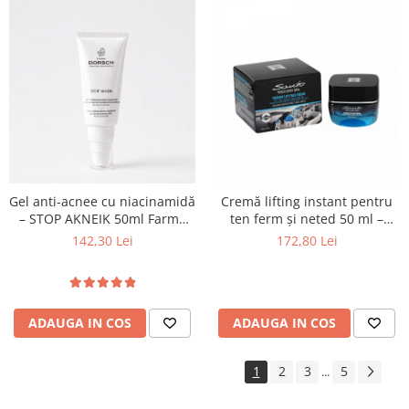
Gel anti-acnee cu niacinamidă
Cremă lifting instant pentru
– STOP AKNEIK 50ml Farma
ten ferm și neted 50 ml –
Dorsch
Santo Volcano Spa
142,30 Lei
172,80 Lei
ADAUGA IN COS
ADAUGA IN COS
1
2
3
5
...