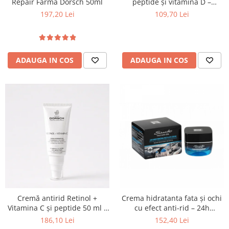
Repair Farma Dorsch 50ml
peptide și vitamina D –
Dermovita -D Farma Dorsch
197,20 Lei
109,70 Lei
ADAUGA IN COS
ADAUGA IN COS
Cremă antirid Retinol +
Crema hidratanta fata și ochi
Vitamina C și peptide 50 ml –
cu efect anti-rid – 24h
Farma Dorsch
hidratare - 50 ml Santo
186,10 Lei
152,40 Lei
Volcano Spa