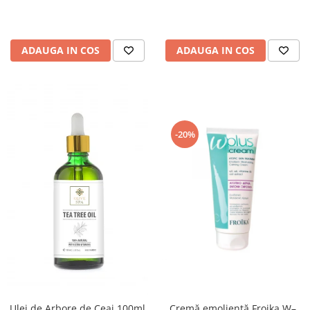
ADAUGA IN COS
ADAUGA IN COS
-20%
Cremă emolientă Froika W–
Ulei de Arbore de Ceai 100ml